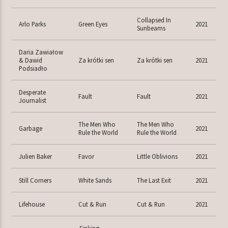
Collapsed In
Arlo Parks
Green Eyes
2021
Sunbeams
Daria Zawiałow
& Dawid
Za krótki sen
Za krótki sen
2021
Podsiadło
Desperate
Fault
Fault
2021
Journalist
The Men Who
The Men Who
Garbage
2021
Rule the World
Rule the World
Julien Baker
Favor
Little Oblivions
2021
Still Corners
White Sands
The Last Exit
2021
Lifehouse
Cut & Run
Cut & Run
2021
Sinking