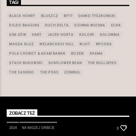
TAGI
BLACK HONEY
BLUSZCZ
BYTY
DAWID TYSZKOWSKI
DILDO BAGGINS
DUCH DELTA
DZIWNA WIOSNA
ECHA
GRA SÓW
HART
JACEK HORTA
KOLORY
KOLUMBIA
MAGDA KLUZ
MELANCHOLY HILL
MJUT
MYCODA
POLA CHOBOT & ADAM BARAN
ROZEN
SHAMA
STACH BUKOWSKI
SUNFLOWER BEAN
THE BULLSEYES
THE CASSINO
THE POKS
ZIEMBUL
ZOBACZ TEŻ
2024
NA NASZEJ ORBICIE
3