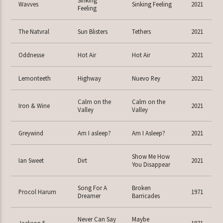
Wavves
Sinking Feeling
2021
Feeling
The Natvral
Sun Blisters
Tethers
2021
Oddnesse
Hot Air
Hot Air
2021
Lemonteeth
Highway
Nuevo Rey
2021
Calm on the
Calm on the
Iron & Wine
2021
Valley
Valley
Greywind
Am I asleep?
Am I Asleep?
2021
Show Me How
Ian Sweet
Dirt
2021
You Disappear
Song For A
Broken
Procol Harum
1971
Dreamer
Barricades
Never Can Say
Maybe
Jackson 5
1971