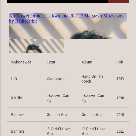
TERAZ W RAMÓWCE
EXTRA ORBIT
14:00
16:00
NASTĘPNIE W RAMÓWCE
Wykonawca
Tytuł
Album
Rok
INDIE ORBIT
16:00
18:00
Hand On The
Us3
Cantaloop
1993
Torch
I Believe I Can
I Believe I Can
R.Kelly
1996
Fly
Fly
Radio Orbit
Banners
Got It In You
Got It In You
2019
If I Didn’t Have
If I Didn’t Have
Banners
2021
You
You