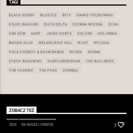
TAGI
BLACK HONEY
BLUSZCZ
BYTY
DAWID TYSZKOWSKI
DILDO BAGGINS
DUCH DELTA
DZIWNA WIOSNA
ECHA
GRA SÓW
HART
JACEK HORTA
KOLORY
KOLUMBIA
MAGDA KLUZ
MELANCHOLY HILL
MJUT
MYCODA
POLA CHOBOT & ADAM BARAN
ROZEN
SHAMA
STACH BUKOWSKI
SUNFLOWER BEAN
THE BULLSEYES
THE CASSINO
THE POKS
ZIEMBUL
ZOBACZ TEŻ
2024
NA NASZEJ ORBICIE
3