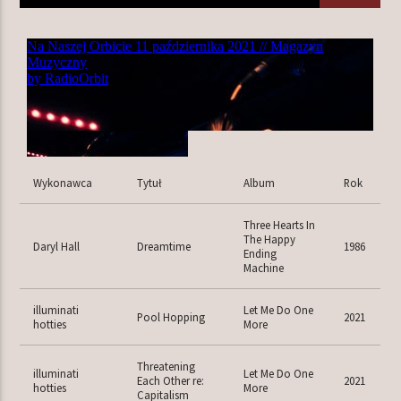
TERAZ W RAMÓWCE
INDIE ORBIT WEEKEND
16:00
18:00
NASTĘPNIE W RAMÓWCE
Wykonawca
Tytuł
Album
Rok
LIGHT ORBIT WEEKEND
18:00
20:00
Three Hearts In
The Happy
Daryl Hall
Dreamtime
1986
Ending
Machine
illuminati
Let Me Do One
Pool Hopping
2021
hotties
More
Radio Orbit
Threatening
illuminati
Let Me Do One
Each Other re:
2021
hotties
More
Capitalism