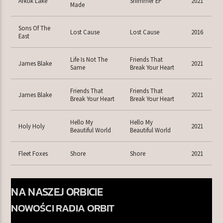
Arktik Lake
Shimmer EP
2021
Made
Sons Of The
Lost Cause
Lost Cause
2016
East
Life Is Not The
Friends That
James Blake
2021
Same
Break Your Heart
Friends That
Friends That
James Blake
2021
Break Your Heart
Break Your Heart
Hello My
Hello My
Holy Holy
2021
Beautiful World
Beautiful World
Fleet Foxes
Shore
Shore
2021
NA NASZEJ ORBICIE
NOWOŚCI RADIA ORBIT