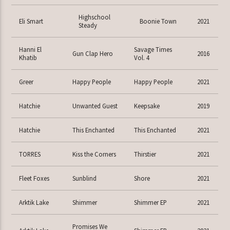
Highschool
Eli Smart
Boonie Town
2021
Steady
Hanni El
Savage Times
Gun Clap Hero
2016
Khatib
Vol. 4
Greer
Happy People
Happy People
2021
Hatchie
Unwanted Guest
Keepsake
2019
Hatchie
This Enchanted
This Enchanted
2021
TORRES
Kiss the Corners
Thirstier
2021
Fleet Foxes
Sunblind
Shore
2021
Arktik Lake
Shimmer
Shimmer EP
2021
Promises We