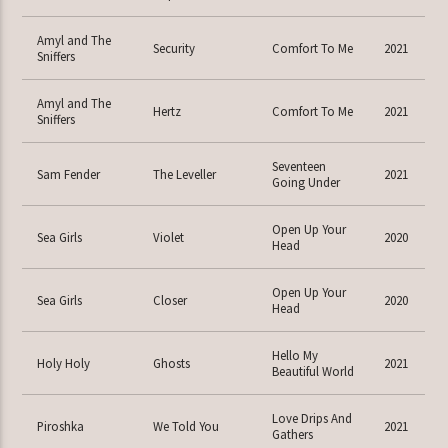
Amyl and The
Security
Comfort To Me
2021
Sniffers
Amyl and The
Hertz
Comfort To Me
2021
Sniffers
Seventeen
Sam Fender
The Leveller
2021
Going Under
Open Up Your
Sea Girls
Violet
2020
Head
Open Up Your
Sea Girls
Closer
2020
Head
Hello My
Holy Holy
Ghosts
2021
Beautiful World
Love Drips And
Piroshka
We Told You
2021
Gathers