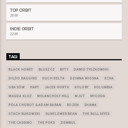
TOP ORBIT
20:00
INDIE ORBIT
22:00
TAGI
BLACK HONEY
BLUSZCZ
BYTY
DAWID TYSZKOWSKI
DILDO BAGGINS
DUCH DELTA
DZIWNA WIOSNA
ECHA
GRA SÓW
HART
JACEK HORTA
KOLORY
KOLUMBIA
MAGDA KLUZ
MELANCHOLY HILL
MJUT
MYCODA
POLA CHOBOT & ADAM BARAN
ROZEN
SHAMA
STACH BUKOWSKI
SUNFLOWER BEAN
THE BULLSEYES
THE CASSINO
THE POKS
ZIEMBUL