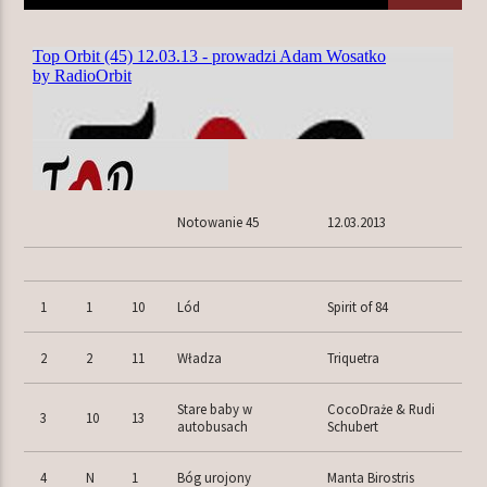
TERAZ W RAMÓWCE
LIGHT ORBIT
06:00
12:00
NASTĘPNIE W RAMÓWCE
Notowanie 45
12.03.2013
INDIE ORBIT
12:00
14:00
1
1
10
Lód
Spirit of 84
2
2
11
Władza
Triquetra
Radio Orbit
Stare baby w
CocoDraże & Rudi
3
10
13
autobusach
Schubert
4
N
1
Bóg urojony
Manta Birostris