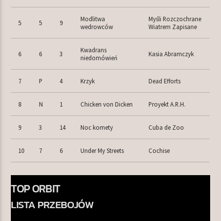
Modlitwa
Myśli Rozczochrane
5
5
9
wedrowców
Wiatrem Zapisane
Kwadrans
6
6
3
Kasia Abramczyk
niedomówień
7
P
4
Krzyk
Dead Efforts
8
N
1
Chicken von Dicken
Proyekt A.R.H.
9
3
14
Noc komety
Cuba de Zoo
10
7
6
Under My Streets
Cochise
TOP ORBIT
LISTA PRZEBOJÓW