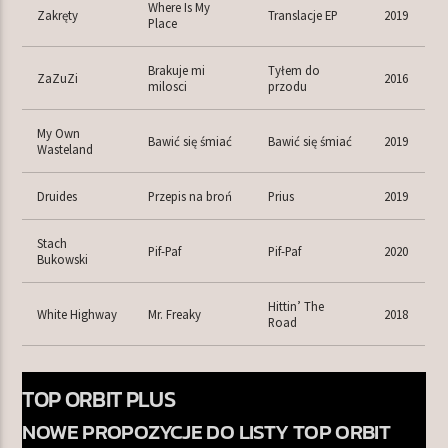
Where Is My
Zakręty
Translacje EP
2019
Place
Brakuje mi
Tyłem do
ZaZuZi
2016
milosci
przodu
My Own
Bawić się śmiać
Bawić się śmiać
2019
Wasteland
Druides
Przepis na broń
Prius
2019
Stach
Pif-Paf
Pif-Paf
2020
Bukowski
Hittin’ The
White Highway
Mr. Freaky
2018
Road
TOP ORBIT PLUS
NOWE PROPOZYCJE DO LISTY TOP ORBIT