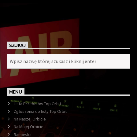
SZUKAJ
MENU
Lista Przebojów Top Orbit
Zgłoszenia do listy Top Orbit
Na Naszej Orbicie
Na Mojej Orbicie
Ramówka