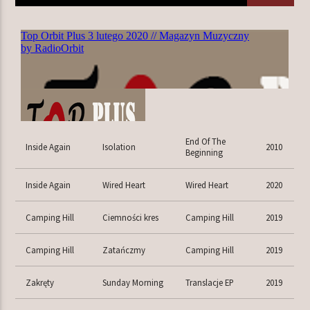
TERAZ W RAMÓWCE
NIGHT ORBIT
00:00
06:00
NASTĘPNIE W RAMÓWCE
End Of The
LIGHT ORBIT WEEKEND
Inside Again
Isolation
2010
Beginning
06:00
08:00
Inside Again
Wired Heart
Wired Heart
2020
Camping Hill
Ciemności kres
Camping Hill
2019
Camping Hill
Zatańczmy
Camping Hill
2019
Radio Orbit
Zakręty
Sunday Morning
Translacje EP
2019