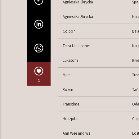
Agnieszka Skrycka
Spa
Agnieszka Skrycka
Na 
Co po?
Bał
Terra Ubi Leones
Na 
Lukatom
Rive
Mjut
Trot
1
Rozen
Tań
Transtime
Ode
Hoszpital
Cie
Ann Wee and We
Lost