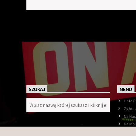
SZUKAJ
MENU
Lista 
Zgłosz
Na Nas
Na Moj
Ramó