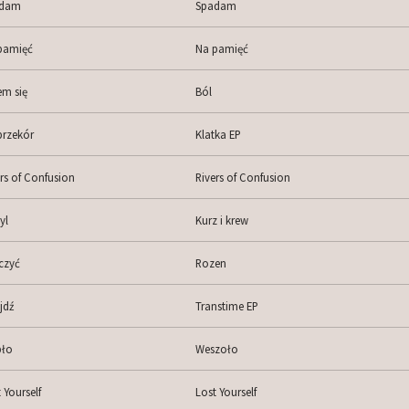
dam
Spadam
pamięć
Na pamięć
em się
Ból
przekór
Klatka EP
rs of Confusion
Rivers of Confusion
yl
Kurz i krew
czyć
Rozen
jdź
Transtime EP
pło
Weszoło
 Yourself
Lost Yourself