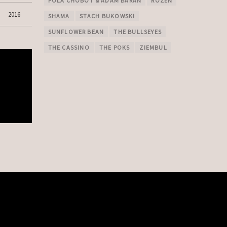
POLA CHOBOT & ADAM BARAN
ROZEN
2016
SHAMA
STACH BUKOWSKI
SUNFLOWER BEAN
THE BULLSEYES
THE CASSINO
THE POKS
ZIEMBUL