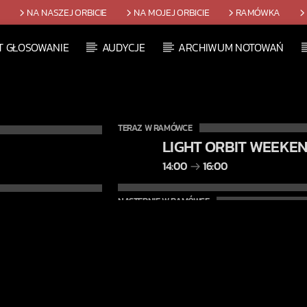
T
NA NASZEJ ORBICIE
NA MOJEJ ORBICIE
RAMÓWKA
T GŁOSOWANIE
AUDYCJE
ARCHIWUM NOTOWAŃ
TERAZ W RAMÓWCE
LIGHT ORBIT WEEKE
14:00
16:00
NASTĘPNIE W RAMÓWCE
INDIE ORBIT WEEKEN
16:00
18:00