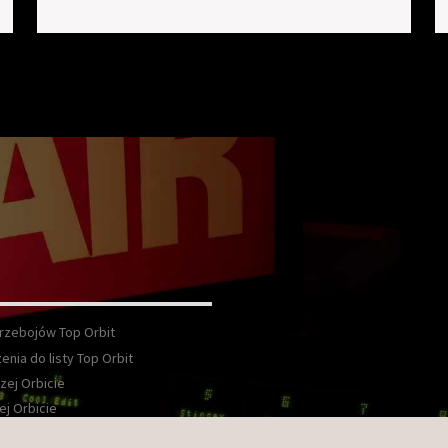
Przebojów Top Orbit
enia do listy Top Orbit
zej Orbicie
ej Orbicie
wka