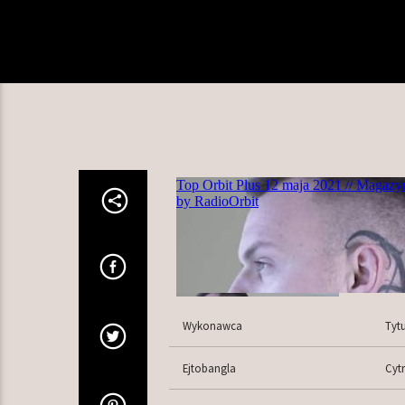
Wykonawca
Tytu
Ejtobangla
Cyt