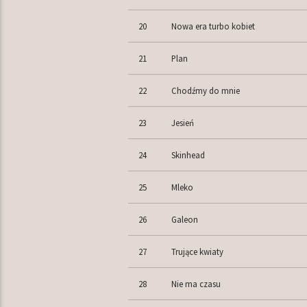
20
Nowa era turbo kobiet
21
Plan
22
Chodźmy do mnie
23
Jesień
24
Skinhead
25
Mleko
26
Galeon
27
Trujące kwiaty
28
Nie ma czasu