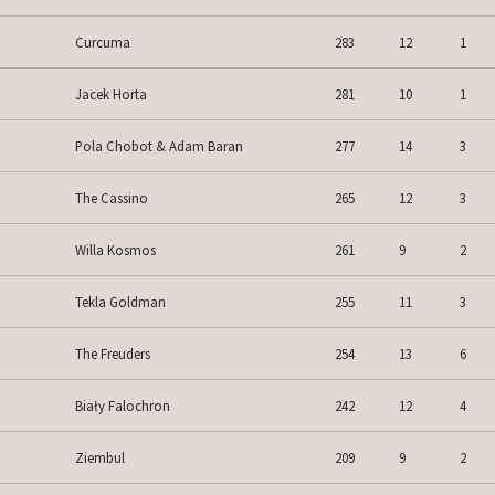
Curcuma
283
12
1
Jacek Horta
281
10
1
Pola Chobot & Adam Baran
277
14
3
The Cassino
265
12
3
Willa Kosmos
261
9
2
Tekla Goldman
255
11
3
The Freuders
254
13
6
Biały Falochron
242
12
4
Ziembul
209
9
2