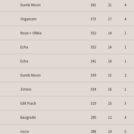
Dumb Moon
381
21
4
Organizm
373
17
4
Noże + Ofelia
352
14
1
Echa
352
14
1
Echa
341
14
1
Dumb Moon
339
13
2
Zimno
334
16
1
Edit Piach
319
15
3
Bazgrołki
295
12
4
noco
284
14
5