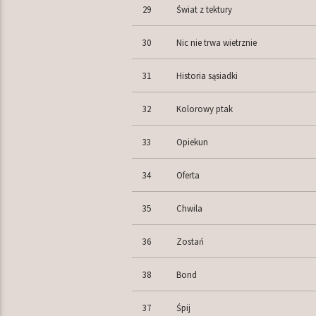
29
Świat z tektury
30
Nic nie trwa wietrznie
31
Historia sąsiadki
32
Kolorowy ptak
33
Opiekun
34
Oferta
35
Chwila
36
Zostań
38
Bond
37
Śpij