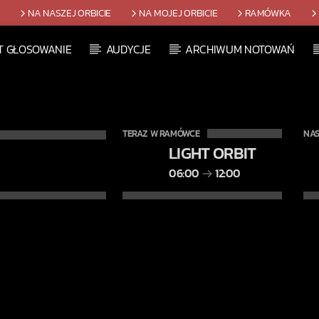
T
NA NASZEJ ORBICIE
NA MOJEJ ORBICIE
RAMÓWKA
T GŁOSOWANIE
AUDYCJE
ARCHIWUM NOTOWAŃ
TERAZ W RAMÓWCE
NAS
LIGHT ORBIT
06:00
12:00