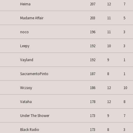
Heima
207
12
7
Madame Affair
203
11
5
noco
196
11
3
Leepy
192
10
3
Vayland
192
9
1
SacramentoPinto
187
8
1
Wczasy
186
12
10
Vataha
178
12
8
Under The Shower
173
9
7
Black Radio
173
8
3