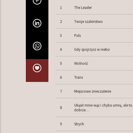
1
The Leader
2
Twoje szaleństwo
3
Puls
4
Gdy spojrzysz w niebo
5
Wolność
6
Trans
7
Miejscowe znieczulenie
Ukąsił mnie wąż i chyba umrę, ale to
8
dobrze…
9
Strych