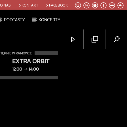
O NAS
KONTAKT
FACEBOOK
PODCASTY
KONCERTY
TĘPNIE W RAMÓWCE
EXTRA ORBIT
12:00
14:00
Radio Orbit