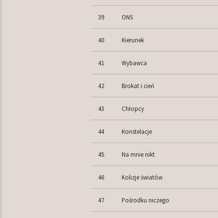
39
ONS
40
Kierunek
41
Wybawca
42
Brokat i cień
43
Chłopcy
44
Konstelacje
45
Na mnie nikt
46
Kolizje światów
47
Pośrodku niczego