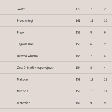
.WAVS
170
7
2
Przebiśniegi
161
11
10
Freak
159
8
6
Jagoda Kret
158
6
2
Dziwna Wiosna
155
7
4
Zespół Myśli Niespokojnych
154
8
4
Mallgon
153
13
11
MyCoda
153
10
11
Waterside
153
9
9