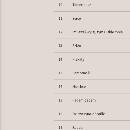
10
Taniec dusz
11
Serce
12
Im jesteś wyżej, tym Ciebie mniej
13
Szkło
14
Plakaty
15
Samotność
16
Nie chce
17
Padam padam
18
Dziewczyna z Seatlle
19
Budda