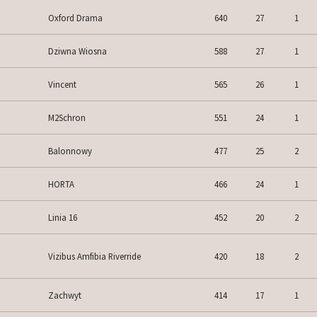
Oxford Drama
640
27
1
Dziwna Wiosna
588
27
1
Vincent
565
26
1
M2Schron
551
24
1
Balonnowy
477
25
2
HORTA
466
24
1
Linia 16
452
20
2
Vizibus Amfibia Riverride
420
18
2
Zachwyt
414
17
1