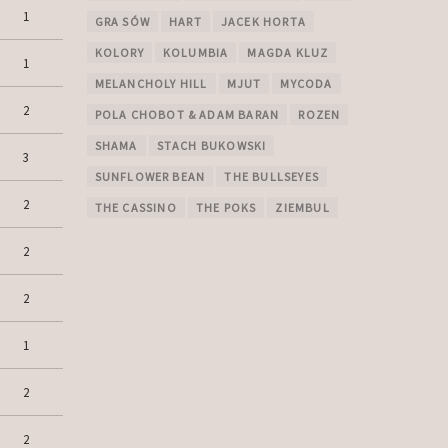
1
GRA SÓW
HART
JACEK HORTA
KOLORY
KOLUMBIA
MAGDA KLUZ
1
MELANCHOLY HILL
MJUT
MYCODA
2
POLA CHOBOT & ADAM BARAN
ROZEN
SHAMA
STACH BUKOWSKI
3
SUNFLOWER BEAN
THE BULLSEYES
2
THE CASSINO
THE POKS
ZIEMBUL
2
2
1
2
2