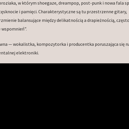
roziaka, w którym shoegaze, dreampop, post-punk i nowa fala s
tęsknocie i pamięci. Charakterystyczne są tu przestrzenne gitary,
zmienie balansujące między delikatnością a drapieżnością, częst
ie wspomnień”.
ywna — wokalistka, kompozytorka i producentka poruszająca się n
ntalnej elektroniki.