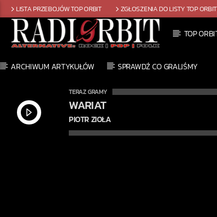
LISTA PRZEBOJÓW TOP ORBIT
ZGŁOSZENIA DO LISTY TOP ORBI
TOP ORBI
ARCHIWUM ARTYKUŁÓW
SPRAWDŹ CO GRALIŚMY
TERAZ GRAMY
WARIAT
PIOTR ZIOŁA