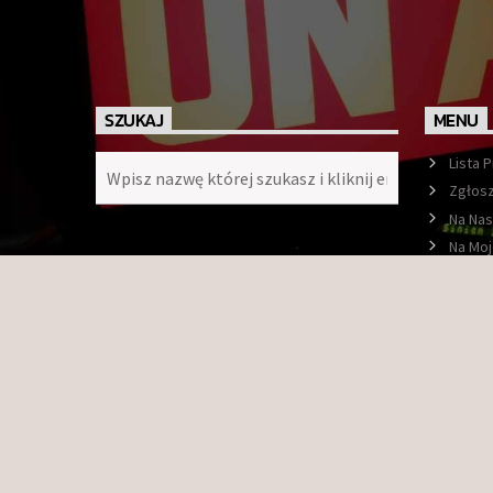
SZUKAJ
MENU
Lista 
Zgłosz
Na Nas
Na Moj
Ramó
O nas
Konta
Faceb