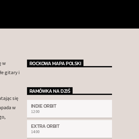
ROCKOWA MAPA POLSKI
ę w
 gitary i
RAMÓWKA NA DZIŚ
tając się
INDIE ORBIT
zapada w
12:00
go,
EXTRA ORBIT
14:00