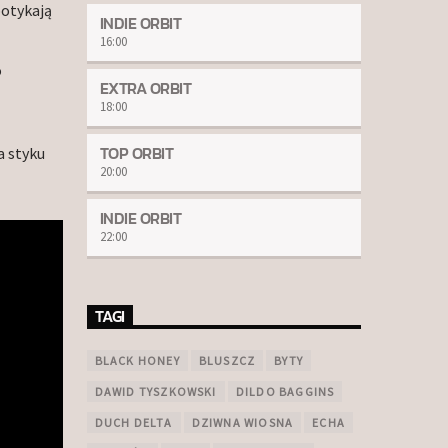
potykają
INDIE ORBIT
16:00
o
EXTRA ORBIT
18:00
TOP ORBIT
a styku
20:00
INDIE ORBIT
22:00
TAGI
BLACK HONEY
BLUSZCZ
BYTY
DAWID TYSZKOWSKI
DILDO BAGGINS
DUCH DELTA
DZIWNA WIOSNA
ECHA