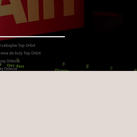
Przebojów Top Orbit
enia do listy Top Orbit
zej Orbicie
ej Orbicie
wka
kt
ook