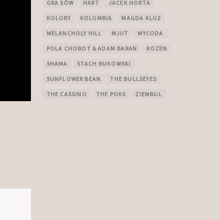
GRA SÓW
HART
JACEK HORTA
KOLORY
KOLUMBIA
MAGDA KLUZ
MELANCHOLY HILL
MJUT
MYCODA
POLA CHOBOT & ADAM BARAN
ROZEN
SHAMA
STACH BUKOWSKI
SUNFLOWER BEAN
THE BULLSEYES
THE CASSINO
THE POKS
ZIEMBUL