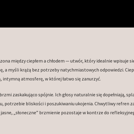
ona między ciepłem a chłodem — utwór, który idealnie wpisuje si
ę, a myśli krążą bez potrzeby natychmiastowych odpowiedzi. Ciepłe
, intymną atmosferę, w której łatwo się zanurzyć.
rzmi zaskakująco spójnie. Ich głosy naturalnie się dopełniają, spla
u, potrzebie bliskości i poszukiwaniu ukojenia. Chwytliwy refren 
 jasne, „słoneczne” brzmienie pozostaje w kontrze do refleksyjne