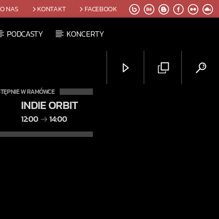
O NAS
KONTAKT
FACEBOOK
PODCASTY
KONCERTY
TĘPNIE W RAMÓWCE
INDIE ORBIT
12:00
14:00
Radio Orbit