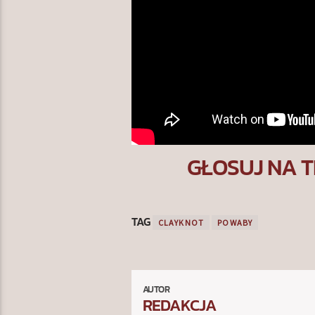
GŁOSUJ NA T
TAG
CLAYKNOT
POWABY
AUTOR
REDAKCJA