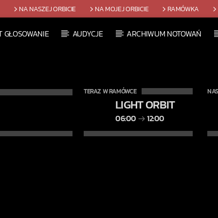
T
NA NASZEJ ORBICIE
NA MOJEJ ORBICIE
RAMÓWKA
T GŁOSOWANIE
AUDYCJE
ARCHIWUM NOTOWAŃ
TERAZ W RAMÓWCE
NAS
LIGHT ORBIT
06:00
12:00