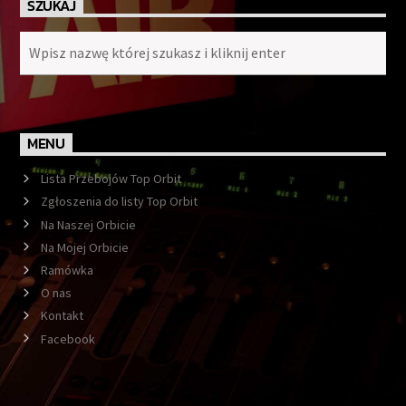
SZUKAJ
MENU
Lista Przebojów Top Orbit
Zgłoszenia do listy Top Orbit
Na Naszej Orbicie
Na Mojej Orbicie
Ramówka
O nas
Kontakt
Facebook