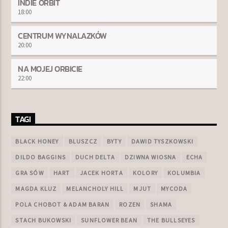
INDIE ORBIT
18:00
CENTRUM WYNALAZKÓW
20:00
NA MOJEJ ORBICIE
22:00
TAGI
BLACK HONEY
BLUSZCZ
BYTY
DAWID TYSZKOWSKI
DILDO BAGGINS
DUCH DELTA
DZIWNA WIOSNA
ECHA
GRA SÓW
HART
JACEK HORTA
KOLORY
KOLUMBIA
MAGDA KLUZ
MELANCHOLY HILL
MJUT
MYCODA
POLA CHOBOT & ADAM BARAN
ROZEN
SHAMA
STACH BUKOWSKI
SUNFLOWER BEAN
THE BULLSEYES