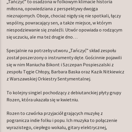
„Tańczyć” to osadzona w folkowym klimacie historia
miłosna, opowiedziana z perspektywy dwojga
nieznajomych. Oboje, chociaż nigdy się nie spotkali, łączy
wspólny, powracający sen, a także miejsce, w którym
TERAZ W RAMÓWCE
niespodziewanie się znaleźli. Utwór opowiada o rodzącym
INDIE ORBIT
się uczuciu, ale ma też drugie dno…
14:00
16:00
Specjalnie na potrzeby utworu „Tańczyć” skład zespołu
NASTĘPNIE W RAMÓWCE
został poszerzony o instrumenty dęte. Gościnnie pojawili
EXTRA ORBIT
się w nim Maniucha Bikont i Szczepan Pospieszalski z
16:00
18:00
zespołu Tęgie Chłopy, Barbara Baska oraz Kazik Nitkiewicz
z Warszawskiej Orkiestry Sentymentalnej.
To kolejny singiel pochodzący z debiutanckiej płyty grupy
Rozen, która ukazała się w kwietniu.
Radio Orbit
Rozen to czwórka przyjaciół grających muzykę z
pogranicza indie folku i popu. Ich muzyka to połączenie
wyrazistego, ciepłego wokalu, gitary elektrycznej,