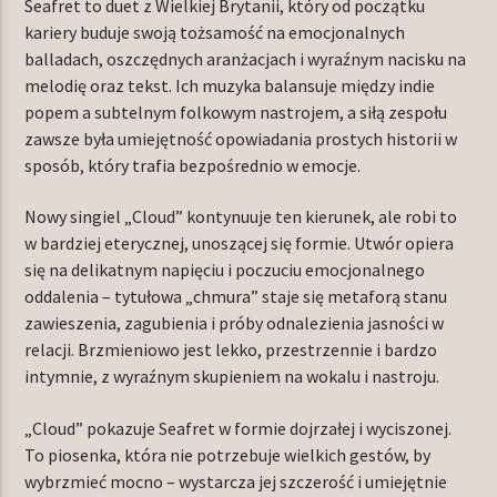
Seafret to duet z Wielkiej Brytanii, który od początku
kariery buduje swoją tożsamość na emocjonalnych
balladach, oszczędnych aranżacjach i wyraźnym nacisku na
melodię oraz tekst. Ich muzyka balansuje między indie
TERAZ W RAMÓWCE
popem a subtelnym folkowym nastrojem, a siłą zespołu
LIGHT ORBIT WEEKEND
zawsze była umiejętność opowiadania prostych historii w
06:00
08:00
sposób, który trafia bezpośrednio w emocje.
NASTĘPNIE W RAMÓWCE
Nowy singiel „Cloud” kontynuuje ten kierunek, ale robi to
INDIE ORBIT WEEKEND
w bardziej eterycznej, unoszącej się formie. Utwór opiera
08:00
10:00
się na delikatnym napięciu i poczuciu emocjonalnego
oddalenia – tytułowa „chmura” staje się metaforą stanu
zawieszenia, zagubienia i próby odnalezienia jasności w
relacji. Brzmieniowo jest lekko, przestrzennie i bardzo
intymnie, z wyraźnym skupieniem na wokalu i nastroju.
Radio Orbit
„Cloud” pokazuje Seafret w formie dojrzałej i wyciszonej.
To piosenka, która nie potrzebuje wielkich gestów, by
wybrzmieć mocno – wystarcza jej szczerość i umiejętnie