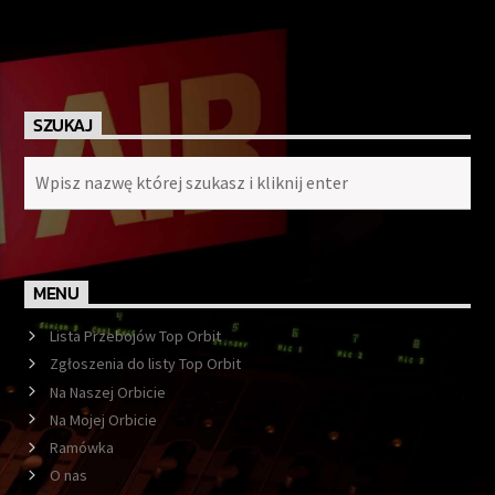
SZUKAJ
MENU
Lista Przebojów Top Orbit
Zgłoszenia do listy Top Orbit
Na Naszej Orbicie
Na Mojej Orbicie
Ramówka
O nas