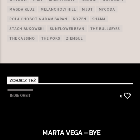
MAGDA KLUZ
MELANCHOLY HILL
MJUT
MYCODA
POLA CHOBOT & ADAM BARAN
ROZEN
SHAMA
STACH BUKOWSKI
SUNFLOWER BEAN
THE BULLSEYES
THE CASSINO
THE POKS
ZIEMBUL
ZOBACZ TEŻ
INDIE ORBIT
0
MARTA VEGA – BYE