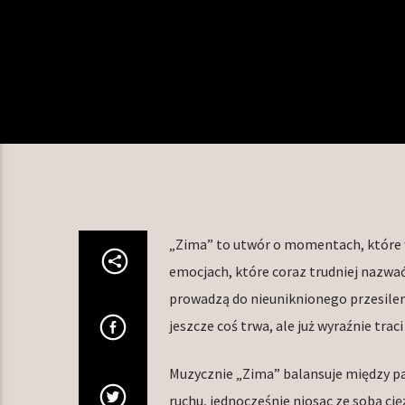
„Zima” to utwór o momentach, które w
emocjach, które coraz trudniej nazwać.
prowadzą do nieuniknionego przesilen
jeszcze coś trwa, ale już wyraźnie trac
Muzycznie „Zima” balansuje między p
ruchu, jednocześnie niosąc ze sobą cię