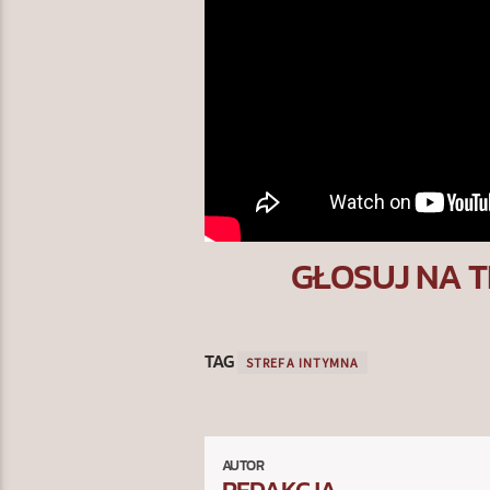
GŁOSUJ NA T
TAG
STREFA INTYMNA
AUTOR