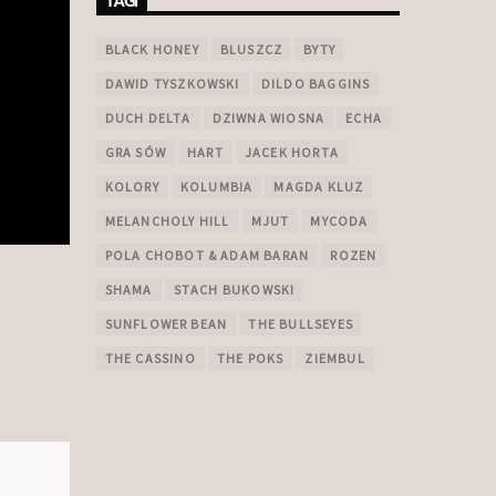
TAGI
BLACK HONEY
BLUSZCZ
BYTY
DAWID TYSZKOWSKI
DILDO BAGGINS
DUCH DELTA
DZIWNA WIOSNA
ECHA
GRA SÓW
HART
JACEK HORTA
KOLORY
KOLUMBIA
MAGDA KLUZ
MELANCHOLY HILL
MJUT
MYCODA
POLA CHOBOT & ADAM BARAN
ROZEN
SHAMA
STACH BUKOWSKI
SUNFLOWER BEAN
THE BULLSEYES
THE CASSINO
THE POKS
ZIEMBUL