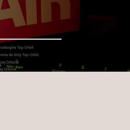
Przebojów Top Orbit
enia do listy Top Orbit
zej Orbicie
ej Orbicie
wka
kt
ook