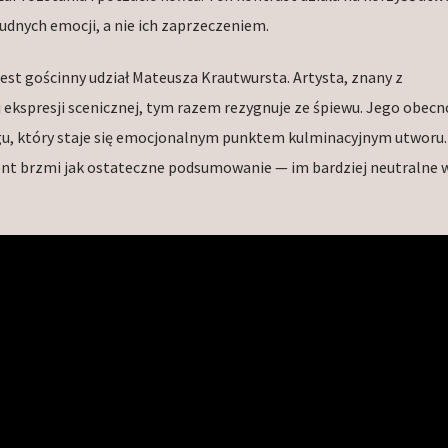
udnych emocji, a nie ich zaprzeczeniem.
t gościnny udział Mateusza Krautwursta. Artysta, znany z
j ekspresji scenicznej, tym razem rezygnuje ze śpiewu. Jego obecn
 który staje się emocjonalnym punktem kulminacyjnym utworu. 
nt brzmi jak ostateczne podsumowanie — im bardziej neutralne w