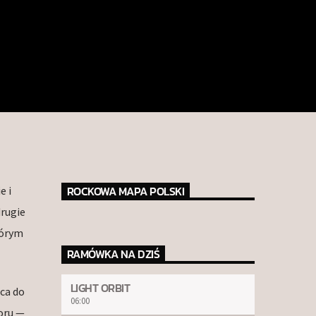
ROCKOWA MAPA POLSKI
e i
drugie
tórym
RAMÓWKA NA DZIŚ
LIGHT ORBIT
ca do
06:00
woru —