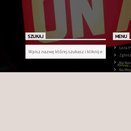
SZUKAJ
MENU
Lista 
Zgłosz
Na Nas
Na Moj
Ramó
O nas
Konta
Faceb