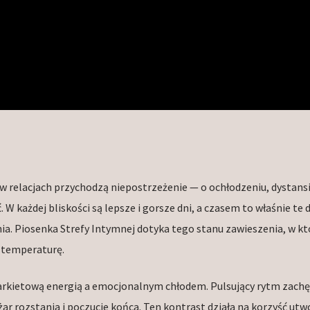
 relacjach przychodzą niepostrzeżenie — o ochłodzeniu, dystansi
 W każdej bliskości są lepsze i gorsze dni, a czasem to właśnie te 
ia. Piosenka Strefy Intymnej dotyka tego stanu zawieszenia, w k
i temperaturę.
arkietową energią a emocjonalnym chłodem. Pulsujący rytm zachę
żar rozstania i poczucie końca. Ten kontrast działa na korzyść ut