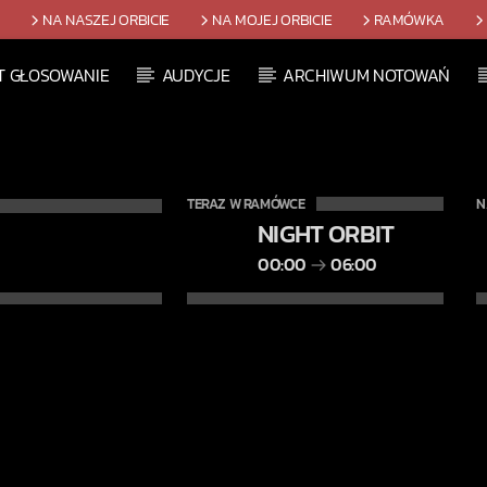
T
NA NASZEJ ORBICIE
NA MOJEJ ORBICIE
RAMÓWKA
T GŁOSOWANIE
AUDYCJE
ARCHIWUM NOTOWAŃ
TERAZ W RAMÓWCE
N
NIGHT ORBIT
00:00
06:00