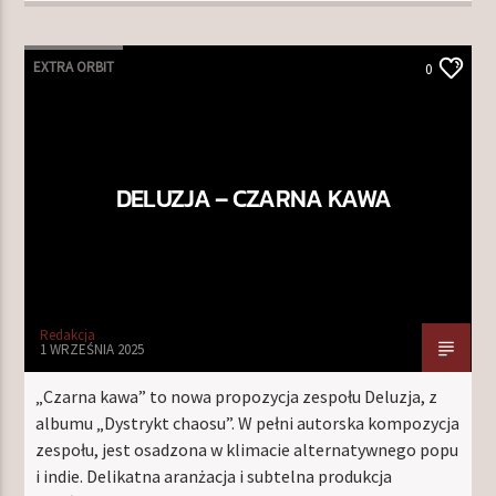
EXTRA ORBIT
0
DELUZJA – CZARNA KAWA
Redakcja
1 WRZEŚNIA 2025
„Czarna kawa” to nowa propozycja zespołu Deluzja, z
albumu „Dystrykt chaosu”. W pełni autorska kompozycja
zespołu, jest osadzona w klimacie alternatywnego popu
i indie. Delikatna aranżacja i subtelna produkcja