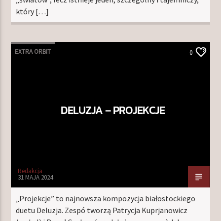
który […]
EXTRA ORBIT
0
DELUZJA – PROJEKCJE
Redakcja
31 MAJA 2024
„Projekcje” to najnowsza kompozycja białostockiego
duetu Deluzja. Zespó tworzą Patrycja Kuprjanowicz