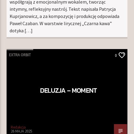
współgrają z emocjonalnym wokalem, tworząc
intymny, refleksyjny nastrój. Tekst napisała Patrycja
Kuprjanowicz, a za kompozycję i produkcję odpowiada
Paweł Czaban. W warstwie lirycznej „Czarna kawa”
dotyka […]
EXTRA ORBIT
0
DELUZJA – MOMENT
Redakcja
26 MAJA 2025