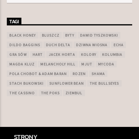
TAGI
BLACK HONEY
BLUSZCZ
BYTY
DAWID TYSZKOWSKI
DILDO BAGGINS
DUCH DELTA
DZIWNA WIOSNA
ECHA
GRA SÓW
HART
JACEK HORTA
KOLORY
KOLUMBIA
MAGDA KLUZ
MELANCHOLY HILL
MJUT
MYCODA
POLA CHOBOT & ADAM BARAN
ROZEN
SHAMA
STACH BUKOWSKI
SUNFLOWER BEAN
THE BULLSEYES
THE CASSINO
THE POKS
ZIEMBUL
STRONY