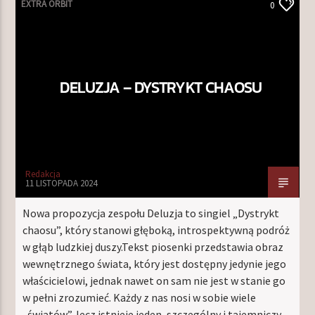
EXTRA ORBIT
0
DELUZJA – DYSTRYKT CHAOSU
Redakcja
11 LISTOPADA 2024
Nowa propozycja zespołu Deluzja to singiel „Dystrykt
chaosu”, który stanowi głęboką, introspektywną podróż
w głąb ludzkiej duszy.Tekst piosenki przedstawia obraz
wewnętrznego świata, który jest dostępny jedynie jego
właścicielowi, jednak nawet on sam nie jest w stanie go
w pełni zrozumieć. Każdy z nas nosi w sobie wiele
„światów”, lecz istnieje jeden, szczególny i tajemniczy,