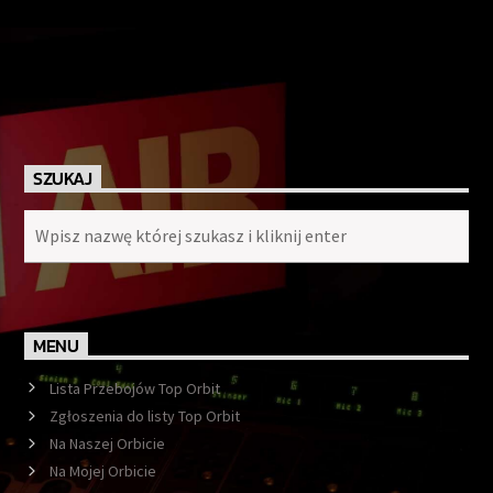
SZUKAJ
MENU
Lista Przebojów Top Orbit
Zgłoszenia do listy Top Orbit
Na Naszej Orbicie
Na Mojej Orbicie