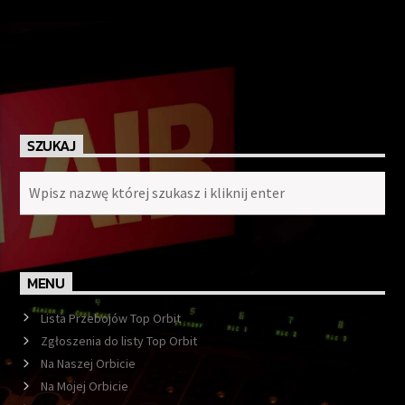
SZUKAJ
MENU
Lista Przebojów Top Orbit
Zgłoszenia do listy Top Orbit
Na Naszej Orbicie
Na Mojej Orbicie