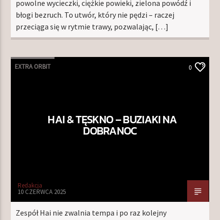
powolne wycieczki, ciężkie powieki, zielona powódź i
błogi bezruch. To utwór, który nie pędzi – raczej
przeciąga się w rytmie trawy, pozwalając, […]
EXTRA ORBIT
0
HAI & TĘSKNO – BUZIAKI NA
DOBRANOC
Redakcja
10 CZERWCA 2025
Zespół Hai nie zwalnia tempa i po raz kolejny