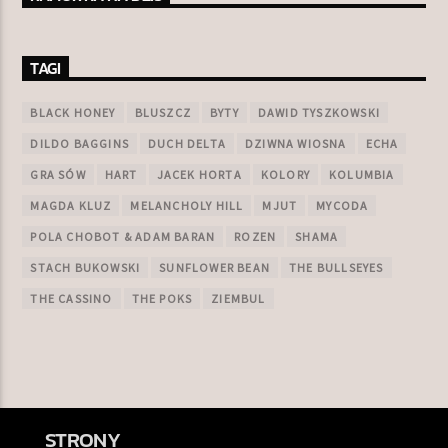
TAGI
BLACK HONEY
BLUSZCZ
BYTY
DAWID TYSZKOWSKI
DILDO BAGGINS
DUCH DELTA
DZIWNA WIOSNA
ECHA
GRA SÓW
HART
JACEK HORTA
KOLORY
KOLUMBIA
MAGDA KLUZ
MELANCHOLY HILL
MJUT
MYCODA
POLA CHOBOT & ADAM BARAN
ROZEN
SHAMA
STACH BUKOWSKI
SUNFLOWER BEAN
THE BULLSEYES
THE CASSINO
THE POKS
ZIEMBUL
STRONY