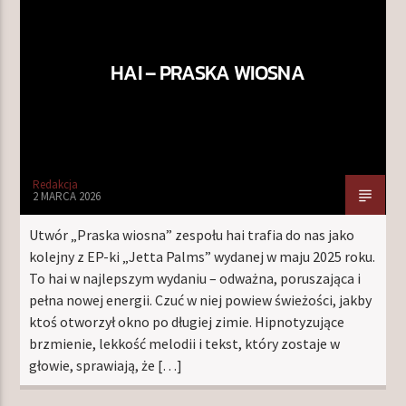
HAI – PRASKA WIOSNA
TERAZ W RAMÓWCE
NA MOJEJ ORBICIE
22:00
24:00
Redakcja
2 MARCA 2026
Utwór „Praska wiosna” zespołu hai trafia do nas jako
Radio Orbit
kolejny z EP-ki „Jetta Palms” wydanej w maju 2025 roku.
To hai w najlepszym wydaniu – odważna, poruszająca i
pełna nowej energii. Czuć w niej powiew świeżości, jakby
ktoś otworzył okno po długiej zimie. Hipnotyzujące
brzmienie, lekkość melodii i tekst, który zostaje w
głowie, sprawiają, że […]