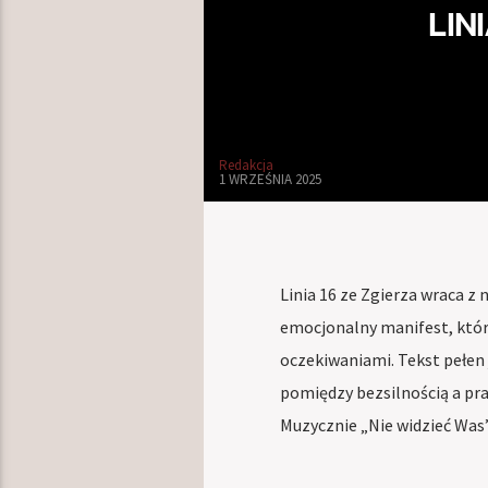
LIN
Redakcja
1 WRZEŚNIA 2025
Linia 16 ze Zgierza wraca 
emocjonalny manifest, któr
oczekiwaniami. Tekst pełen je
pomiędzy bezsilnością a pra
Muzycznie „Nie widzieć Was”