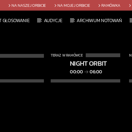
T
NA NASZEJ ORBICIE
NA MOJEJ ORBICIE
RAMÓWKA
T GŁOSOWANIE
AUDYCJE
ARCHIWUM NOTOWAŃ
TERAZ W RAMÓWCE
N
NIGHT ORBIT
00:00
06:00