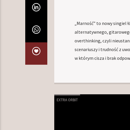
„Marność” to nowy singiel ł
alternatywnego, gitarowego
overthinking, czyli nieust
scenariuszy i trudność z uw
w którym cisza i brak odpow
EXTRA ORBIT