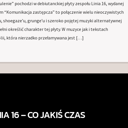
lenie” pochodzi w debiutanckiej płyty zespołu Linia 16, wydanej
um “Komunikacja zastępcza” to połączenie wielu nieoczywistych
 shoegaze’u, grunge’u i szeroko pojętej muzyki alternatywnej
łni określić charakter tej płyty. W muzyce jak i tekstach
ii, która nierzadko przełamywana jest […]
NIA 16 – CO JAKIŚ CZAS