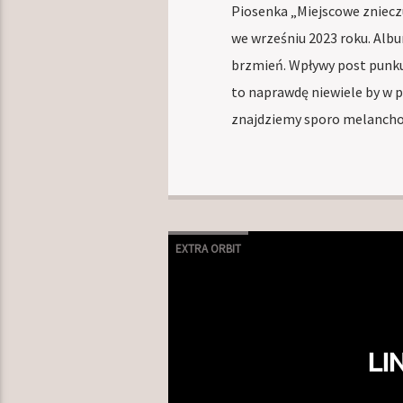
Piosenka „Miejscowe znieczu
we wrześniu 2023 roku. Alb
brzmień. Wpływy post punku,
to naprawdę niewiele by w pe
znajdziemy sporo melanchol
EXTRA ORBIT
LI