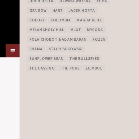
DUCH DELTA
DZIWNA WIOSNA
ECHA
GRA SÓW
HART
JACEK HORTA
KOLORY
KOLUMBIA
MAGDA KLUZ
MELANCHOLY HILL
MJUT
MYCODA
POLA CHOBOT & ADAM BARAN
ROZEN
SHAMA
STACH BUKOWSKI
SUNFLOWER BEAN
THE BULLSEYES
THE CASSINO
THE POKS
ZIEMBUL