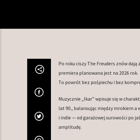
Po roku ciszy The Freuders znów dają z
premiera planowana jest na 2026 rok.
To powrót bez pośpiechu i bez kompro
Muzycznie „Ikar” wpisuje się w charak
lat 90., balansując między mrokiem a
i indie — od garażowej surowości po j
amplitudę.