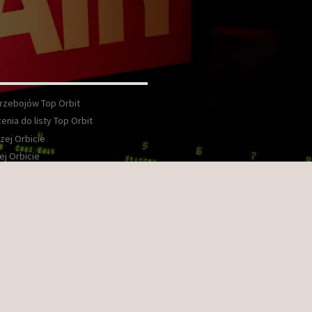
Przebojów Top Orbit
enia do listy Top Orbit
zej Orbicie
ej Orbicie
wka
kt
ook