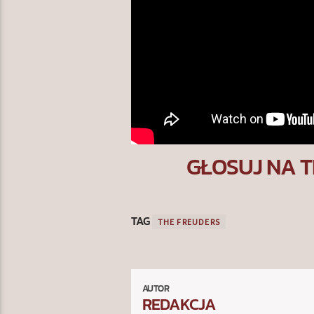
GŁOSUJ NA T
TAG
THE FREUDERS
AUTOR
REDAKCJA