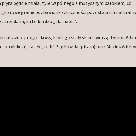
a płyta będzie miała „tyle wspólnego z muzycznym barokiem, co
k i gitarowe granie pozbawione sztuczności pozostają ich natural
a trendami, za to bardzo „dla siebie”.
lternatywno-progrockowy, którego stały skład tworzą: Tymon Ada
e, produkcja), Jacek „Lodi” Piątkowski (gitara) oraz Maciek Witko