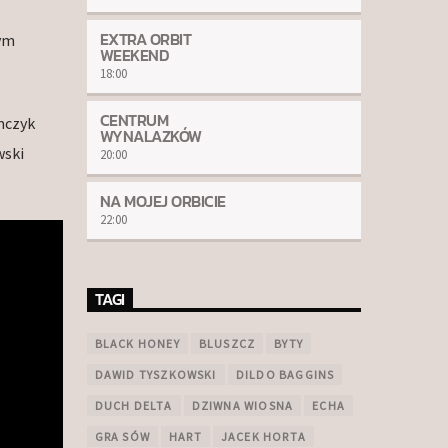
EXTRA ORBIT
nym
WEEKEND
18:00
CENTRUM
mczyk
WYNALAZKÓW
wski
20:00
NA MOJEJ ORBICIE
22:00
TAGI
BLACK HONEY
BLUSZCZ
BYTY
DAWID TYSZKOWSKI
DILDO BAGGINS
DUCH DELTA
DZIWNA WIOSNA
ECHA
GRA SÓW
HART
JACEK HORTA