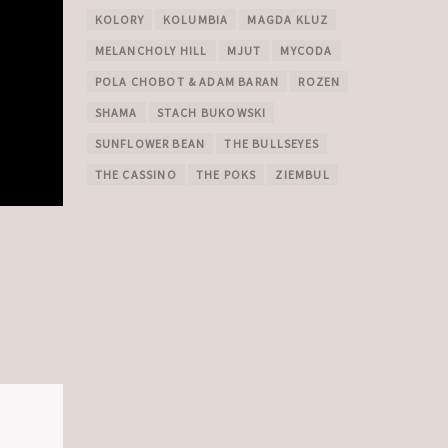
KOLORY
KOLUMBIA
MAGDA KLUZ
MELANCHOLY HILL
MJUT
MYCODA
POLA CHOBOT & ADAM BARAN
ROZEN
SHAMA
STACH BUKOWSKI
SUNFLOWER BEAN
THE BULLSEYES
THE CASSINO
THE POKS
ZIEMBUL