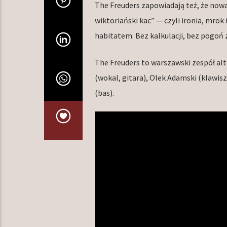
The Freuders zapowiadają też, że now
wiktoriański kac” — czyli ironia, mro
habitatem. Bez kalkulacji, bez pogoń z
The Freuders to warszawski zespół a
(wokal, gitara), Olek Adamski (klawisz
(bas).