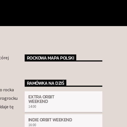
ROCKOWA MAPA POLSKI
tórej
RAMÓWKA NA DZIŚ
o rocka
EXTRA ORBIT
progrocku
WEEKEND
daje tę
14:00
INDIE ORBIT WEEKEND
16:00