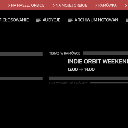
T
NA NASZEJ ORBICIE
NA MOJEJ ORBICIE
RAMÓWKA
T GŁOSOWANIE
AUDYCJE
ARCHIWUM NOTOWAŃ
TERAZ W RAMÓWCE
INDIE ORBIT WEEKEN
12:00
14:00
NASTĘPNIE W RAMÓWCE
EXTRA ORBIT WEEKE
14:00
16:00