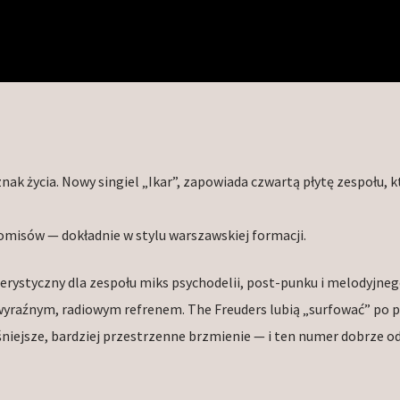
nak życia. Nowy singiel „Ikar”, zapowiada czwartą płytę zespołu, k
misów — dokładnie w stylu warszawskiej formacji.
terystyczny dla zespołu miks psychodelii, post-punku i melodyjneg
 wyraźnym, radiowym refrenem. The Freuders lubią „surfować” po 
aśniejsze, bardziej przestrzenne brzmienie — i ten numer dobrze od