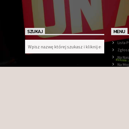
SZUKAJ
MENU
Lista 
Zgłosz
Na Nas
Na Moj
Ramó
O nas
Konta
Faceb