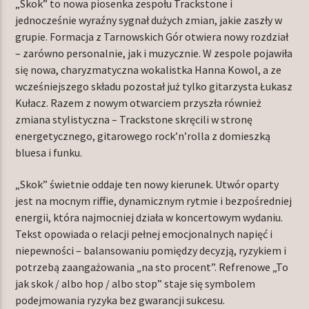
„Skok” to nowa piosenka zespołu Trackstone i
jednocześnie wyraźny sygnał dużych zmian, jakie zaszły w
grupie. Formacja z Tarnowskich Gór otwiera nowy rozdział
– zarówno personalnie, jak i muzycznie. W zespole pojawiła
TERAZ W RAMÓWCE
się nowa, charyzmatyczna wokalistka Hanna Kowol, a ze
INDIE ORBIT WEEKEND
wcześniejszego składu pozostał już tylko gitarzysta Łukasz
08:00
10:00
Kułacz. Razem z nowym otwarciem przyszła również
zmiana stylistyczna – Trackstone skręcili w stronę
NASTĘPNIE W RAMÓWCE
energetycznego, gitarowego rock’n’rolla z domieszką
LIGHT ORBIT WEEKEND
bluesa i funku.
10:00
12:00
„Skok” świetnie oddaje ten nowy kierunek. Utwór oparty
jest na mocnym riffie, dynamicznym rytmie i bezpośredniej
energii, która najmocniej działa w koncertowym wydaniu.
Tekst opowiada o relacji pełnej emocjonalnych napięć i
niepewności – balansowaniu pomiędzy decyzją, ryzykiem i
Radio Orbit
potrzebą zaangażowania „na sto procent”. Refrenowe „To
jak skok / albo hop / albo stop” staje się symbolem
podejmowania ryzyka bez gwarancji sukcesu.