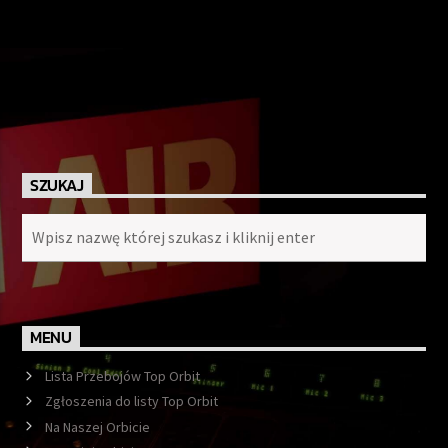
SZUKAJ
MENU
Lista Przebojów Top Orbit
Zgłoszenia do listy Top Orbit
Na Naszej Orbicie