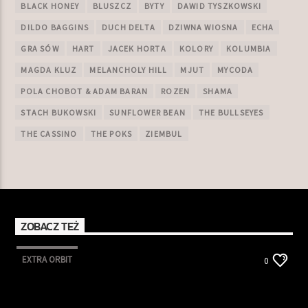
BLACK HONEY
BLUSZCZ
BYTY
DAWID TYSZKOWSKI
DILDO BAGGINS
DUCH DELTA
DZIWNA WIOSNA
ECHA
GRA SÓW
HART
JACEK HORTA
KOLORY
KOLUMBIA
MAGDA KLUZ
MELANCHOLY HILL
MJUT
MYCODA
POLA CHOBOT & ADAM BARAN
ROZEN
SHAMA
STACH BUKOWSKI
SUNFLOWER BEAN
THE BULLSEYES
THE CASSINO
THE POKS
ZIEMBUL
ZOBACZ TEŻ
EXTRA ORBIT
0