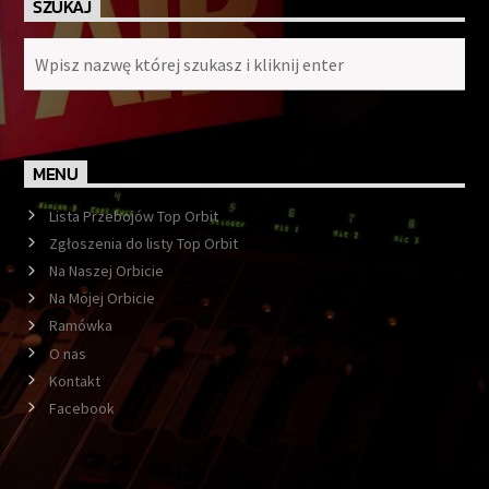
SZUKAJ
MENU
Lista Przebojów Top Orbit
Zgłoszenia do listy Top Orbit
Na Naszej Orbicie
Na Mojej Orbicie
Ramówka
O nas
Kontakt
Facebook