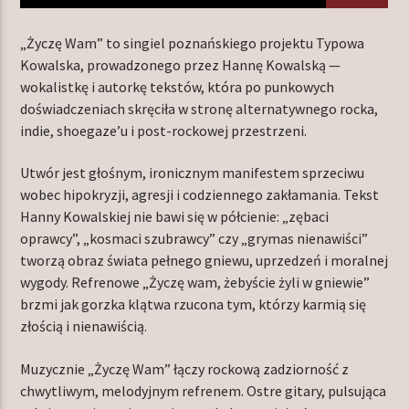
„Życzę Wam” to singiel poznańskiego projektu Typowa
Kowalska, prowadzonego przez Hannę Kowalską —
TERAZ W RAMÓWCE
wokalistkę i autorkę tekstów, która po punkowych
LIGHT ORBIT
doświadczeniach skręciła w stronę alternatywnego rocka,
06:00
12:00
indie, shoegaze’u i post-rockowej przestrzeni.
Utwór jest głośnym, ironicznym manifestem sprzeciwu
NASTĘPNIE W RAMÓWCE
EXTRA ORBIT
wobec hipokryzji, agresji i codziennego zakłamania. Tekst
Hanny Kowalskiej nie bawi się w półcienie: „zębaci
12:00
14:00
oprawcy”, „kosmaci szubrawcy” czy „grymas nienawiści”
tworzą obraz świata pełnego gniewu, uprzedzeń i moralnej
wygody. Refrenowe „Życzę wam, żebyście żyli w gniewie”
brzmi jak gorzka klątwa rzucona tym, którzy karmią się
złością i nienawiścią.
Radio Orbit
Muzycznie „Życzę Wam” łączy rockową zadziorność z
chwytliwym, melodyjnym refrenem. Ostre gitary, pulsująca