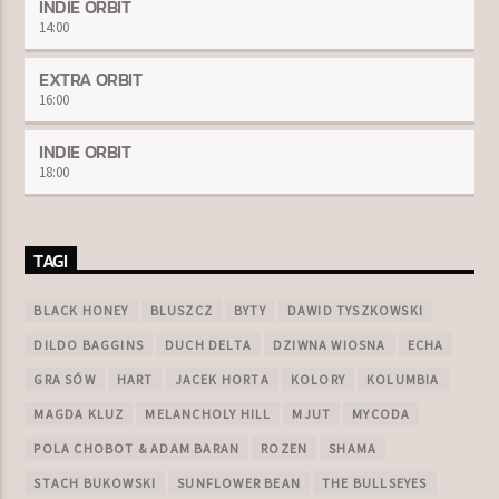
INDIE ORBIT
14:00
EXTRA ORBIT
16:00
INDIE ORBIT
18:00
TAGI
BLACK HONEY
BLUSZCZ
BYTY
DAWID TYSZKOWSKI
DILDO BAGGINS
DUCH DELTA
DZIWNA WIOSNA
ECHA
GRA SÓW
HART
JACEK HORTA
KOLORY
KOLUMBIA
MAGDA KLUZ
MELANCHOLY HILL
MJUT
MYCODA
POLA CHOBOT & ADAM BARAN
ROZEN
SHAMA
STACH BUKOWSKI
SUNFLOWER BEAN
THE BULLSEYES