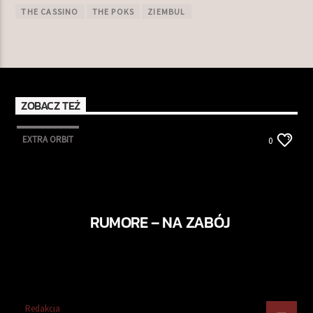
THE CASSINO
THE POKS
ZIEMBUL
ZOBACZ TEŻ
EXTRA ORBIT
0
RUMORE – NA ZABÓJ
Redakcja