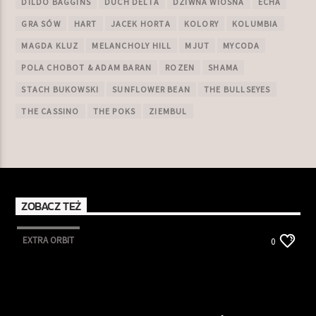
DILDO BAGGINS
DUCH DELTA
DZIWNA WIOSNA
ECHA
GRA SÓW
HART
JACEK HORTA
KOLORY
KOLUMBIA
MAGDA KLUZ
MELANCHOLY HILL
MJUT
MYCODA
POLA CHOBOT & ADAM BARAN
ROZEN
SHAMA
STACH BUKOWSKI
SUNFLOWER BEAN
THE BULLSEYES
THE CASSINO
THE POKS
ZIEMBUL
ZOBACZ TEŻ
EXTRA ORBIT
0