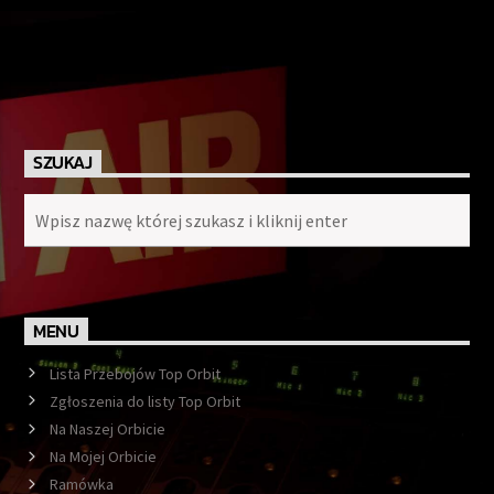
SZUKAJ
MENU
Lista Przebojów Top Orbit
Zgłoszenia do listy Top Orbit
Na Naszej Orbicie
Na Mojej Orbicie
Ramówka