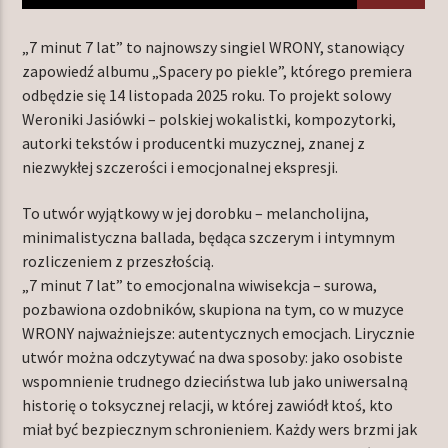
„7 minut 7 lat” to najnowszy singiel WRONY, stanowiący
zapowiedź albumu „Spacery po piekle”, którego premiera
TERAZ W RAMÓWCE
odbędzie się 14 listopada 2025 roku. To projekt solowy
EXTRA ORBIT
Weroniki Jasiówki – polskiej wokalistki, kompozytorki,
16:00
18:00
autorki tekstów i producentki muzycznej, znanej z
niezwykłej szczerości i emocjonalnej ekspresji.
NASTĘPNIE W RAMÓWCE
INDIE ORBIT
To utwór wyjątkowy w jej dorobku – melancholijna,
minimalistyczna ballada, będąca szczerym i intymnym
18:00
20:00
rozliczeniem z przeszłością.
„7 minut 7 lat” to emocjonalna wiwisekcja – surowa,
pozbawiona ozdobników, skupiona na tym, co w muzyce
WRONY najważniejsze: autentycznych emocjach. Lirycznie
utwór można odczytywać na dwa sposoby: jako osobiste
Radio Orbit
wspomnienie trudnego dzieciństwa lub jako uniwersalną
historię o toksycznej relacji, w której zawiódł ktoś, kto
miał być bezpiecznym schronieniem. Każdy wers brzmi jak