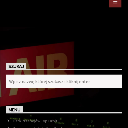
SZUKAJ
MENU
Lista Przebojów Top Orbit