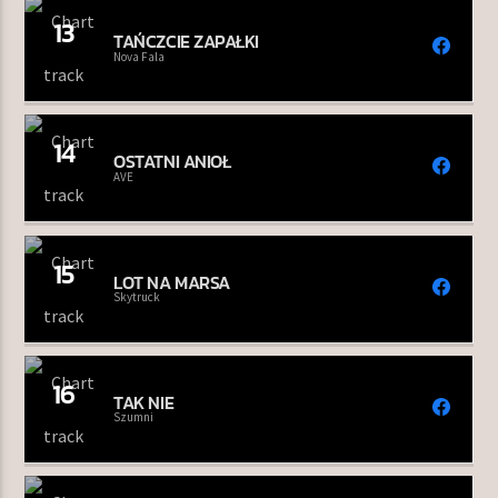
13
TAŃCZCIE ZAPAŁKI
Nova Fala
14
OSTATNI ANIOŁ
AVE
15
LOT NA MARSA
Skytruck
16
TAK NIE
Szumni