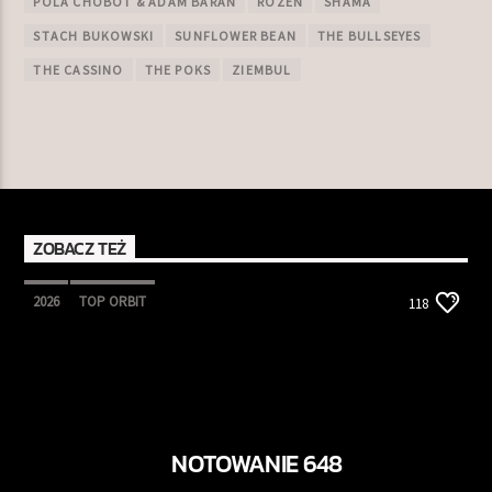
POLA CHOBOT & ADAM BARAN
ROZEN
SHAMA
STACH BUKOWSKI
SUNFLOWER BEAN
THE BULLSEYES
THE CASSINO
THE POKS
ZIEMBUL
ZOBACZ TEŻ
2026
TOP ORBIT
118
NOTOWANIE 648