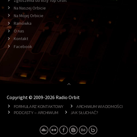
Zgłoszenia do listy Top Orbit
Na Naszej Orbicie
Na Mojej Orbicie
Ramówka
O nas
Kontakt
Facebook
Copyright © 2009-2026 Radio Orbit
FORMULARZ KONTAKTOWY
ARCHIWUM WIADOMOŚCI
PODCASTY – ARCHIWUM
JAK SŁUCHAĆ?