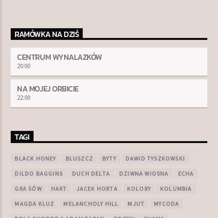
RAMÓWKA NA DZIŚ
CENTRUM WYNALAZKÓW
20:00
NA MOJEJ ORBICIE
22:00
TAGI
BLACK HONEY
BLUSZCZ
BYTY
DAWID TYSZKOWSKI
DILDO BAGGINS
DUCH DELTA
DZIWNA WIOSNA
ECHA
GRA SÓW
HART
JACEK HORTA
KOLORY
KOLUMBIA
MAGDA KLUZ
MELANCHOLY HILL
MJUT
MYCODA