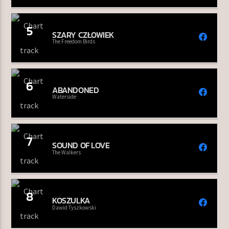
5
SZARY CZŁOWIEK
The Freedom Birds
6
ABANDONED
Waterside
7
SOUND OF LOVE
The Walkers
8
KOSZULKA
Dawid Tyszkowski