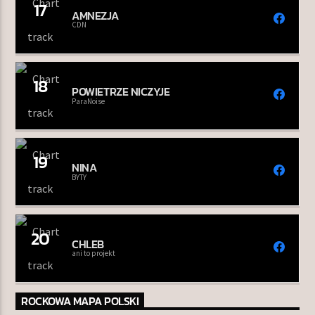
17
AMNEZJA
CDN
18
POWIETRZE NICZYJE
ParaNoise
19
NINA
BYTY
20
CHLEB
ani to projekt
ROCKOWA MAPA POLSKI