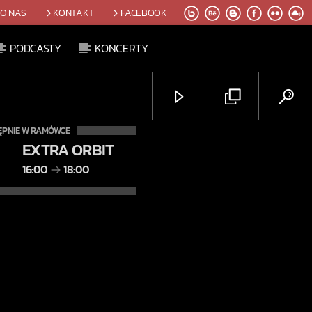
O NAS
KONTAKT
FACEBOOK
PODCASTY
KONCERTY
ĘPNIE W RAMÓWCE
EXTRA ORBIT
16:00
18:00
Radio Orbit