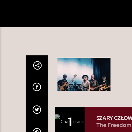
1
SZARY CZŁOW
The Freedom 