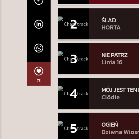
2
ŚLAD
HORTA
3
NIE PATRZ
Linia 16
73
4
MÓJ JEST TE
Clödie
5
OGIEŃ
Dziwna Wios