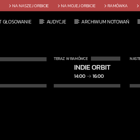
T
NA NASZEJ ORBICIE
NA MOJEJ ORBICIE
RAMÓWKA
T GŁOSOWANIE
AUDYCJE
ARCHIWUM NOTOWAŃ
TERAZ W RAMÓWCE
NAST
INDIE ORBIT
14:00
16:00