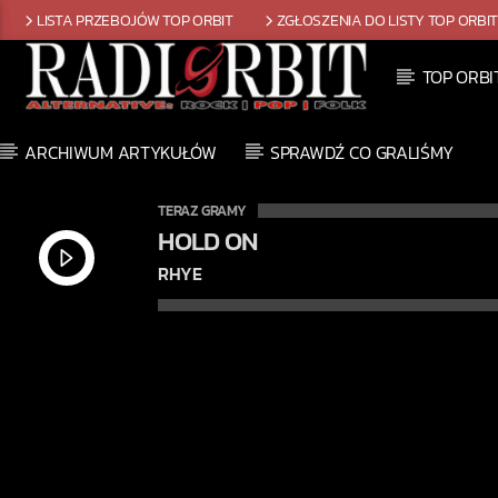
LISTA PRZEBOJÓW TOP ORBIT
ZGŁOSZENIA DO LISTY TOP ORBI
TOP ORBI
ARCHIWUM ARTYKUŁÓW
SPRAWDŹ CO GRALIŚMY
TERAZ GRAMY
HOLD ON
RHYE