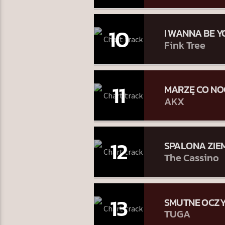
10
I WANNA BE 
Fink Tree
11
MARZĘ CO NO
AKX
12
SPALONA ZIE
The Cassino
13
SMUTNE OCZ
TUGA