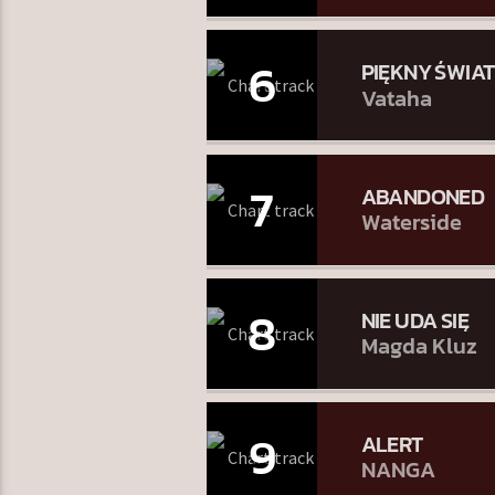
6
PIĘKNY ŚWIAT
Vataha
7
ABANDONED
Waterside
8
NIE UDA SIĘ
Magda Kluz
9
ALERT
NANGA