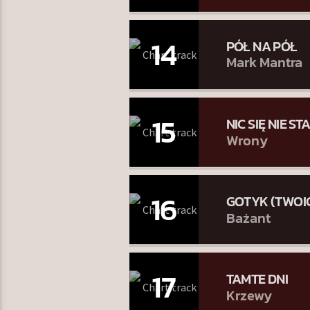
14
PÓŁ NA PÓŁ
Mark Mantra
15
NIC SIĘ NIE ST
Wrony
16
GOTYK (TWOIC
Bażant
17
TAMTE DNI
Krzewy