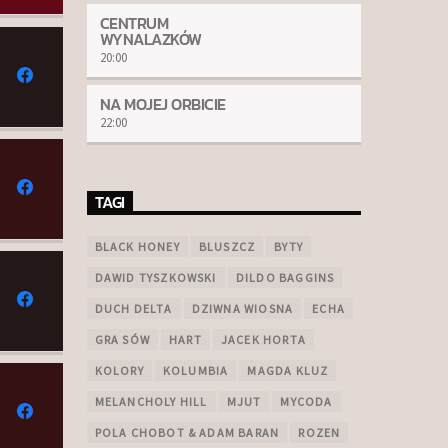
CENTRUM
WYNALAZKÓW
20:00
NA MOJEJ ORBICIE
22:00
TAGI
BLACK HONEY
BLUSZCZ
BYTY
DAWID TYSZKOWSKI
DILDO BAGGINS
DUCH DELTA
DZIWNA WIOSNA
ECHA
GRA SÓW
HART
JACEK HORTA
KOLORY
KOLUMBIA
MAGDA KLUZ
MELANCHOLY HILL
MJUT
MYCODA
POLA CHOBOT & ADAM BARAN
ROZEN