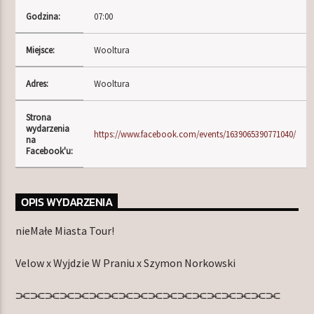
Godzina:
07:00
Miejsce:
Wooltura
TERAZ W RAMÓWCE
LIGHT ORBIT
Adres:
Wooltura
06:00
12:00
Strona
wydarzenia
NASTĘPNIE W RAMÓWCE
https://www.facebook.com/events/1639065390771040/
na
INDIE ORBIT
Facebook'u:
12:00
14:00
OPIS WYDARZENIA
nieMałe Miasta Tour!
Radio Orbit
Velow x Wyjdzie W Praniu x Szymon Norkowski
⫘⫘⫘⫘⫘⫘⫘⫘⫘⫘⫘⫘⫘⫘⫘⫘⫘⫘