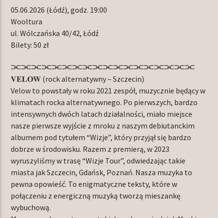
05.06.2026 (Łódź), godz. 19:00
Wooltura
ul. Wólczańska 40/42, Łódź
Bilety: 50 zł
⫘⫘⫘⫘⫘⫘⫘⫘⫘⫘⫘⫘⫘⫘⫘⫘⫘⫘
𝐕𝐄𝐋𝐎𝐖 (rock alternatywny – Szczecin)
Velow to powstały w roku 2021 zespół, muzycznie będący w
klimatach rocka alternatywnego. Po pierwszych, bardzo
intensywnych dwóch latach działalności, miało miejsce
nasze pierwsze wyjście z mroku z naszym debiutanckim
albumem pod tytułem “Wizje”, który przyjął się bardzo
dobrze w środowisku. Razem z premierą, w 2023
wyruszyliśmy w trasę “Wizje Tour”, odwiedzając takie
miasta jak Szczecin, Gdańsk, Poznań. Nasza muzyka to
pewna opowieść. To enigmatyczne teksty, które w
połączeniu z energiczną muzyką tworzą mieszankę
wybuchową.