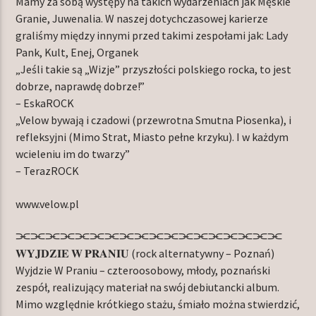
Mamy za sobą występy na takich wydarzeniach jak Męskie
Granie, Juwenalia. W naszej dotychczasowej karierze
graliśmy między innymi przed takimi zespołami jak: Lady
Pank, Kult, Enej, Organek
„Jeśli takie są „Wizje” przyszłości polskiego rocka, to jest
dobrze, naprawdę dobrze!”
– EskaROCK
„Velow bywają i czadowi (przewrotna Smutna Piosenka), i
refleksyjni (Mimo Strat, Miasto pełne krzyku). I w każdym
wcieleniu im do twarzy”
– TerazROCK
www.velow.pl
⫘⫘⫘⫘⫘⫘⫘⫘⫘⫘⫘⫘⫘⫘⫘⫘⫘⫘
𝐖𝐘𝐉𝐃𝐙𝐈𝐄 𝐖 𝐏𝐑𝐀𝐍𝐈𝐔 (rock alternatywny – Poznań)
Wyjdzie W Praniu – czteroosobowy, młody, poznański
zespół, realizujący materiał na swój debiutancki album.
Mimo względnie krótkiego stażu, śmiało można stwierdzić,