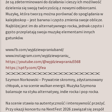
że są zdeterminowani do działania i cieszy ich możliwość
dzielenia się swoją twórczością z nowymi odbiorcami.
Muzykę, która tworzą można porównać do spoglądania w
kalejdoskop – jest barwna i często zmienia swoje oblicze.
Najbliżej jest im do alternatywnego rocka, jednak często i
gęsto przeplatają swoja muzykę elementami innych
gatunków.
www.fb.com/wyjdziewpraniuband/
www.instagram.com/wyjdziewpraniu_
https://youtube.com/@wyjdziewpraniu5568
https://sptfy.com/Qfea
⫘⫘⫘⫘⫘⫘⫘⫘⫘⫘⫘⫘⫘⫘⫘⫘⫘⫘
Szymon Norkowski – Prywatnie skromny, zdystansowany
chłopak, a na scenie wulkan energii. Muzyka Szymona
balansuje na styku alternatywy, indie rocka i pop rocka.
Na scenie stawia na autentyczność i intensywność przeżyć.
Przy okazji koncertu na NextFest 2026 zawiązał się zespół