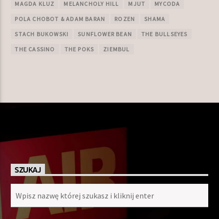
MAGDA KLUZ
MELANCHOLY HILL
MJUT
MYCODA
POLA CHOBOT & ADAM BARAN
ROZEN
SHAMA
STACH BUKOWSKI
SUNFLOWER BEAN
THE BULLSEYES
THE CASSINO
THE POKS
ZIEMBUL
SZUKAJ