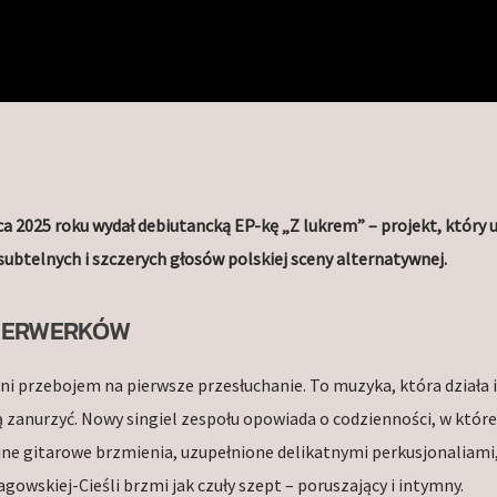
ca 2025 roku wydał debiutancką EP-kę „Z lukrem” – projekt, który
 subtelnych i szczerych głosów polskiej sceny alternatywnej.
AJERWERKÓW
ani przebojem na pierwsze przesłuchanie. To muzyka, która działa i
ą zanurzyć. Nowy singiel zespołu opowiada o codzienności, w której
lijne gitarowe brzmienia, uzupełnione delikatnymi perkusjonaliami
agowskiej-Cieśli brzmi jak czuły szept – poruszający i intymny.