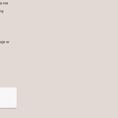
a nie
ną
aje w