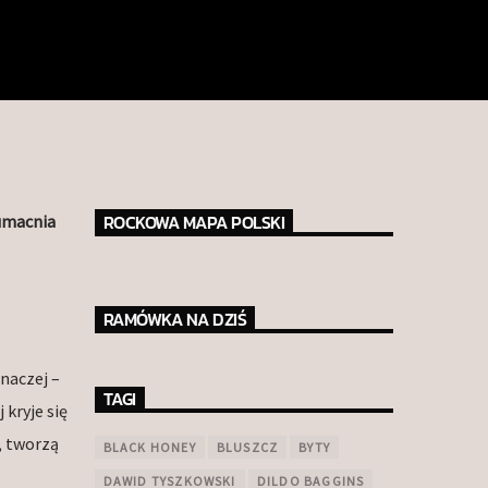
ROCKOWA MAPA POLSKI
 umacnia
RAMÓWKA NA DZIŚ
naczej –
TAGI
 kryje się
, tworzą
BLACK HONEY
BLUSZCZ
BYTY
DAWID TYSZKOWSKI
DILDO BAGGINS