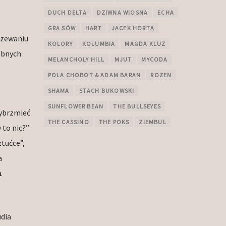
DUCH DELTA
DZIWNA WIOSNA
ECHA
GRA SÓW
HART
JACEK HORTA
jrzewaniu
KOLORY
KOLUMBIA
MAGDA KLUZ
obnych
MELANCHOLY HILL
MJUT
MYCODA
POLA CHOBOT & ADAM BARAN
ROZEN
SHAMA
STACH BUKOWSKI
SUNFLOWER BEAN
THE BULLSEYES
wybrzmieć
THE CASSINO
THE POKS
ZIEMBUL
to nic?”
tućce”,
a
a
.
udia