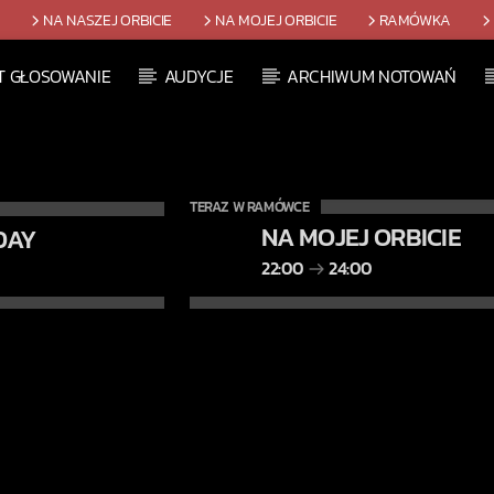
T
NA NASZEJ ORBICIE
NA MOJEJ ORBICIE
RAMÓWKA
T GŁOSOWANIE
AUDYCJE
ARCHIWUM NOTOWAŃ
TERAZ W RAMÓWCE
NA MOJEJ ORBICIE
DAY
22:00
24:00