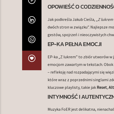
OPOWIEŚĆ O CODZIENNOŚ
Jak podkreśla Jakub Cieśla, „
Z lukrem
dwóch stron w związku”. Najlepsze mo
gestów, spojrzeń i nieoczywistych chwi
EP-KA PEŁNA EMOCJI
EP-ka „Z lukrem” to zbiór utworów w j
emocjom zawartym w tekstach. Obok ty
– refleksję nad rozpadającymi się wi
które wraz z poprzednimi singlami zdob
kluczowe playlisty, takie jak
Reset
,
Al
INTYMNOŚĆ I AUTENTYCZ
Muzyka FoER jest delikatna, nienachal