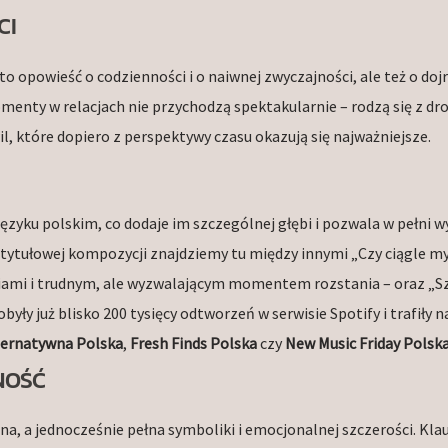
CI
to opowieść o codzienności i o naiwnej zwyczajności, ale też o do
menty w relacjach nie przychodzą spektakularnie – rodzą się z dr
l, które dopiero z perspektywy czasu okazują się najważniejsze.
ęzyku polskim, co dodaje im szczególnej głębi i pozwala w pełni 
tułowej kompozycji znajdziemy tu między innymi „Czy ciągle my 
ęziami i trudnym, ale wyzwalającym momentem rozstania – oraz „Sz
yły już blisko 200 tysięcy odtworzeń w serwisie Spotify i trafiły n
ternatywna Polska
,
Fresh Finds Polska
czy
New Music Friday Polsk
NOŚĆ
na, a jednocześnie pełna symboliki i emocjonalnej szczerości. Kla