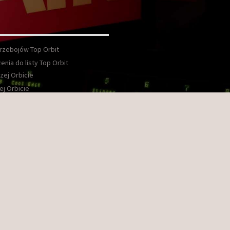
Przebojów Top Orbit
enia do listy Top Orbit
zej Orbicie
ej Orbicie
wka
kt
ook