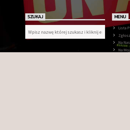
SZUKAJ
MENU
Lista 
Zgłosz
Na Nas
Na Moj
Ramó
O nas
Konta
Faceb
Copyright © 2009-2026 Radio Orbit