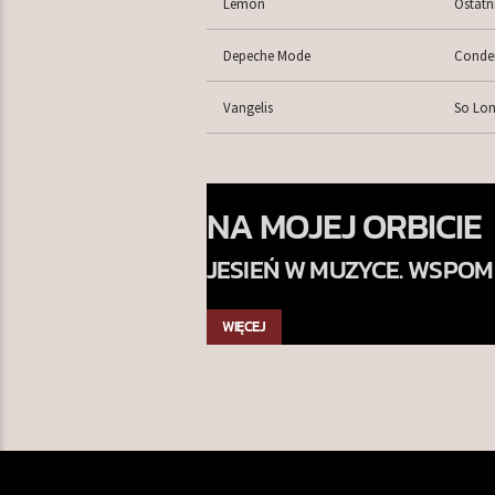
Lemon
Ostatn
Depeche Mode
Conde
Vangelis
So Lon
NA MOJEJ ORBICIE
JESIEŃ W MUZYCE. WSPOM
SKOJARZENIA. EMOCJE
WIĘCEJ