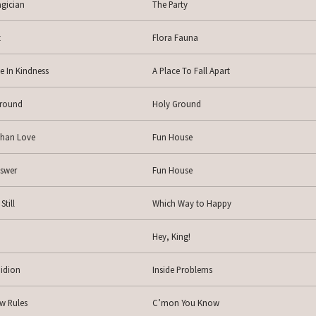
gician
The Party
t
Flora Fauna
ve In Kindness
A Place To Fall Apart
Ground
Holy Ground
han Love
Fun House
swer
Fun House
Still
Which Way to Happy
Hey, King!
idion
Inside Problems
w Rules
C’mon You Know