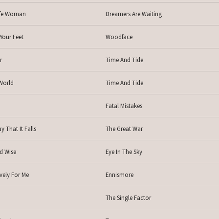
ife Woman
Dreamers Are Waiting
 Your Feet
Woodface
r
Time And Tide
World
Time And Tide
Fatal Mistakes
 That It Falls
The Great War
d Wise
Eye In The Sky
vely For Me
Ennismore
The Single Factor