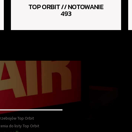
TOP ORBIT // NOTOWANIE
493
Przebojów Top Orbit
enia do listy Top Orbit