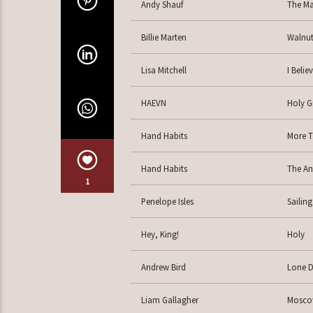
Andy Shauf
The Ma
Billie Marten
Walnu
Lisa Mitchell
I Belie
HAEVN
Holy 
Hand Habits
More T
Hand Habits
The An
1
Penelope Isles
Sailing 
Hey, King!
Holy
Andrew Bird
Lone D
Liam Gallagher
Mosco