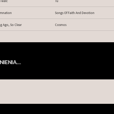
i walc
Tu
mnation
Songs Of Faith And Devotion
g Ago, So Clear
Cosmos
NIENIA.