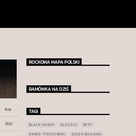
ROCKOWA MAPA POLSKI
RAMÓWKA NA DZIŚ
Rok
TAGI
2022
BLACK HONEY
BLUSZCZ
BYTY
DAWID TYSZKOWSKI
DILDO BAGGINS