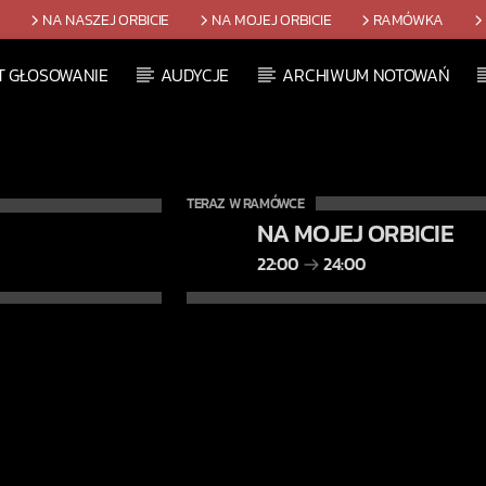
T
NA NASZEJ ORBICIE
NA MOJEJ ORBICIE
RAMÓWKA
T GŁOSOWANIE
AUDYCJE
ARCHIWUM NOTOWAŃ
TERAZ W RAMÓWCE
NA MOJEJ ORBICIE
22:00
24:00