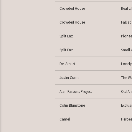
Crowded House
Real L
Crowded House
Fall at
Split Enz
Pionee
Split Enz
Small 
Del Amitri
Lonely
Justin Currie
The Way
Alan Parsons Project
Old An
Colin Blunstone
Exclusi
Camel
Heroes