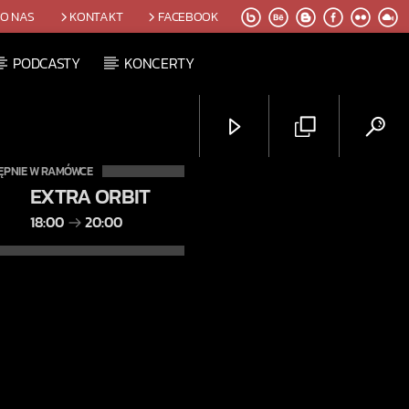
O NAS
KONTAKT
FACEBOOK
PODCASTY
KONCERTY
ĘPNIE W RAMÓWCE
EXTRA ORBIT
18:00
20:00
Radio Orbit