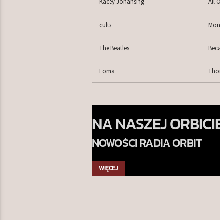
Kacey Johansing
All 
cults
Mono
The Beatles
Bec
Loma
Tho
NA NASZEJ ORBICI
NOWOŚCI RADIA ORBIT
WIĘCEJ