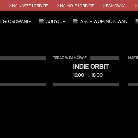
T
NA NASZEJ ORBICIE
NA MOJEJ ORBICIE
RAMÓWKA
T GŁOSOWANIE
AUDYCJE
ARCHIWUM NOTOWAŃ
TERAZ W RAMÓWCE
NAST
INDIE ORBIT
16:00
18:00