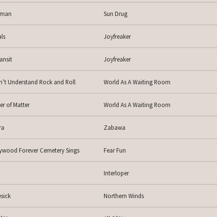
dman
Sun Drug
als
Joyfreaker
ansit
Joyfreaker
n’t Understand Rock and Roll
World As A Waiting Room
er of Matter
World As A Waiting Room
ra
Zabawa
ywood Forever Cemetery Sings
Fear Fun
Interloper
sick
Northern Winds