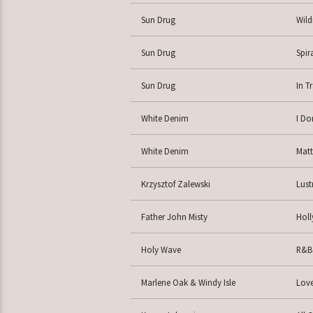
Sun Drug
Wil
Sun Drug
Spir
Sun Drug
In Tr
White Denim
I Do
White Denim
Matt
Krzysztof Zalewski
Lust
Father John Misty
Holl
Holy Wave
R&B
Marlene Oak & Windy Isle
Love