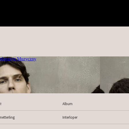
ł
Album
etterling
Interloper