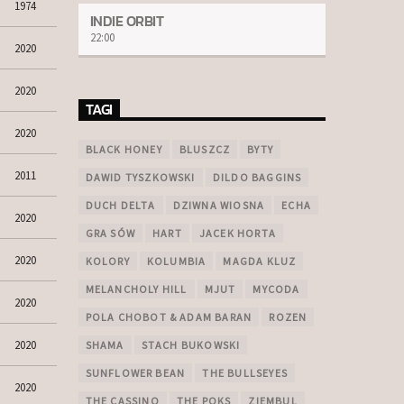
1974
INDIE ORBIT
22:00
2020
2020
TAGI
2020
BLACK HONEY
BLUSZCZ
BYTY
2011
DAWID TYSZKOWSKI
DILDO BAGGINS
DUCH DELTA
DZIWNA WIOSNA
ECHA
2020
GRA SÓW
HART
JACEK HORTA
2020
KOLORY
KOLUMBIA
MAGDA KLUZ
MELANCHOLY HILL
MJUT
MYCODA
2020
POLA CHOBOT & ADAM BARAN
ROZEN
2020
SHAMA
STACH BUKOWSKI
SUNFLOWER BEAN
THE BULLSEYES
2020
THE CASSINO
THE POKS
ZIEMBUL