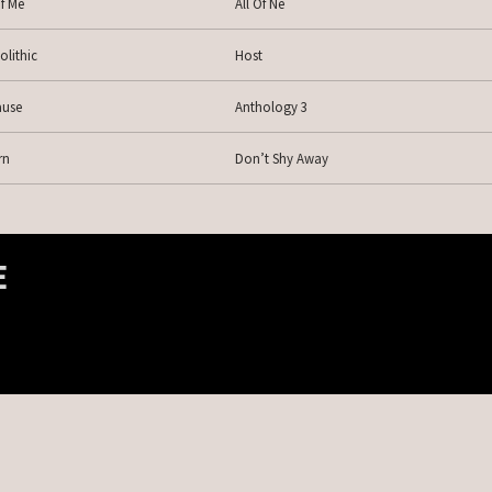
Of Me
All Of Ne
lithic
Host
ause
Anthology 3
rn
Don’t Shy Away
E