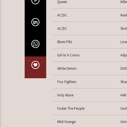
Queen
Kill
AC/DC
Real
AC/DC
Shot
Blues Pills
Low
Girl In A Coma
Adju
White Denim
DVD
Foo Fighters
Sha
Holy Wave
Hell
Foster The People
Und
Mild Orange
Grin