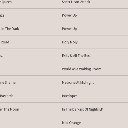
er Queen
Sheer Heart Attack
ize
Power Up
 In The Dark
Power Up
 Road
Holy Moly!
st
Exits & All The Rest
World As A Waiting Room
me Shame
Medicine At Midnight
 Bastards
Interloper
er The Moon
In The Darkest Of Nights EP
Mild Orange