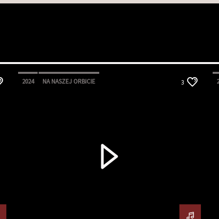
2024
NA NASZEJ ORBICIE
3