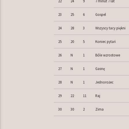
22
24
9
7 minut 7 lat
23
25
6
Gospel
24
28
3
Wszyscy tacy piękni
25
20
5
Koniec pytań
26
N
1
Bóle wzrostowe
27
N
1
Gasnę
28
N
1
Jednorożec
29
22
11
Raj
30
30
2
Zima