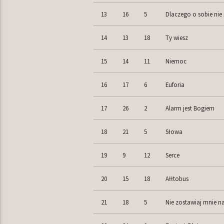
13
16
5
Dlaczego o sobie nie
14
13
18
Ty wiesz
15
14
11
Niemoc
16
17
6
Euforia
17
26
2
Alarm jest Bogiem
18
21
5
Słowa
19
9
12
Serce
20
15
18
Ałłtobus
21
18
5
Nie zostawiaj mnie na