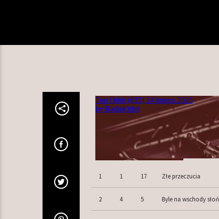
1
1
17
Złe przeczucia
2
4
5
Byle na wschody słoń