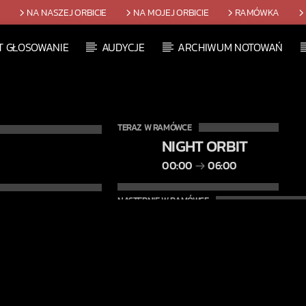
T
NA NASZEJ ORBICIE
NA MOJEJ ORBICIE
RAMÓWKA
T GŁOSOWANIE
AUDYCJE
ARCHIWUM NOTOWAŃ
TERAZ W RAMÓWCE
NIGHT ORBIT
00:00
06:00
NASTĘPNIE W RAMÓWCE
LIGHT ORBIT WEEKE
06:00
08:00