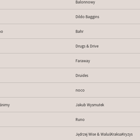
Balonnowy
Dildo Baggins
mo
Bahr
Drugs & Drive
Faraway
Druides
noco
 śnimy
Jakub Wysmułek
Runo
Jędrzej Wise & WaluśKraksaKryzys