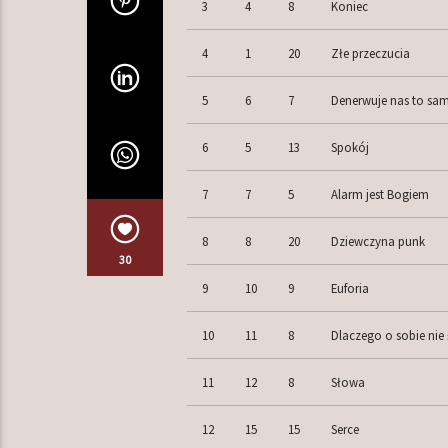
3
4
8
Koniec
4
1
20
Złe przeczucia
5
6
7
Denerwuje nas to sa
6
5
13
Spokój
7
7
5
Alarm jest Bogiem
8
8
20
Dziewczyna punk
30
9
10
9
Euforia
10
11
8
Dlaczego o sobie nie
11
12
8
Słowa
12
15
15
Serce