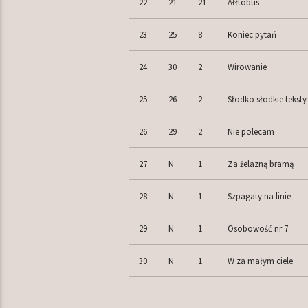
22
21
21
Ałłtobus
23
25
8
Koniec pytań
24
30
2
Wirowanie
25
26
2
Słodko słodkie teksty
26
29
2
Nie polecam
27
N
1
Za żelazną bramą
28
N
1
Szpagaty na linie
29
N
1
Osobowość nr 7
30
N
1
W za małym ciele