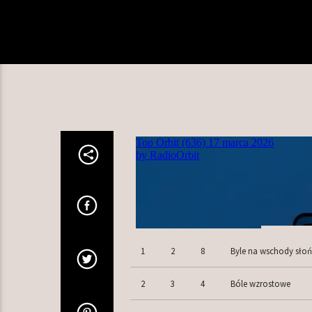
1
2
8
Byle na wschody słoń
2
3
4
Bóle wzrostowe