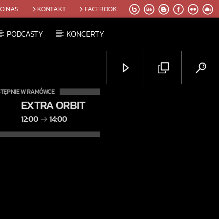
O NAS
KONTAKT
FACEBOOK
PODCASTY
KONCERTY
TĘPNIE W RAMÓWCE
EXTRA ORBIT
12:00
14:00
Radio Orbit