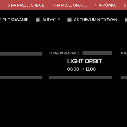
T
NA NASZEJ ORBICIE
NA MOJEJ ORBICIE
RAMÓWKA
T GŁOSOWANIE
AUDYCJE
ARCHIWUM NOTOWAŃ
TERAZ W RAMÓWCE
NAS
LIGHT ORBIT
06:00
12:00