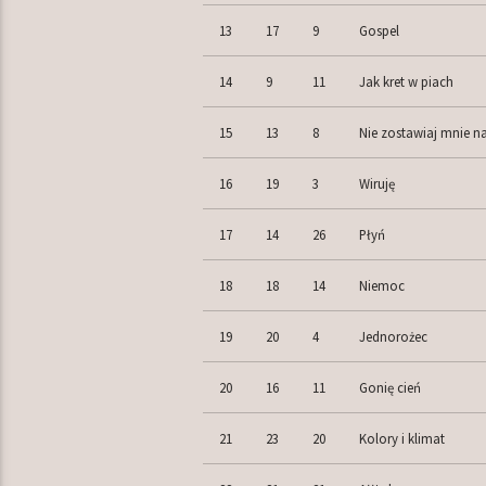
13
17
9
Gospel
14
9
11
Jak kret w piach
15
13
8
Nie zostawiaj mnie na
16
19
3
Wiruję
17
14
26
Płyń
18
18
14
Niemoc
19
20
4
Jednorożec
20
16
11
Gonię cień
21
23
20
Kolory i klimat