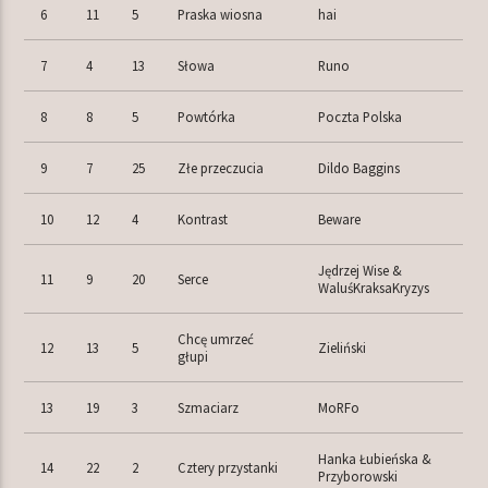
6
11
5
Praska wiosna
hai
7
4
13
Słowa
Runo
8
8
5
Powtórka
Poczta Polska
9
7
25
Złe przeczucia
Dildo Baggins
10
12
4
Kontrast
Beware
Jędrzej Wise &
11
9
20
Serce
WaluśKraksaKryzys
Chcę umrzeć
12
13
5
Zieliński
głupi
13
19
3
Szmaciarz
MoRFo
Hanka Łubieńska &
14
22
2
Cztery przystanki
Przyborowski