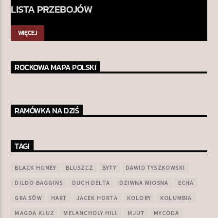
LISTA PRZEBOJÓW
WIĘCEJ
ROCKOWA MAPA POLSKI
RAMÓWKA NA DZIŚ
TAGI
BLACK HONEY
BLUSZCZ
BYTY
DAWID TYSZKOWSKI
DILDO BAGGINS
DUCH DELTA
DZIWNA WIOSNA
ECHA
GRA SÓW
HART
JACEK HORTA
KOLORY
KOLUMBIA
MAGDA KLUZ
MELANCHOLY HILL
MJUT
MYCODA