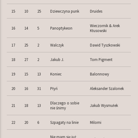
15
10
25
Dziewczyna punk
Druides
Wieczornik & Arek
16
14
5
Panoptykeon
Kłusowski
17
25
2
Walczyk
Dawid Tyszkowski
18
27
2
Jakub J.
Tom Pigment
19
15
13
Koniec
Balonnowy
20
16
31
Płyń
Aleksander Szalonek
Dlaczego o sobie
21
18
13
Jakub Wysmułek
nie śnimy
22
20
6
Szpagaty na linie
Milomi
Nie mam się już