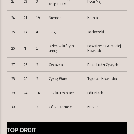
23
23
3
Pola Maj
czego bać
24
21
19
Niemoc
Kathia
25
17
4
Flagi
Jackowski
Dzień w którym
Paszkiewicz & Maciej
26
N
1
umrę
Kowalski
27
26
2
Gwiazda
Baza Ludzi Żywych
28
28
2
Życzę Wam
Typowa Kowalska
29
24
16
Jak kret w piach
Edit Piach
30
P
2
Córka komety
Kurkus
TOP ORBIT