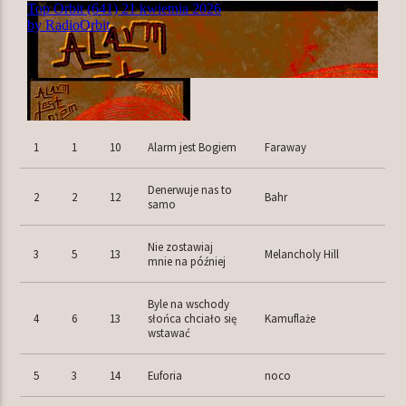
TERAZ W RAMÓWCE
INDIE ORBIT
22:00
24:00
1
1
10
Alarm jest Bogiem
Faraway
Denerwuje nas to
2
2
12
Bahr
samo
Radio Orbit
Nie zostawiaj
3
5
13
Melancholy Hill
mnie na później
Byle na wschody
4
6
13
słońca chciało się
Kamuflaże
wstawać
5
3
14
Euforia
noco