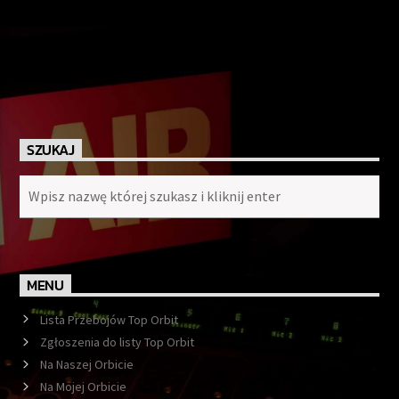
SZUKAJ
MENU
Lista Przebojów Top Orbit
Zgłoszenia do listy Top Orbit
Na Naszej Orbicie
Na Mojej Orbicie