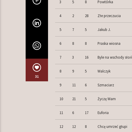
3
5
8
Powtórka
4
2
28
Złe przeczucia
5
7
5
Jakub J.
6
8
8
Praska wiosna
7
3
16
Byle na wschody słoń
8
9
5
Walczyk
31
9
11
6
Szmaciarz
10
21
5
Życzę Wam
11
6
17
Euforia
12
12
8
Chcę umrzeć głupi