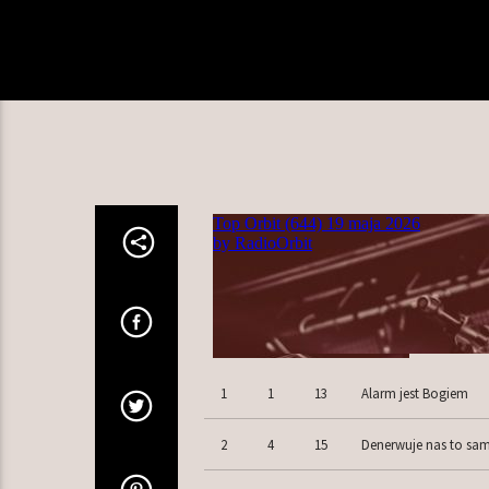
1
1
13
Alarm jest Bogiem
2
4
15
Denerwuje nas to sa