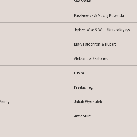
Sad Smiles
Paszkiewicz & Maciej Kowalski
Jędrzej Wise & WaluśKraksaKryzys
Biały Falochron & Hubert
Aleksander Szalonek
Lustra
Przebiśniegi
 śnimy
Jakub Wysmułek
Antidotum