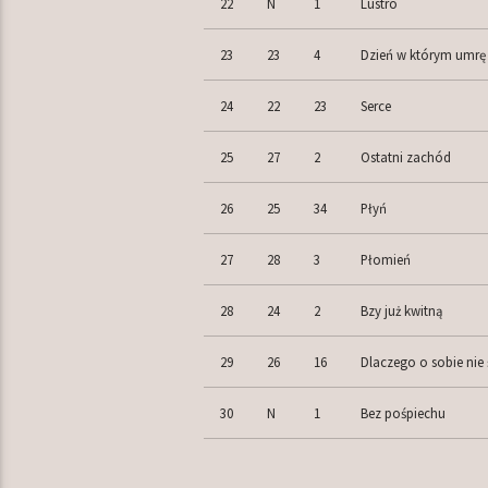
22
N
1
Lustro
23
23
4
Dzień w którym umrę
24
22
23
Serce
25
27
2
Ostatni zachód
26
25
34
Płyń
27
28
3
Płomień
28
24
2
Bzy już kwitną
29
26
16
Dlaczego o sobie nie
30
N
1
Bez pośpiechu