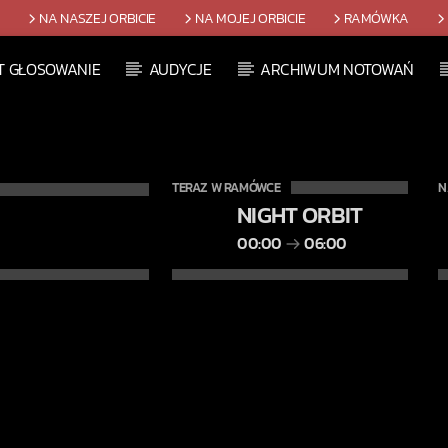
T
NA NASZEJ ORBICIE
NA MOJEJ ORBICIE
RAMÓWKA
T GŁOSOWANIE
AUDYCJE
ARCHIWUM NOTOWAŃ
TERAZ W RAMÓWCE
N
NIGHT ORBIT
00:00
06:00