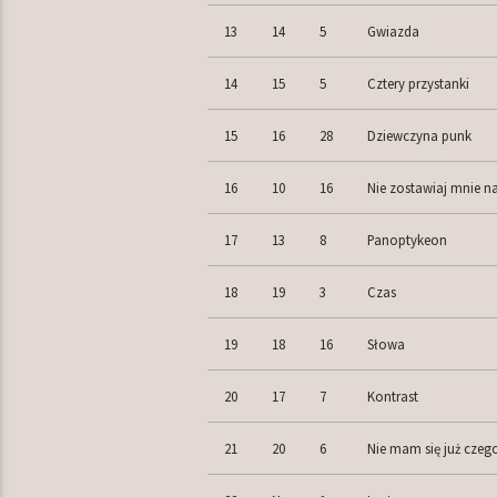
13
14
5
Gwiazda
14
15
5
Cztery przystanki
15
16
28
Dziewczyna punk
16
10
16
Nie zostawiaj mnie na
17
13
8
Panoptykeon
18
19
3
Czas
19
18
16
Słowa
20
17
7
Kontrast
21
20
6
Nie mam się już czeg