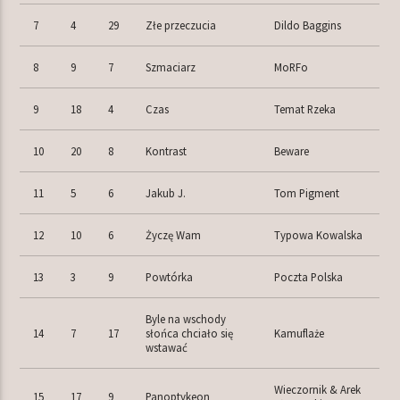
7
4
29
Złe przeczucia
Dildo Baggins
8
9
7
Szmaciarz
MoRFo
9
18
4
Czas
Temat Rzeka
10
20
8
Kontrast
Beware
11
5
6
Jakub J.
Tom Pigment
12
10
6
Życzę Wam
Typowa Kowalska
13
3
9
Powtórka
Poczta Polska
Byle na wschody
14
7
17
słońca chciało się
Kamuflaże
wstawać
Wieczornik & Arek
15
17
9
Panoptykeon