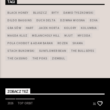
TAGI
BLACK HONEY
BLUSZCZ
BYTY
DAWID TYSZKOWSKI
DILDO BAGGINS
DUCH DELTA
DZIWNA WIOSNA
ECHA
GRA SÓW
HART
JACEK HORTA
KOLORY
KOLUMBIA
MAGDA KLUZ
MELANCHOLY HILL
MJUT
MYCODA
POLA CHOBOT & ADAM BARAN
ROZEN
SHAMA
STACH BUKOWSKI
SUNFLOWER BEAN
THE BULLSEYES
THE CASSINO
THE POKS
ZIEMBUL
ZOBACZ TEŻ
2026
TOP ORBIT
31