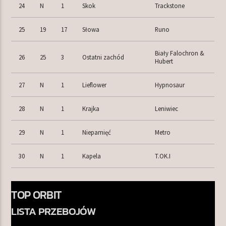
24
N
1
Skok
Trackstone
25
19
17
Słowa
Runo
Biały Falochron &
26
25
3
Ostatni zachód
Hubert
27
N
1
Lieflower
Hypnosaur
28
N
1
Krajka
Leniwiec
29
N
1
Niepamięć
Metro
30
N
1
Kapela
T.OK.I
TOP ORBIT
LISTA PRZEBOJÓW