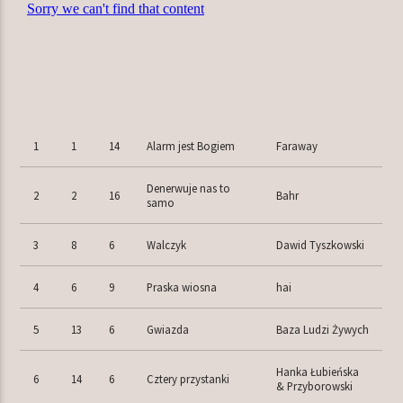
TERAZ W RAMÓWCE
INDIE ORBIT WEEKEND
16:00
18:00
1
1
14
Alarm jest Bogiem
Faraway
NASTĘPNIE W RAMÓWCE
Denerwuje nas to
EXTRA ORBIT WEEKEND
2
2
16
Bahr
samo
18:00
20:00
3
8
6
Walczyk
Dawid Tyszkowski
4
6
9
Praska wiosna
hai
5
13
6
Gwiazda
Baza Ludzi Żywych
Radio Orbit
Hanka Łubieńska
6
14
6
Cztery przystanki
& Przyborowski