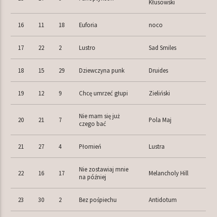
Kłusowski
16
11
18
Euforia
noco
17
22
2
Lustro
Sad Smiles
18
15
29
Dziewczyna punk
Druides
19
12
9
Chcę umrzeć głupi
Zieliński
Nie mam się już
20
21
7
Pola Maj
czego bać
21
27
4
Płomień
Lustra
Nie zostawiaj mnie
22
16
17
Melancholy Hill
na później
23
30
2
Bez pośpiechu
Antidotum