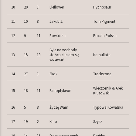
10
20
3
Lieflower
Hypnosaur
11
10
8
Jakub J.
Tom Pigment
12
9
11
Powtórka
Poczta Polska
Byle na wschody
13
15
19
słońca chciało się
Kamuflaże
wstawać
14
27
3
Skok
Trackstone
Wieczornik & Arek
15
18
11
Panoptykeon
Kłusowski
16
5
8
Życzę Wam
Typowa Kowalska
17
19
2
Kino
Szysz
18
14
31
Dziewczyna punk
Druides