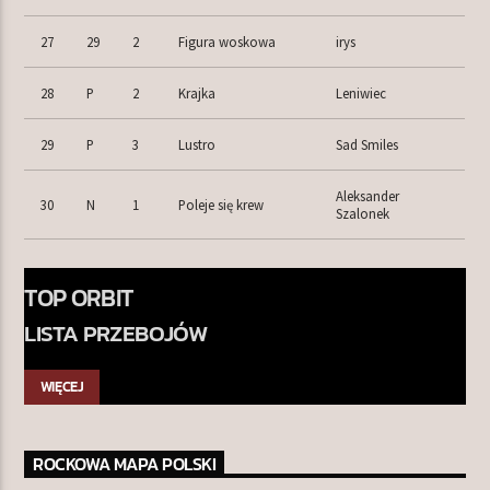
27
29
2
Figura woskowa
irys
28
P
2
Krajka
Leniwiec
29
P
3
Lustro
Sad Smiles
Aleksander
30
N
1
Poleje się krew
Szalonek
TOP ORBIT
LISTA PRZEBOJÓW
WIĘCEJ
ROCKOWA MAPA POLSKI