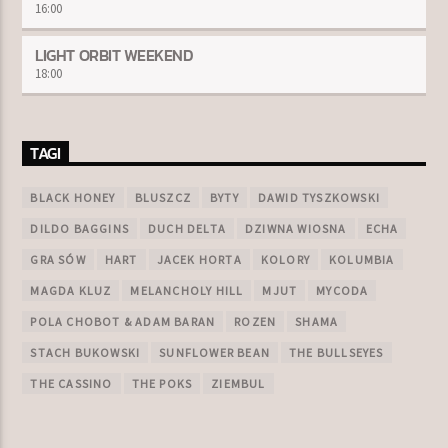
16:00
LIGHT ORBIT WEEKEND
18:00
TAGI
BLACK HONEY
BLUSZCZ
BYTY
DAWID TYSZKOWSKI
DILDO BAGGINS
DUCH DELTA
DZIWNA WIOSNA
ECHA
GRA SÓW
HART
JACEK HORTA
KOLORY
KOLUMBIA
MAGDA KLUZ
MELANCHOLY HILL
MJUT
MYCODA
POLA CHOBOT & ADAM BARAN
ROZEN
SHAMA
STACH BUKOWSKI
SUNFLOWER BEAN
THE BULLSEYES
THE CASSINO
THE POKS
ZIEMBUL