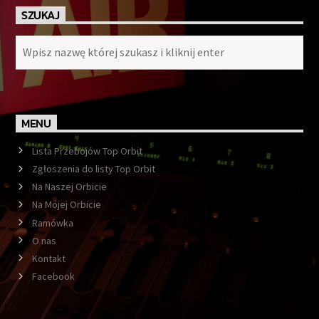
SZUKAJ
MENU
Lista Przebojów Top Orbit
Zgłoszenia do listy Top Orbit
Na Naszej Orbicie
Na Mojej Orbicie
Ramówka
O nas
Kontakt
Facebook