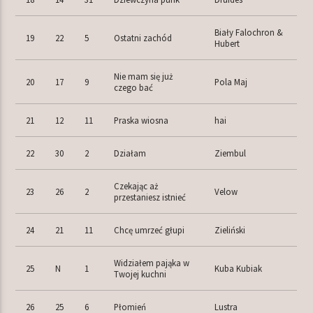
Biały Falochron &
19
22
5
Ostatni zachód
Hubert
Nie mam się już
20
17
9
Pola Maj
czego bać
21
12
11
Praska wiosna
hai
22
30
2
Działam
Ziembul
Czekając aż
23
26
2
Velow
przestaniesz istnieć
24
21
11
Chcę umrzeć głupi
Zieliński
Widziałem pająka w
25
N
1
Kuba Kubiak
Twojej kuchni
26
25
6
Płomień
Lustra