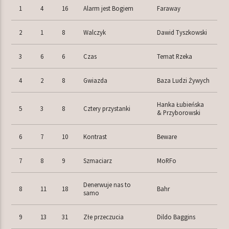
1
4
16
Alarm jest Bogiem
Faraway
2
1
8
Walczyk
Dawid Tyszkowski
TERAZ W RAMÓWCE
NIGHT ORBIT
3
6
6
Czas
Temat Rzeka
00:00
06:00
4
2
8
Gwiazda
Baza Ludzi Żywych
NASTĘPNIE W RAMÓWCE
Hanka Łubieńska
LIGHT ORBIT WEEKEND
5
3
8
Cztery przystanki
& Przyborowski
06:00
08:00
6
7
10
Kontrast
Beware
7
8
9
Szmaciarz
MoRFo
Denerwuje nas to
8
11
18
Bahr
Radio Orbit
samo
9
13
31
Złe przeczucia
Dildo Baggins