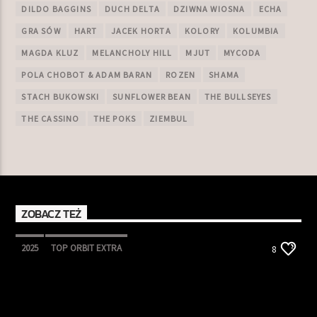
DILDO BAGGINS
DUCH DELTA
DZIWNA WIOSNA
ECHA
GRA SÓW
HART
JACEK HORTA
KOLORY
KOLUMBIA
MAGDA KLUZ
MELANCHOLY HILL
MJUT
MYCODA
POLA CHOBOT & ADAM BARAN
ROZEN
SHAMA
STACH BUKOWSKI
SUNFLOWER BEAN
THE BULLSEYES
THE CASSINO
THE POKS
ZIEMBUL
ZOBACZ TEŻ
2025
TOP ORBIT EXTRA
8