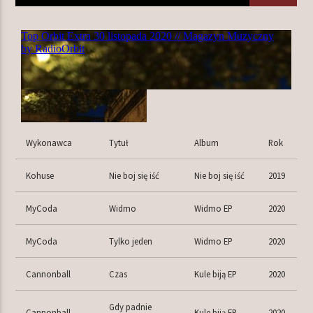
TERAZ W RAMÓWCE
CENTRUM WYNALAZKÓW
20:00
22:00
NASTĘPNIE W RAMÓWCE
Wykonawca
Tytuł
Album
Rok
NA MOJEJ ORBICIE
22:00
24:00
Kohuse
Nie boj się iść
Nie boj się iść
2019
MyCoda
Widmo
Widmo EP
2020
MyCoda
Tylko jeden
Widmo EP
2020
Radio Orbit
Cannonball
Czas
Kule biją EP
2020
Gdy padnie
Cannonball
Kule biją EP
2020