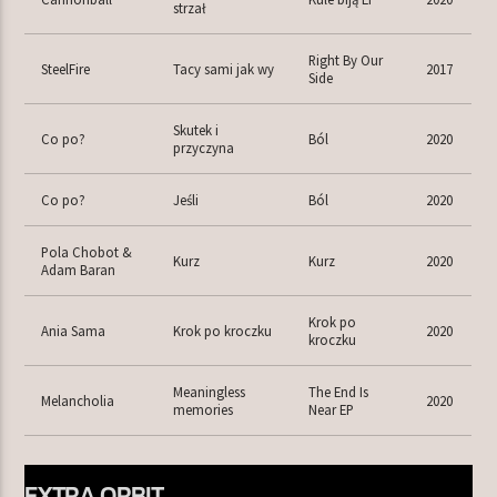
strzał
Right By Our
SteelFire
Tacy sami jak wy
2017
Side
Skutek i
Co po?
Ból
2020
przyczyna
Co po?
Jeśli
Ból
2020
Pola Chobot &
Kurz
Kurz
2020
Adam Baran
Krok po
Ania Sama
Krok po kroczku
2020
kroczku
Meaningless
The End Is
Melancholia
2020
memories
Near EP
EXTRA ORBIT