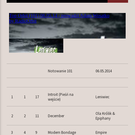
TERAZ W RAMÓWCE
INDIE ORBIT
12:00
14:00
NASTĘPNIE W RAMÓWCE
EXTRA ORBIT
Notowanie 101
06.05.2014
14:00
16:00
Introit (Pieśń na
1
1
17
Leniwiec
wejście)
Radio Orbit
Ola Królik &
2
2
11
December
Epiphany
3
4
9
Modern Bondage
Empire