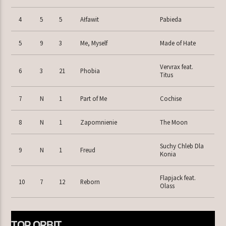
4
5
5
Ałfawit
Pabieda
5
9
3
Me, Myself
Made of Hate
Vervrax feat.
6
3
21
Phobia
Titus
7
N
1
Part of Me
Cochise
8
N
1
Zapomnienie
The Moon
Suchy Chleb Dla
9
N
1
Freud
Konia
Flapjack feat.
10
7
12
Reborn
Olass
TOP ORBIT