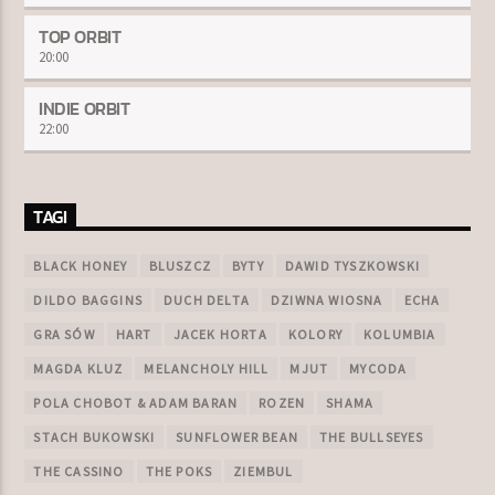
TOP ORBIT
20:00
INDIE ORBIT
22:00
TAGI
BLACK HONEY
BLUSZCZ
BYTY
DAWID TYSZKOWSKI
DILDO BAGGINS
DUCH DELTA
DZIWNA WIOSNA
ECHA
GRA SÓW
HART
JACEK HORTA
KOLORY
KOLUMBIA
MAGDA KLUZ
MELANCHOLY HILL
MJUT
MYCODA
POLA CHOBOT & ADAM BARAN
ROZEN
SHAMA
STACH BUKOWSKI
SUNFLOWER BEAN
THE BULLSEYES
THE CASSINO
THE POKS
ZIEMBUL