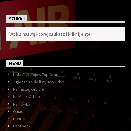
SZUKAJ
MENU
Lista Przebojów Top Orbit
Zgłoszenia do listy Top Orbit
Na Naszej Orbicie
Na Mojej Orbicie
Ramówka
O nas
Kontakt
Facebook