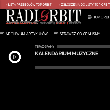
LISTA PRZEBOJÓW TOP ORBIT
ZGŁOSZENIA DO LISTY TOP ORBI
TOP ORBI
ARCHIWUM ARTYKUŁÓW
SPRAWDŹ CO GRALIŚMY
TERAZ GRAMY
CIAŁO ELEKTRYCZNE
MICHAŁ KISIELEWSKI