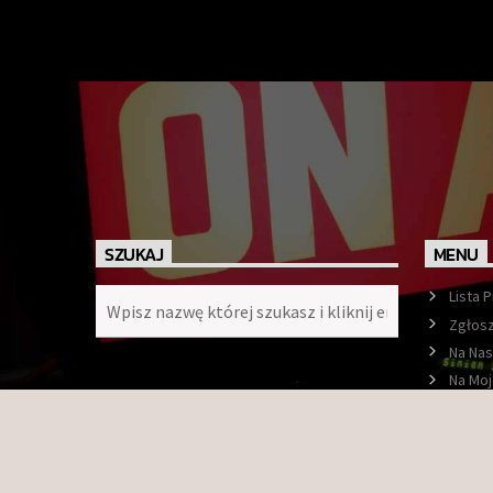
SZUKAJ
MENU
Lista 
Zgłosz
Na Nas
Na Moj
Ramó
O nas
Konta
Faceb