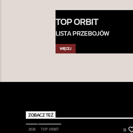
TOP ORBIT
LISTA PRZEBOJÓW
WIĘCEJ
ZOBACZ TEŻ
2026
TOP ORBIT
31