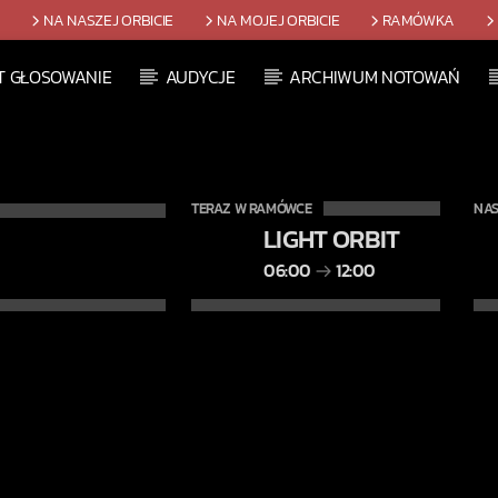
T
NA NASZEJ ORBICIE
NA MOJEJ ORBICIE
RAMÓWKA
T GŁOSOWANIE
AUDYCJE
ARCHIWUM NOTOWAŃ
TERAZ W RAMÓWCE
NAS
LIGHT ORBIT
06:00
12:00