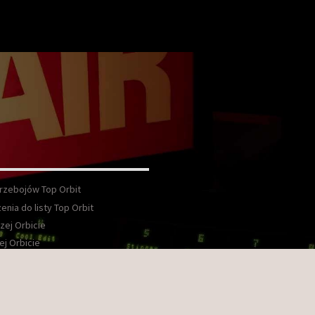
Przebojów Top Orbit
enia do listy Top Orbit
zej Orbicie
ej Orbicie
wka
kt
ook