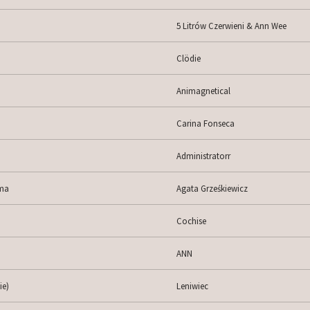
5 Litrów Czerwieni & Ann Wee
Clödie
Animagnetical
Carina Fonseca
Administratorr
 ma
Agata Grześkiewicz
Cochise
ANN
ie)
Leniwiec