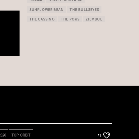
SUNFLOWER BEAN
THE BULLSEYES
THE CASSINO
THE POKS
ZIEMBUL
2026
TOP ORBIT
31