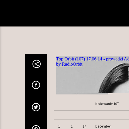
Notowanie 107
1
1
17
December