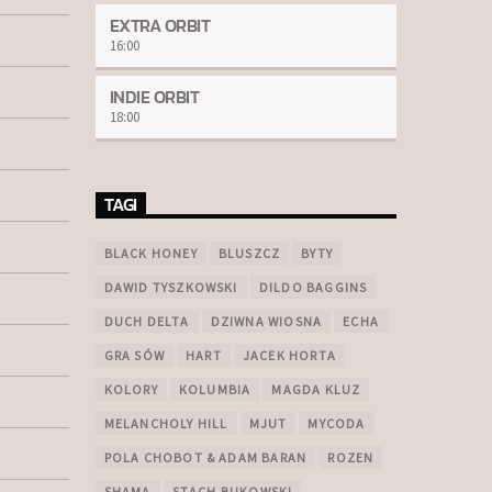
EXTRA ORBIT
16:00
INDIE ORBIT
18:00
TAGI
BLACK HONEY
BLUSZCZ
BYTY
DAWID TYSZKOWSKI
DILDO BAGGINS
DUCH DELTA
DZIWNA WIOSNA
ECHA
GRA SÓW
HART
JACEK HORTA
KOLORY
KOLUMBIA
MAGDA KLUZ
MELANCHOLY HILL
MJUT
MYCODA
POLA CHOBOT & ADAM BARAN
ROZEN
SHAMA
STACH BUKOWSKI