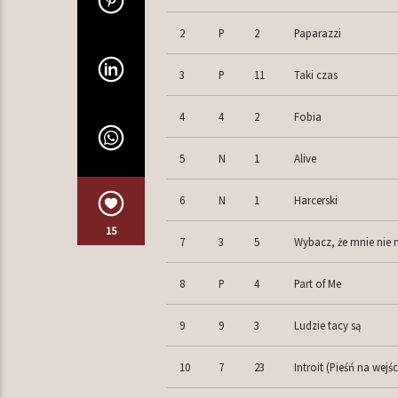
2
P
2
Paparazzi
3
P
11
Taki czas
4
4
2
Fobia
5
N
1
Alive
6
N
1
Harcerski
15
7
3
5
Wybacz, że mnie nie
8
P
4
Part of Me
9
9
3
Ludzie tacy są
10
7
23
Introit (Pieśń na wejśc