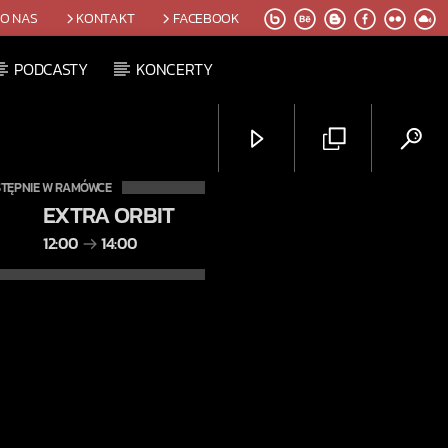
O NAS
KONTAKT
FACEBOOK
PODCASTY
KONCERTY
TĘPNIE W RAMÓWCE
EXTRA ORBIT
12:00
14:00
Radio Orbit