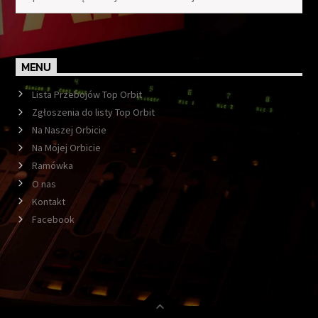
MENU
Lista Przebojów Top Orbit
Zgłoszenia do listy Top Orbit
Na Naszej Orbicie
Na Mojej Orbicie
Ramówka
O nas
Kontakt
Facebook