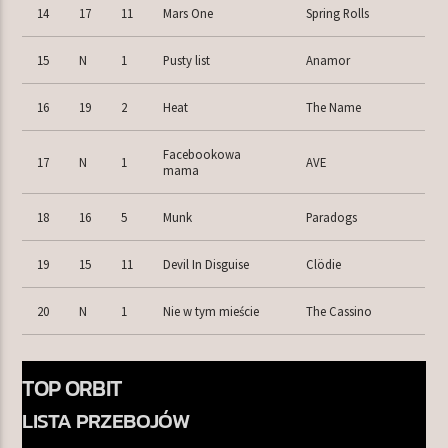
14
17
11
Mars One
Spring Rolls
15
N
1
Pusty list
Anamor
16
19
2
Heat
The Name
Facebookowa
17
N
1
AVE
mama
18
16
5
Munk
Paradogs
19
15
11
Devil In Disguise
Clödie
20
N
1
Nie w tym mieście
The Cassino
TOP ORBIT
LISTA PRZEBOJÓW