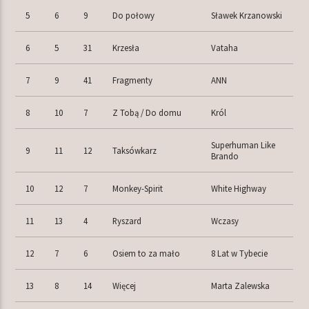
5
6
9
Do połowy
Sławek Krzanowski
6
5
31
Krzesła
Vataha
7
9
41
Fragmenty
ANN
8
10
7
Z Tobą / Do domu
Król
Superhuman Like
9
11
12
Taksówkarz
Brando
10
12
7
Monkey-Spirit
White Highway
11
13
4
Ryszard
Wczasy
12
7
6
Osiem to za mało
8 Lat w Tybecie
13
8
14
Więcej
Marta Zalewska