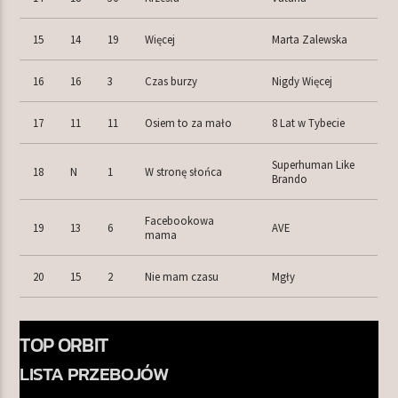
15
14
19
Więcej
Marta Zalewska
16
16
3
Czas burzy
Nigdy Więcej
17
11
11
Osiem to za mało
8 Lat w Tybecie
Superhuman Like
18
N
1
W stronę słońca
Brando
Facebookowa
19
13
6
AVE
mama
20
15
2
Nie mam czasu
Mgły
TOP ORBIT
LISTA PRZEBOJÓW