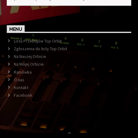
MENU
Lista Przebojów Top Orbit
Zgłoszenia do listy Top Orbit
Na Naszej Orbicie
Na Mojej Orbicie
Ramówka
O nas
Kontakt
Facebook