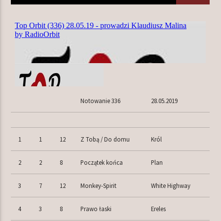
TERAZ W RAMÓWCE
INDIE ORBIT
14:00
16:00
NASTĘPNIE W RAMÓWCE
Notowanie 336
28.05.2019
EXTRA ORBIT
16:00
18:00
1
1
12
Z Tobą / Do domu
Król
2
2
8
Początek końca
Plan
Radio Orbit
3
7
12
Monkey-Spirit
White Highway
4
3
8
Prawo łaski
Ereles