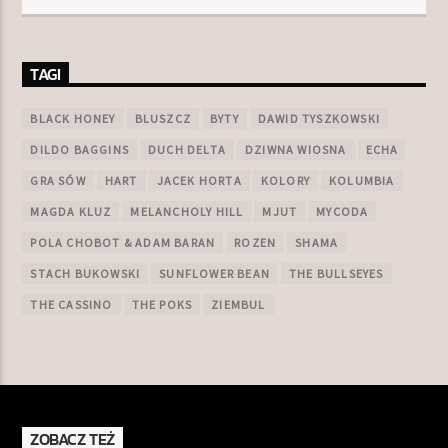
TAGI
BLACK HONEY
BLUSZCZ
BYTY
DAWID TYSZKOWSKI
DILDO BAGGINS
DUCH DELTA
DZIWNA WIOSNA
ECHA
GRA SÓW
HART
JACEK HORTA
KOLORY
KOLUMBIA
MAGDA KLUZ
MELANCHOLY HILL
MJUT
MYCODA
POLA CHOBOT & ADAM BARAN
ROZEN
SHAMA
STACH BUKOWSKI
SUNFLOWER BEAN
THE BULLSEYES
THE CASSINO
THE POKS
ZIEMBUL
ZOBACZ TEŻ