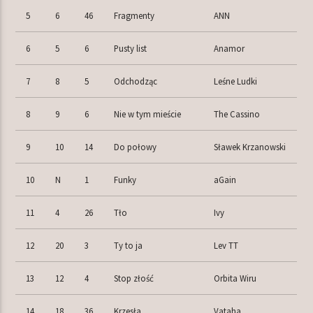
5
6
46
Fragmenty
ANN
6
5
6
Pusty list
Anamor
7
8
5
Odchodząc
Leśne Ludki
8
9
6
Nie w tym mieście
The Cassino
9
10
14
Do połowy
Sławek Krzanowski
10
N
1
Funky
aGain
11
4
26
Tło
Ivy
12
20
3
Ty to ja
Lev TT
13
12
4
Stop złość
Orbita Wiru
14
18
36
Krzesła
Vataha