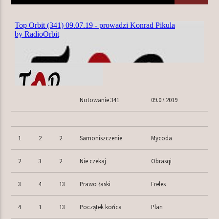
TERAZ W RAMÓWCE
EXTRA ORBIT
12:00
14:00
NASTĘPNIE W RAMÓWCE
Notowanie 341
09.07.2019
INDIE ORBIT
14:00
16:00
1
2
2
Samoniszczenie
Mycoda
2
3
2
Nie czekaj
Obrasqi
Radio Orbit
3
4
13
Prawo łaski
Ereles
4
1
13
Początek końca
Plan