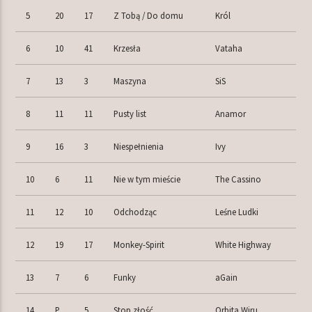
5
20
17
Z Tobą / Do domu
Król
6
10
41
Krzesła
Vataha
7
13
3
Maszyna
SiS
8
11
11
Pusty list
Anamor
9
16
3
Niespełnienia
Ivy
10
6
11
Nie w tym mieście
The Cassino
11
12
10
Odchodząc
Leśne Ludki
12
19
17
Monkey-Spirit
White Highway
13
7
6
Funky
aGain
14
P
5
Stop złość
Orbita Wiru