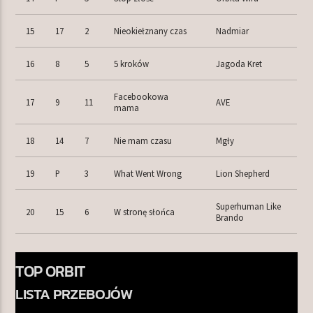
15
17
2
Nieokiełznany czas
Nadmiar
16
8
5
5 kroków
Jagoda Kret
Facebookowa
17
9
11
AVE
mama
18
14
7
Nie mam czasu
Mgły
19
P
3
What Went Wrong
Lion Shepherd
Superhuman Like
20
15
6
W stronę słońca
Brando
TOP ORBIT
LISTA PRZEBOJÓW