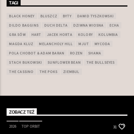
TAGI
BLACK HONEY
BLUSZCZ
BYTY
DAWID TYSZKOWSKI
DILDO BAGGINS
DUCH DELTA
DZIWNA WIOSNA
ECHA
GRA SÓW
HART
JACEK HORTA
KOLORY
KOLUMBIA
MAGDA KLUZ
MELANCHOLY HILL
MJUT
MYCODA
POLA CHOBOT & ADAM BARAN
ROZEN
SHAMA
STACH BUKOWSKI
SUNFLOWER BEAN
THE BULLSEYES
THE CASSINO
THE POKS
ZIEMBUL
ZOBACZ TEŻ
2026
TOP ORBIT
31