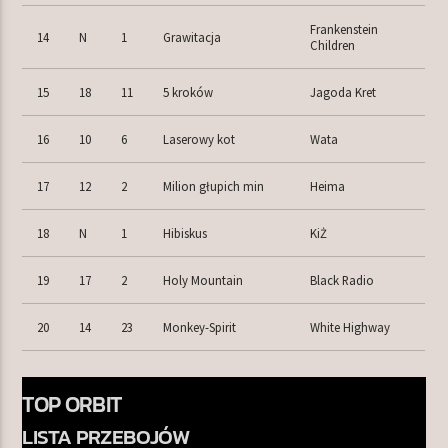
Frankenstein
14
N
1
Grawitacja
Children
15
18
11
5 kroków
Jagoda Kret
16
10
6
Laserowy kot
Wata
17
12
2
Milion głupich min
Heima
18
N
1
Hibiskus
KiŻ
19
17
2
Holy Mountain
Black Radio
20
14
23
Monkey-Spirit
White Highway
TOP ORBIT
LISTA PRZEBOJÓW