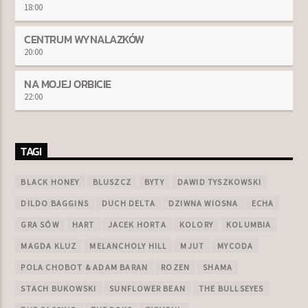
18:00
CENTRUM WYNALAZKÓW
20:00
NA MOJEJ ORBICIE
22:00
TAGI
BLACK HONEY
BLUSZCZ
BYTY
DAWID TYSZKOWSKI
DILDO BAGGINS
DUCH DELTA
DZIWNA WIOSNA
ECHA
GRA SÓW
HART
JACEK HORTA
KOLORY
KOLUMBIA
MAGDA KLUZ
MELANCHOLY HILL
MJUT
MYCODA
POLA CHOBOT & ADAM BARAN
ROZEN
SHAMA
STACH BUKOWSKI
SUNFLOWER BEAN
THE BULLSEYES