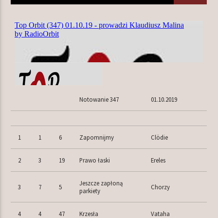
TERAZ W RAMÓWCE
LIGHT ORBIT
06:00
12:00
NASTĘPNIE W RAMÓWCE
Notowanie 347
01.10.2019
EXTRA ORBIT
12:00
14:00
1
1
6
Zapomnijmy
Clödie
2
3
19
Prawo łaski
Ereles
Radio Orbit
Jeszcze zapłoną
3
7
5
Chorzy
parkiety
4
4
47
Krzesła
Vataha