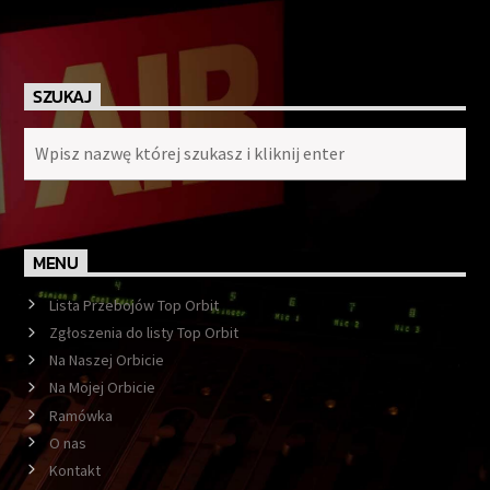
SZUKAJ
MENU
Lista Przebojów Top Orbit
Zgłoszenia do listy Top Orbit
Na Naszej Orbicie
Na Mojej Orbicie
Ramówka
O nas
Kontakt