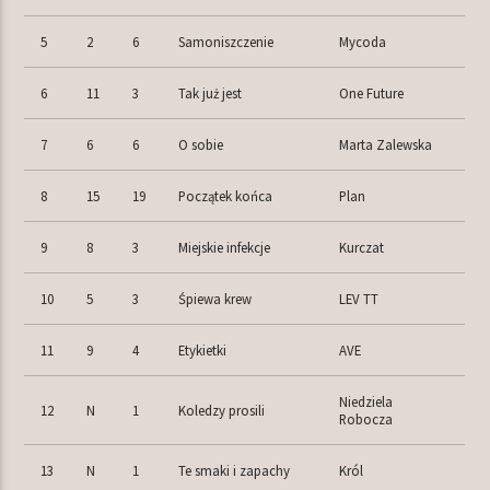
5
2
6
Samoniszczenie
Mycoda
6
11
3
Tak już jest
One Future
7
6
6
O sobie
Marta Zalewska
8
15
19
Początek końca
Plan
9
8
3
Miejskie infekcje
Kurczat
10
5
3
Śpiewa krew
LEV TT
11
9
4
Etykietki
AVE
Niedziela
12
N
1
Koledzy prosili
Robocza
13
N
1
Te smaki i zapachy
Król