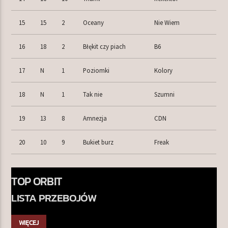
15
15
2
Oceany
Nie Wiem
16
18
2
Błękit czy piach
B6
17
N
1
Poziomki
Kolory
18
N
1
Tak nie
Szumni
19
13
8
Amnezja
CDN
20
10
9
Bukiet burz
Freak
TOP ORBIT
LISTA PRZEBOJÓW
WIĘCEJ