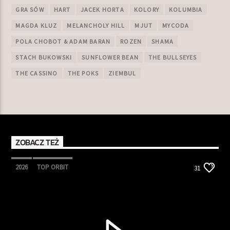
GRA SÓW
HART
JACEK HORTA
KOLORY
KOLUMBIA
MAGDA KLUZ
MELANCHOLY HILL
MJUT
MYCODA
POLA CHOBOT & ADAM BARAN
ROZEN
SHAMA
STACH BUKOWSKI
SUNFLOWER BEAN
THE BULLSEYES
THE CASSINO
THE POKS
ZIEMBUL
ZOBACZ TEŻ
2026
TOP ORBIT
31