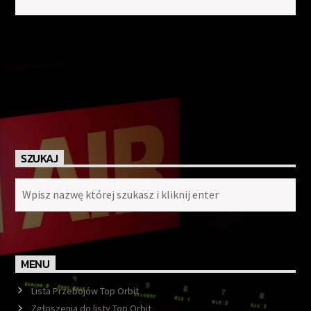
SZUKAJ
MENU
Lista Przebojów Top Orbit
Zgłoszenia do listy Top Orbit