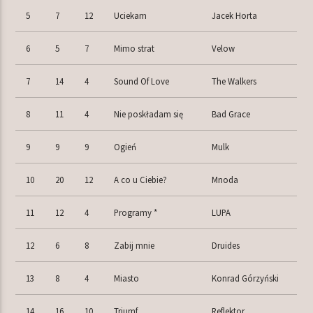
5
7
12
Uciekam
Jacek Horta
6
5
7
Mimo strat
Velow
7
14
4
Sound Of Love
The Walkers
8
11
4
Nie poskładam się
Bad Grace
9
9
9
Ogień
Mulk
10
20
12
A co u Ciebie?
Mnoda
11
12
4
Programy *
LUPA
12
6
8
Zabij mnie
Druides
13
8
4
Miasto
Konrad Górzyński
14
16
10
Triumf
Reflektor