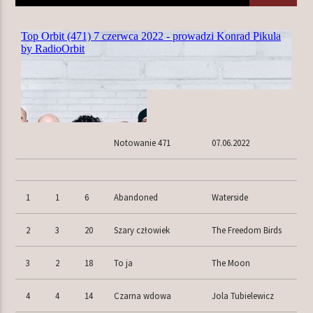
TERAZ W RAMÓWCE
LIGHT ORBIT WEEKEND
18:00
20:00
NASTĘPNIE W RAMÓWCE
Notowanie 471
07.06.2022
Z ARCHIWUM RADIA ORBIT
20:00
22:00
1
1
6
Abandoned
Waterside
2
3
20
Szary człowiek
The Freedom Birds
Radio Orbit
3
2
18
To ja
The Moon
4
4
14
Czarna wdowa
Jola Tubielewicz