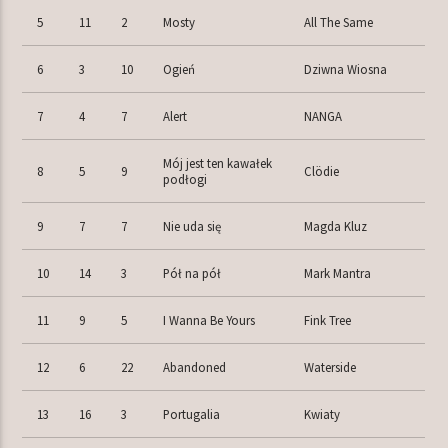
5
11
2
Mosty
All The Same
6
3
10
Ogień
Dziwna Wiosna
7
4
7
Alert
NANGA
Mój jest ten kawałek
8
5
9
Clödie
podłogi
9
7
7
Nie uda się
Magda Kluz
10
14
3
Pół na pół
Mark Mantra
11
9
5
I Wanna Be Yours
Fink Tree
12
6
22
Abandoned
Waterside
13
16
3
Portugalia
Kwiaty