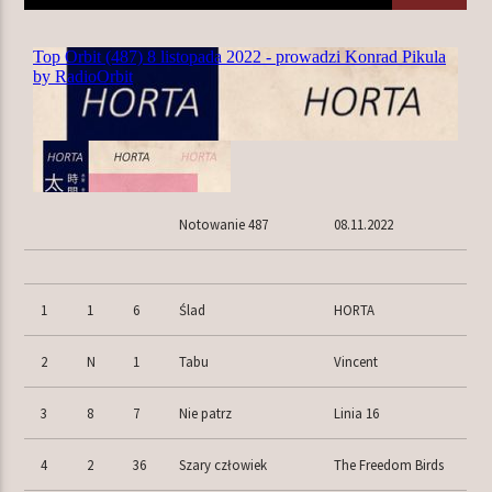
TERAZ W RAMÓWCE
LIGHT ORBIT
06:00
12:00
NASTĘPNIE W RAMÓWCE
Notowanie 487
08.11.2022
INDIE ORBIT
12:00
14:00
1
1
6
Ślad
HORTA
2
N
1
Tabu
Vincent
Radio Orbit
3
8
7
Nie patrz
Linia 16
4
2
36
Szary człowiek
The Freedom Birds