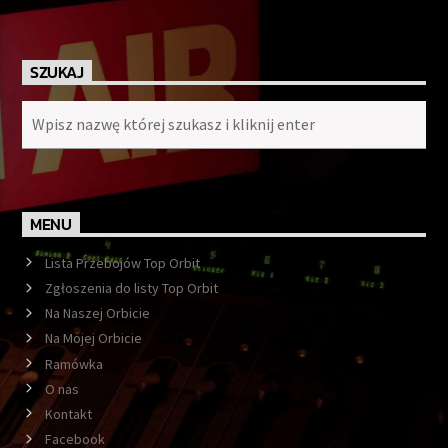
SZUKAJ
MENU
Lista Przebojów Top Orbit
Zgłoszenia do listy Top Orbit
Na Naszej Orbicie
Na Mojej Orbicie
Ramówka
O nas
Kontakt
Facebook