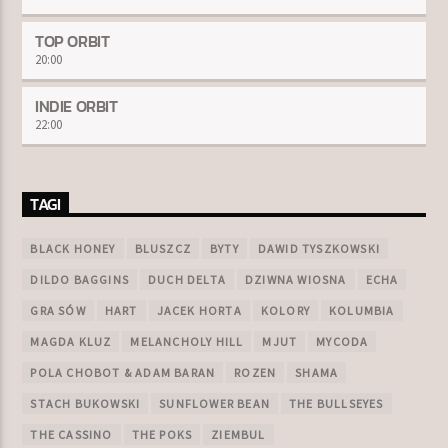
TOP ORBIT
20:00
INDIE ORBIT
22:00
TAGI
BLACK HONEY
BLUSZCZ
BYTY
DAWID TYSZKOWSKI
DILDO BAGGINS
DUCH DELTA
DZIWNA WIOSNA
ECHA
GRA SÓW
HART
JACEK HORTA
KOLORY
KOLUMBIA
MAGDA KLUZ
MELANCHOLY HILL
MJUT
MYCODA
POLA CHOBOT & ADAM BARAN
ROZEN
SHAMA
STACH BUKOWSKI
SUNFLOWER BEAN
THE BULLSEYES
THE CASSINO
THE POKS
ZIEMBUL