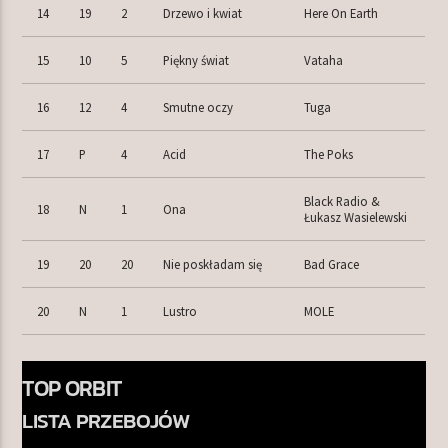
14
19
2
Drzewo i kwiat
Here On Earth
15
10
5
Piękny świat
Vataha
16
12
4
Smutne oczy
Tuga
17
P
4
Acid
The Poks
Black Radio &
18
N
1
Ona
Łukasz Wasielewski
19
20
20
Nie poskładam się
Bad Grace
20
N
1
Lustro
MOLE
TOP ORBIT
LISTA PRZEBOJÓW