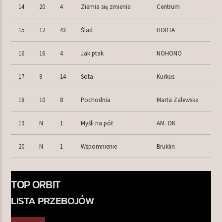
14
20
4
Ziemia się zmienia
Centrum
15
12
43
Ślad
HORTA
16
16
4
Jak ptak
NOHONO
17
9
14
Sota
Kurkus
18
10
8
Pochodnia
Marta Zalewska
19
N
1
Myśli na pół
AM. OK
20
N
1
Wspomnienie
Bruklin
TOP ORBIT
LISTA PRZEBOJÓW