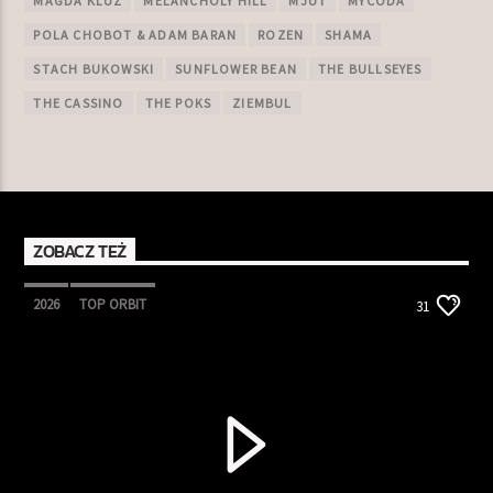
MAGDA KLUZ
MELANCHOLY HILL
MJUT
MYCODA
POLA CHOBOT & ADAM BARAN
ROZEN
SHAMA
STACH BUKOWSKI
SUNFLOWER BEAN
THE BULLSEYES
THE CASSINO
THE POKS
ZIEMBUL
ZOBACZ TEŻ
2026
TOP ORBIT
31