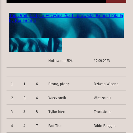
TERAZ W RAMÓWCE
CENTRUM WYNALAZKÓW
20:00
22:00
NASTĘPNIE W RAMÓWCE
Notowanie 524
12.09.2023
NA MOJEJ ORBICIE
22:00
24:00
1
1
6
Płonę, płonę
Dziwna Wiosna
2
8
4
Wieczornik
Wieczornik
Radio Orbit
3
3
5
Tylko biec
Trackstone
4
4
7
Pad Thai
Dildo Baggins