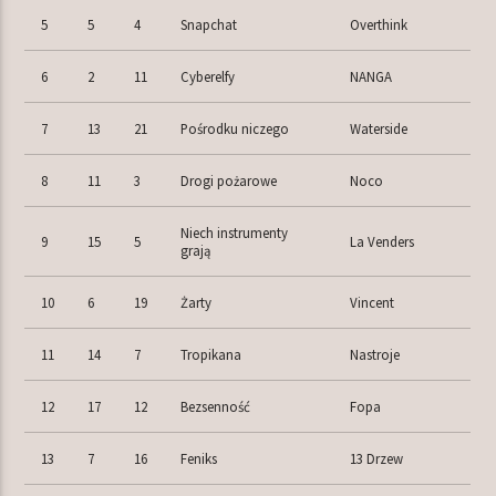
5
5
4
Snapchat
Overthink
6
2
11
Cyberelfy
NANGA
7
13
21
Pośrodku niczego
Waterside
8
11
3
Drogi pożarowe
Noco
Niech instrumenty
9
15
5
La Venders
grają
10
6
19
Żarty
Vincent
11
14
7
Tropikana
Nastroje
12
17
12
Bezsenność
Fopa
13
7
16
Feniks
13 Drzew