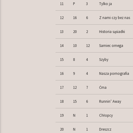
11
P
3
Tylko ja
12
16
6
Z nami czy bez nas
13
20
2
Historia sąsiadki
14
10
12
Samiec omega
15
8
4
Szyby
16
9
4
Nasza pornografia
17
12
7
Ćma
18
15
6
Runnin’ Away
19
N
1
Chłopcy
20
N
1
Dreszcz