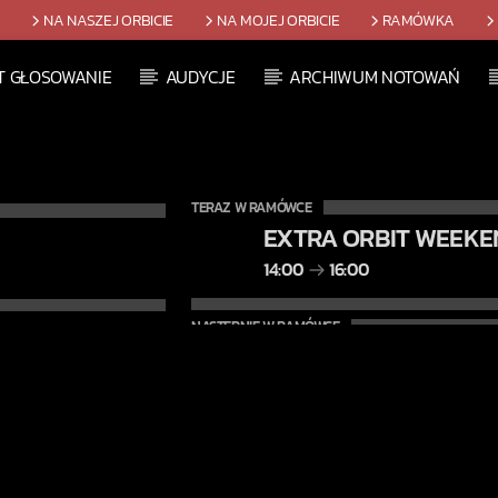
T
NA NASZEJ ORBICIE
NA MOJEJ ORBICIE
RAMÓWKA
T GŁOSOWANIE
AUDYCJE
ARCHIWUM NOTOWAŃ
TERAZ W RAMÓWCE
EXTRA ORBIT WEEKE
14:00
16:00
NASTĘPNIE W RAMÓWCE
INDIE ORBIT WEEKEN
16:00
18:00