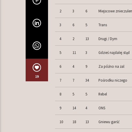
2
3
6
Miejscowe znieczulen
3
6
5
Trans
4
2
13
Drugi / Dym
5
11
3
Gdzieś najdalej stąd
6
4
9
Za późno na żal
19
7
7
34
Pośrodku niczego
8
5
5
Rebel
9
14
4
ONS
10
18
13
Gniewu garść