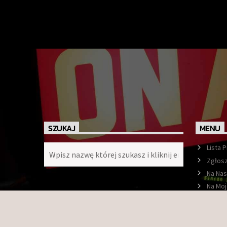
SZUKAJ
MENU
Lista 
Zgłosz
Na Nas
Na Moj
Ramó
O nas
Konta