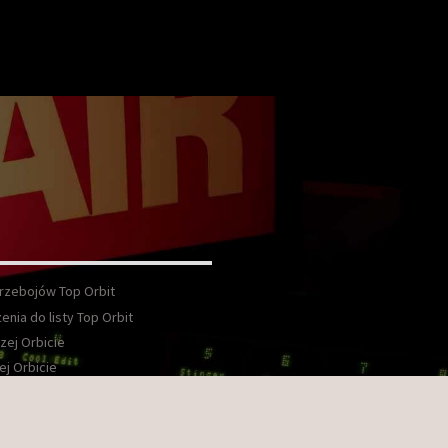
Przebojów Top Orbit
enia do listy Top Orbit
zej Orbicie
ej Orbicie
wka
kt