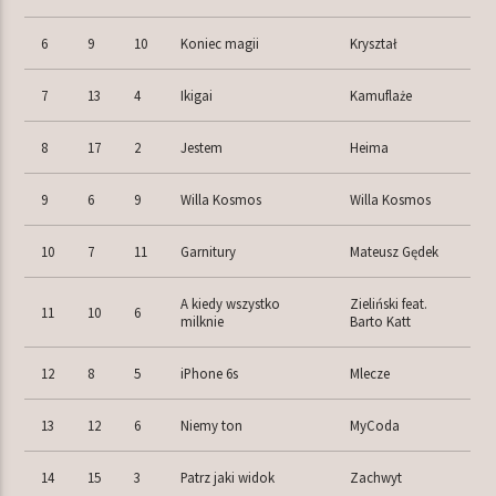
6
9
10
Koniec magii
Kryształ
7
13
4
Ikigai
Kamuflaże
8
17
2
Jestem
Heima
9
6
9
Willa Kosmos
Willa Kosmos
10
7
11
Garnitury
Mateusz Gędek
A kiedy wszystko
Zieliński feat.
11
10
6
milknie
Barto Katt
12
8
5
iPhone 6s
Mlecze
13
12
6
Niemy ton
MyCoda
14
15
3
Patrz jaki widok
Zachwyt