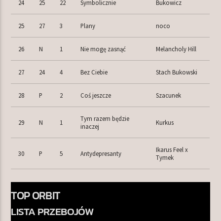
24
25
22
Symbolicznie
Bukowicz
25
27
3
Plany
noco
26
N
1
Nie mogę zasnąć
Melancholy Hill
27
24
4
Bez Ciebie
Stach Bukowski
28
P
2
Coś jeszcze
Szacunek
Tym razem będzie
29
N
1
Kurkus
inaczej
Ikarus Feel x
30
P
5
Antydepresanty
Tymek
TOP ORBIT
LISTA PRZEBOJÓW