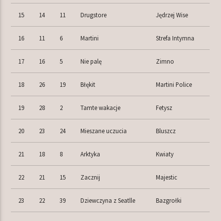
15
14
11
Drugstore
Jędrzej Wise
16
11
6
Martini
Strefa Intymna
17
16
5
Nie palę
Zimno
18
26
19
Błękit
Martini Police
19
28
2
Tamte wakacje
Fetysz
20
23
24
Mieszane uczucia
Bluszcz
21
18
8
Arktyka
Kwiaty
22
21
15
Zacznij
Majestic
23
22
39
Dziewczyna z Seatlle
Bazgrołki