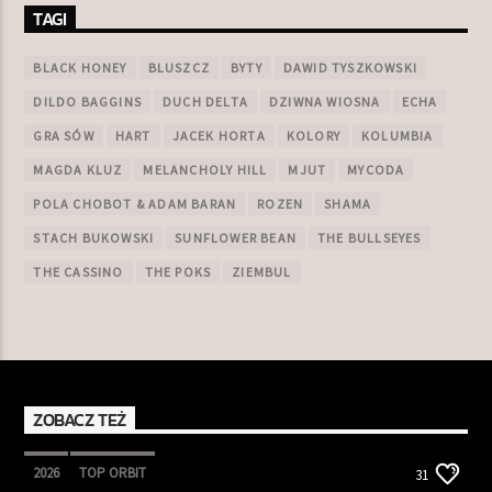
TAGI
BLACK HONEY
BLUSZCZ
BYTY
DAWID TYSZKOWSKI
DILDO BAGGINS
DUCH DELTA
DZIWNA WIOSNA
ECHA
GRA SÓW
HART
JACEK HORTA
KOLORY
KOLUMBIA
MAGDA KLUZ
MELANCHOLY HILL
MJUT
MYCODA
POLA CHOBOT & ADAM BARAN
ROZEN
SHAMA
STACH BUKOWSKI
SUNFLOWER BEAN
THE BULLSEYES
THE CASSINO
THE POKS
ZIEMBUL
ZOBACZ TEŻ
2026
TOP ORBIT
31