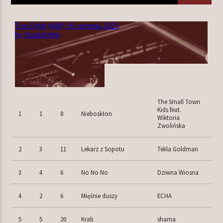
TERAZ W RAMÓWCE
EXTRA ORBIT
16:00
18:00
NASTĘPNIE W RAMÓWCE
The Small Town
INDIE ORBIT
Kids feat.
1
1
8
Nieboskłon
Wiktoria
18:00
20:00
Zwolińska
2
3
11
Lekarz z Sopotu
Tekla Goldman
3
4
6
No No No
Dziwna Wiosna
Radio Orbit
4
2
6
Mięśnie duszy
ECHA
5
5
20
Krab
shama