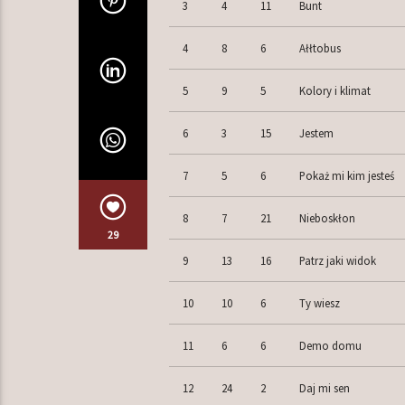
3
4
11
Bunt
4
8
6
Ałłtobus
5
9
5
Kolory i klimat
6
3
15
Jestem
7
5
6
Pokaż mi kim jesteś
8
7
21
Nieboskłon
29
9
13
16
Patrz jaki widok
10
10
6
Ty wiesz
11
6
6
Demo domu
12
24
2
Daj mi sen