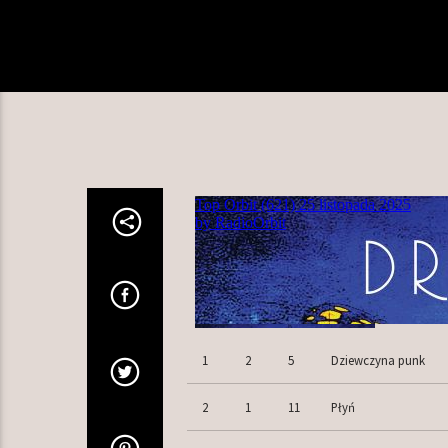
1
2
5
Dziewczyna punk
2
1
11
Płyń