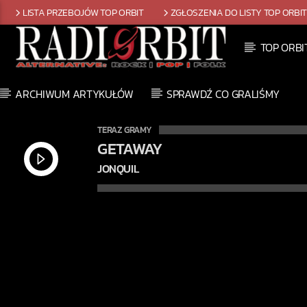
LISTA PRZEBOJÓW TOP ORBIT
ZGŁOSZENIA DO LISTY TOP ORBI
TOP ORBI
ARCHIWUM ARTYKUŁÓW
SPRAWDŹ CO GRALIŚMY
TERAZ GRAMY
TAG TEAM
LAWRENCE TAYLOR