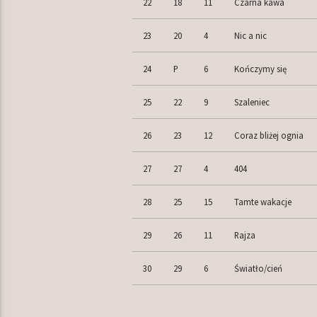
22
18
11
Czarna kawa
23
20
4
Nic a nic
24
P
6
Kończymy się
25
22
9
Szaleniec
26
23
12
Coraz bliżej ognia
27
27
4
404
28
25
15
Tamte wakacje
29
26
11
Rajza
30
29
6
Światło/cień