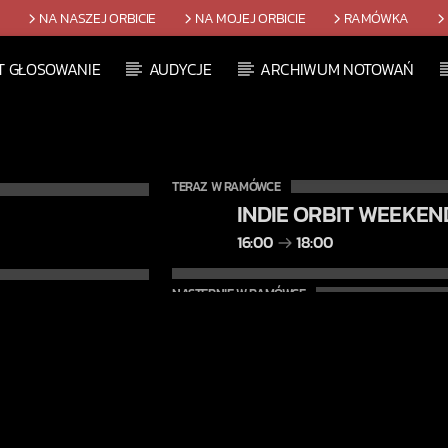
T
NA NASZEJ ORBICIE
NA MOJEJ ORBICIE
RAMÓWKA
T GŁOSOWANIE
AUDYCJE
ARCHIWUM NOTOWAŃ
TERAZ W RAMÓWCE
INDIE ORBIT WEEKEN
16:00
18:00
NASTĘPNIE W RAMÓWCE
LIGHT ORBIT WEEKE
18:00
20:00