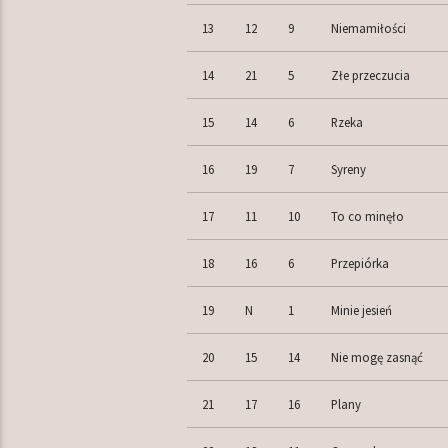
13
12
9
Niemamiłości
14
21
5
Złe przeczucia
15
14
6
Rzeka
16
19
7
Syreny
17
11
10
To co minęło
18
16
6
Przepiórka
19
N
1
Minie jesień
20
15
14
Nie mogę zasnąć
21
17
16
Plany