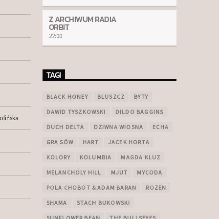
Z ARCHIWUM RADIA
ORBIT
22:00
TAGI
BLACK HONEY
BLUSZCZ
BYTY
DAWID TYSZKOWSKI
DILDO BAGGINS
olińska
DUCH DELTA
DZIWNA WIOSNA
ECHA
GRA SÓW
HART
JACEK HORTA
KOLORY
KOLUMBIA
MAGDA KLUZ
MELANCHOLY HILL
MJUT
MYCODA
POLA CHOBOT & ADAM BARAN
ROZEN
SHAMA
STACH BUKOWSKI
SUNFLOWER BEAN
THE BULLSEYES