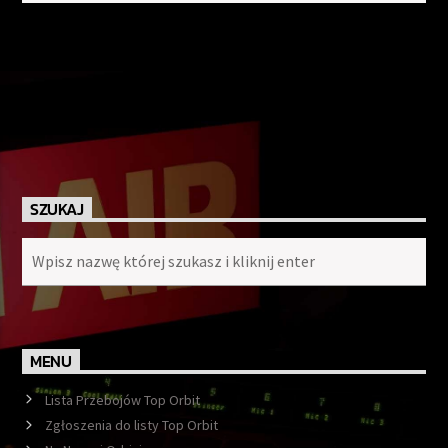
SZUKAJ
MENU
Lista Przebojów Top Orbit
Zgłoszenia do listy Top Orbit