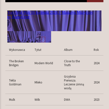
TERAZ W RAMÓWCE
LIGHT ORBIT
06:00
12:00
NASTĘPNIE W RAMÓWCE
Wykonawca
Tytuł
Album
Rok
INDIE ORBIT
12:00
14:00
The Broken
Close to the
Modern World
2024
Bridges
Truth
Grzybnia
Tekla
Pierwsza.
Mleko
2024
Goldman
Leczenie zimną
wodą
Radio Orbit
Mulk
Wilk
DWA
2023