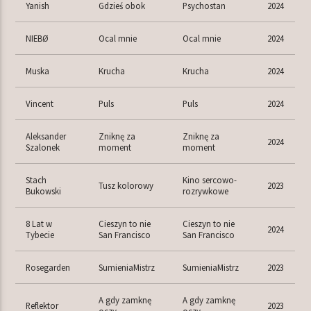
Yanish
Gdzieś obok
Psychostan
2024
NIEBØ
Ocal mnie
Ocal mnie
2024
Muska
Krucha
Krucha
2024
Vincent
Puls
Puls
2024
Aleksander
Zniknę za
Zniknę za
2024
Szalonek
moment
moment
Stach
Kino sercowo-
Tusz kolorowy
2023
Bukowski
rozrywkowe
8 Lat w
Cieszyn to nie
Cieszyn to nie
2024
Tybecie
San Francisco
San Francisco
Rosegarden
SumieniaMistrz
SumieniaMistrz
2023
A gdy zamknę
A gdy zamknę
Reflektor
2023
oczy
oczy