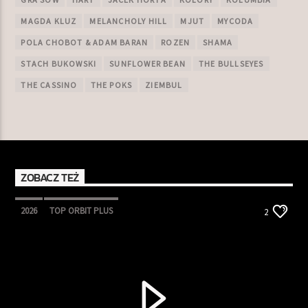
MAGDA KLUZ
MELANCHOLY HILL
MJUT
MYCODA
POLA CHOBOT & ADAM BARAN
ROZEN
SHAMA
STACH BUKOWSKI
SUNFLOWER BEAN
THE BULLSEYES
THE CASSINO
THE POKS
ZIEMBUL
ZOBACZ TEŻ
2026
TOP ORBIT PLUS
2