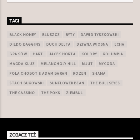
TAGI
BLACK HONEY
BLUSZCZ
BYTY
DAWID TYSZKOWSKI
DILDO BAGGINS
DUCH DELTA
DZIWNA WIOSNA
ECHA
GRA SÓW
HART
JACEK HORTA
KOLORY
KOLUMBIA
MAGDA KLUZ
MELANCHOLY HILL
MJUT
MYCODA
POLA CHOBOT & ADAM BARAN
ROZEN
SHAMA
STACH BUKOWSKI
SUNFLOWER BEAN
THE BULLSEYES
THE CASSINO
THE POKS
ZIEMBUL
ZOBACZ TEŻ