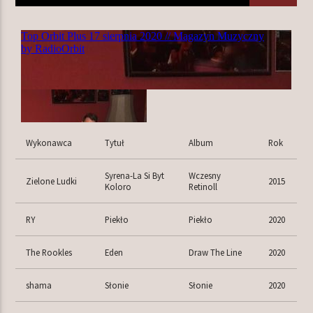
TERAZ W RAMÓWCE
EXTRA ORBIT
16:00
18:00
NASTĘPNIE W RAMÓWCE
Wykonawca
Tytuł
Album
Rok
INDIE ORBIT
18:00
20:00
Syrena-La Si Byt
Wczesny
Zielone Ludki
2015
Koloro
Retinoll
RY
Piekło
Piekło
2020
The Rookles
Eden
Draw The Line
2020
Radio Orbit
shama
Słonie
Słonie
2020