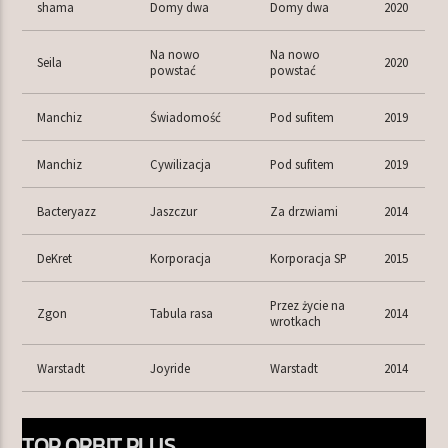
shama
Domy dwa
Domy dwa
2020
Na nowo
Na nowo
Seila
2020
powstać
powstać
Manchiz
Świadomość
Pod sufitem
2019
Manchiz
Cywilizacja
Pod sufitem
2019
Bacteryazz
Jaszczur
Za drzwiami
2014
DeKret
Korporacja
Korporacja SP
2015
Przez życie na
Zgon
Tabula rasa
2014
wrotkach
Warstadt
Joyride
Warstadt
2014
TOP ORBIT PLUS