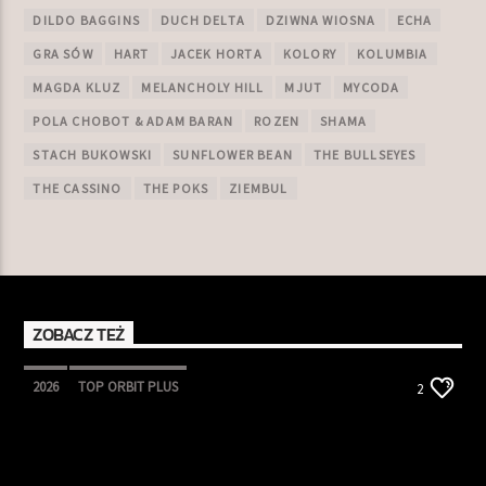
DILDO BAGGINS
DUCH DELTA
DZIWNA WIOSNA
ECHA
GRA SÓW
HART
JACEK HORTA
KOLORY
KOLUMBIA
MAGDA KLUZ
MELANCHOLY HILL
MJUT
MYCODA
POLA CHOBOT & ADAM BARAN
ROZEN
SHAMA
STACH BUKOWSKI
SUNFLOWER BEAN
THE BULLSEYES
THE CASSINO
THE POKS
ZIEMBUL
ZOBACZ TEŻ
2026
TOP ORBIT PLUS
2