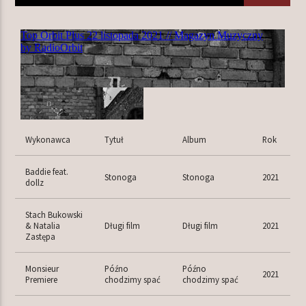
TERAZ W RAMÓWCE
NA MOJEJ ORBICIE
22:00
24:00
Wykonawca
Tytuł
Album
Rok
Baddie feat.
Stonoga
Stonoga
2021
Radio Orbit
dollz
Stach Bukowski
& Natalia
Długi film
Długi film
2021
Zastępa
Monsieur
Późno
Późno
2021
Premiere
chodzimy spać
chodzimy spać