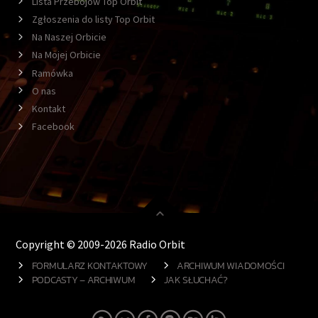
Lista Przebojów Top Orbit
Zgłoszenia do listy Top Orbit
Na Naszej Orbicie
Na Mojej Orbicie
Ramówka
O nas
Kontakt
Facebook
Copyright © 2009-2026 Radio Orbit
FORMULARZ KONTAKTOWY
ARCHIWUM WIADOMOŚCI
PODCASTY – ARCHIWUM
JAK SŁUCHAĆ?