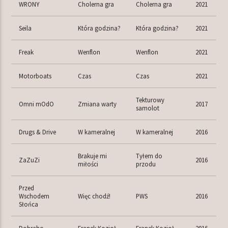
WRONY
Cholerna gra
Cholerna gra
2021
Seila
Która godzina?
Która godzina?
2021
Freak
Wenflon
Wenflon
2021
Motorboats
Czas
Czas
2021
Tekturowy
Omni mOdO
Zmiana warty
2017
samolot
Drugs & Drive
W kameralnej
W kameralnej
2016
Brakuje mi
Tyłem do
ZaZuZi
2016
miłości
przodu
Przed
Wschodem
Więc chodź!
PWS
2016
Słońca
Dobraho
Franek Kozioł
Franek Kozioł
2016