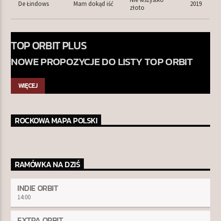
De Łindows
Mam dokąd iść
2019
złoto
TOP ORBIT PLUS
NOWE PROPOZYCJE DO LISTY TOP ORBIT
WIĘCEJ
ROCKOWA MAPA POLSKI
RAMÓWKA NA DZIŚ
INDIE ORBIT
14:00
EXTRA ORBIT