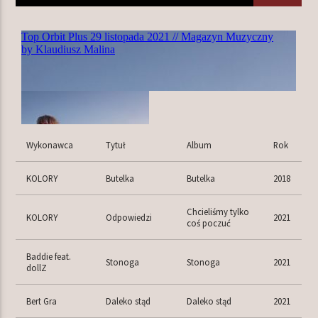
TERAZ W RAMÓWCE
EXTRA ORBIT
12:00
14:00
NASTĘPNIE W RAMÓWCE
Wykonawca
Tytuł
Album
Rok
INDIE ORBIT
14:00
16:00
KOLORY
Butelka
Butelka
2018
Chcieliśmy tylko
KOLORY
Odpowiedzi
2021
coś poczuć
Baddie feat.
Stonoga
Stonoga
2021
Radio Orbit
dollZ
Bert Gra
Daleko stąd
Daleko stąd
2021