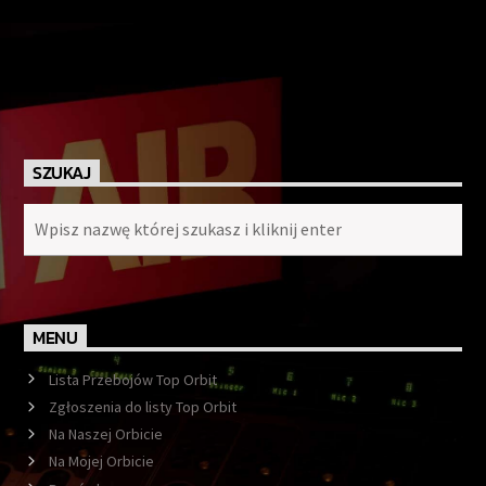
SZUKAJ
MENU
Lista Przebojów Top Orbit
Zgłoszenia do listy Top Orbit
Na Naszej Orbicie
Na Mojej Orbicie