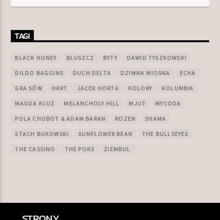
TAGI
BLACK HONEY
BLUSZCZ
BYTY
DAWID TYSZKOWSKI
DILDO BAGGINS
DUCH DELTA
DZIWNA WIOSNA
ECHA
GRA SÓW
HART
JACEK HORTA
KOLORY
KOLUMBIA
MAGDA KLUZ
MELANCHOLY HILL
MJUT
MYCODA
POLA CHOBOT & ADAM BARAN
ROZEN
SHAMA
STACH BUKOWSKI
SUNFLOWER BEAN
THE BULLSEYES
THE CASSINO
THE POKS
ZIEMBUL
STRONY