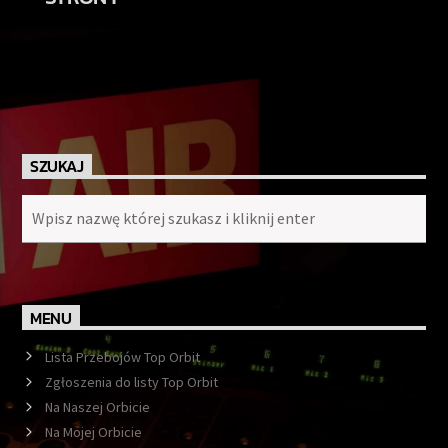
SZUKAJ
MENU
Lista Przebojów Top Orbit
Zgłoszenia do listy Top Orbit
Na Naszej Orbicie
Na Mojej Orbicie