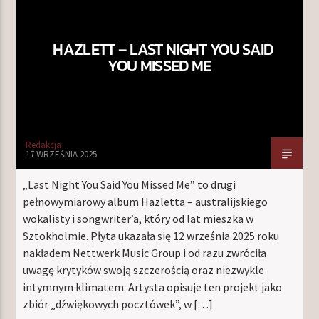
HAZLETT – LAST NIGHT YOU SAID
TERAZ W RAMÓWCE
YOU MISSED ME
INDIE ORBIT WEEKEND
16:00
18:00
NASTĘPNIE W RAMÓWCE
Redakcja
EXTRA ORBIT WEEKEND
17 WRZEŚNIA 2025
18:00
20:00
„Last Night You Said You Missed Me” to drugi
pełnowymiarowy album Hazletta – australijskiego
wokalisty i songwriter’a, który od lat mieszka w
Sztokholmie. Płyta ukazała się 12 września 2025 roku
nakładem Nettwerk Music Group i od razu zwróciła
Radio Orbit
uwagę krytyków swoją szczerością oraz niezwykle
intymnym klimatem. Artysta opisuje ten projekt jako
zbiór „dźwiękowych pocztówek”, w […]