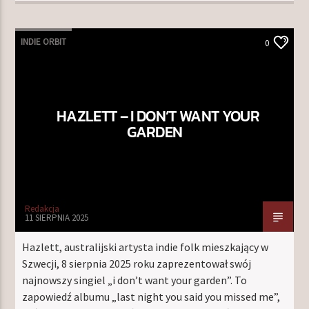
INDIE ORBIT
0
HAZLETT – I DON’T WANT YOUR
GARDEN
Redakcja
11 SIERPNIA 2025
Hazlett, australijski artysta indie folk mieszkający w
Szwecji, 8 sierpnia 2025 roku zaprezentował swój
najnowszy singiel „i don’t want your garden”. To
zapowiedź albumu „last night you said you missed me”,