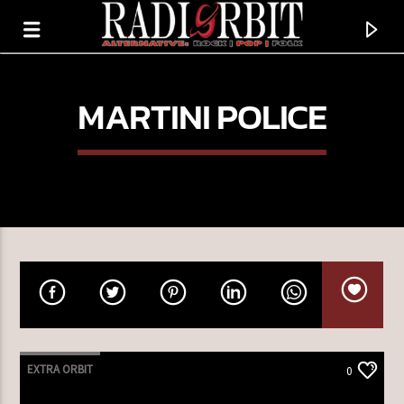
MARTINI POLICE
TERAZ GRAMY
NOTHING TO DECLARE
EXTRA ORBIT
0
MGMT