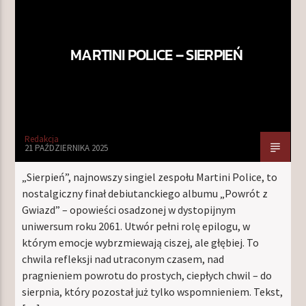
MARTINI POLICE – SIERPIEŃ
TERAZ W RAMÓWCE
LIGHT ORBIT WEEKEND
06:00
08:00
NASTĘPNIE W RAMÓWCE
Redakcja
INDIE ORBIT WEEKEND
21 PAŹDZIERNIKA 2025
08:00
10:00
„Sierpień”, najnowszy singiel zespołu Martini Police, to
nostalgiczny finał debiutanckiego albumu „Powrót z
Gwiazd” – opowieści osadzonej w dystopijnym
uniwersum roku 2061. Utwór pełni rolę epilogu, w
którym emocje wybrzmiewają ciszej, ale głębiej. To
Radio Orbit
chwila refleksji nad utraconym czasem, nad
pragnieniem powrotu do prostych, ciepłych chwil – do
sierpnia, który pozostał już tylko wspomnieniem. Tekst,