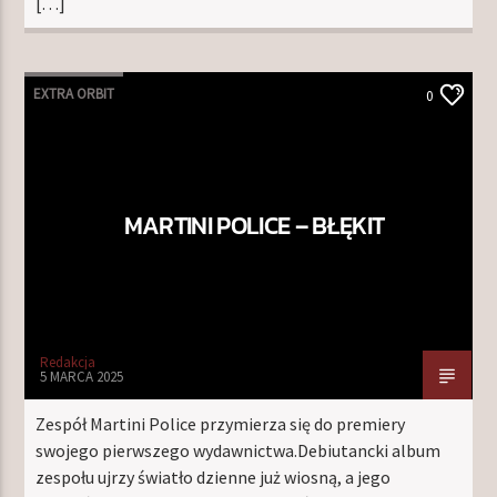
[…]
EXTRA ORBIT
0
MARTINI POLICE – BŁĘKIT
Redakcja
5 MARCA 2025
Zespół Martini Police przymierza się do premiery
swojego pierwszego wydawnictwa.Debiutancki album
zespołu ujrzy światło dzienne już wiosną, a jego