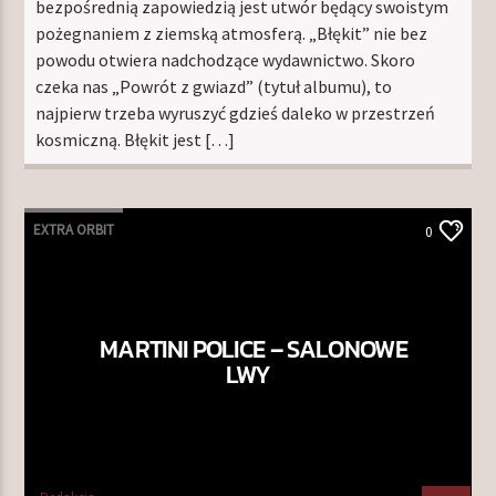
bezpośrednią zapowiedzią jest utwór będący swoistym
pożegnaniem z ziemską atmosferą. „Błękit” nie bez
powodu otwiera nadchodzące wydawnictwo. Skoro
czeka nas „Powrót z gwiazd” (tytuł albumu), to
najpierw trzeba wyruszyć gdzieś daleko w przestrzeń
kosmiczną. Błękit jest […]
EXTRA ORBIT
0
MARTINI POLICE – SALONOWE
LWY