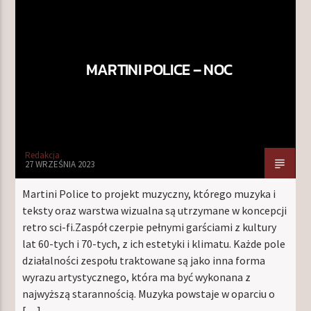
MARTINI POLICE – NOC
Redakcja
27 WRZEŚNIA 2023
Martini Police to projekt muzyczny, którego muzyka i
teksty oraz warstwa wizualna są utrzymane w koncepcji
retro sci-fi.Zaspół czerpie pełnymi garściami z kultury
lat 60-tych i 70-tych, z ich estetyki i klimatu. Każde pole
działalności zespołu traktowane są jako inna forma
wyrazu artystycznego, która ma być wykonana z
najwyższą starannością. Muzyka powstaje w oparciu o
[…]