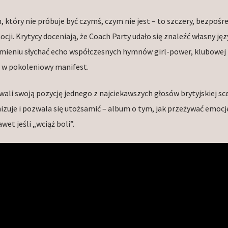
który nie próbuje być czymś, czym nie jest – to szczery, bezpośre
cji. Krytycy doceniają, że Coach Party udało się znaleźć własny jęz
rzmieniu słychać echo współczesnych hymnów girl-power, klubowej k
ę w pokoleniowy manifest.
ali swoją pozycję jednego z najciekawszych głosów brytyjskiej sce
nizuje i pozwala się utożsamić – album o tym, jak przeżywać emocj
wet jeśli „wciąż boli”.