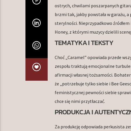
ostrych, chwilami poszarpanych gitara
brzmi tak, jakby powstała w garażu, a
sterylności. Nieprzypadkowo źródłem i
Honey, z którymi muzycy dzielili scenę
TEMATYKA I TEKSTY
Choć „Caramel” opowiada przede wszys
zespołu traktują emocjonalne turbule
afirmacji własnej tożsamości. Bohaterka
że „potrzebuje tylko siebie i Bee Gees
feministycznej pewności siebie sprawia
chce się nimi przytłaczać.
PRODUKCJA I AUTENTYCZ
Za produkcję odpowiada perkusista zes