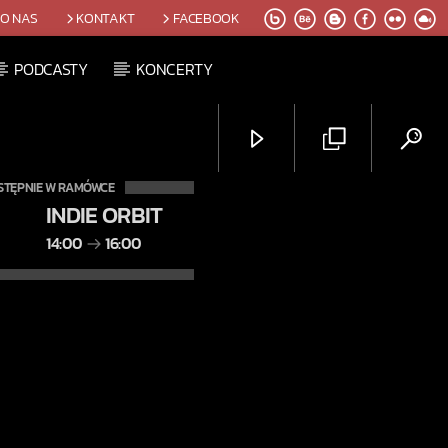
O NAS
KONTAKT
FACEBOOK
PODCASTY
KONCERTY
STĘPNIE W RAMÓWCE
INDIE ORBIT
14:00
16:00
Radio Orbit