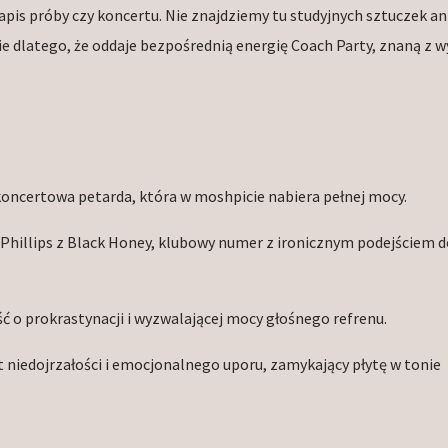
apis próby czy koncertu. Nie znajdziemy tu studyjnych sztuczek an
ie dlatego, że oddaje bezpośrednią energię Coach Party, znaną z 
koncertowa petarda, która w moshpicie nabiera pełnej mocy.
 Phillips z Black Honey, klubowy numer z ironicznym podejściem d
ć o prokrastynacji i wyzwalającej mocy głośnego refrenu.
 niedojrzałości i emocjonalnego uporu, zamykający płytę w tonie