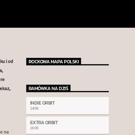
ROCKOWA MAPA POLSKI
ku i od
a,
óre
RAMÓWKA NA DZIŚ
zekaz,
INDIE ORBIT
14:00
EXTRA ORBIT
16:00
e na