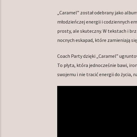
„Caramel” został odebrany jako album, 
młodzieńczej energii i codziennych emo
prosty, ale skuteczny. W tekstach i b
nocnych eskapad, które zamieniają si
Coach Party dzięki „Caramel” ugruntow
To płyta, która jednocześnie bawi, iro
swojemu i nie tracić energii do życia, na