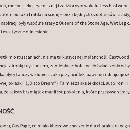
ch, mocnej sekcji rytmicznej i zadziornym wokalu Jess Eastwood.
 potem od razu trafiła na scenę – bez zbędnych ozdobników i study
nspiracji były wspólne trasy z Queens of the Stone Age, Wet Leg c
 i estetyczne odniesienia.
tkim o rozstaniach, nie ma tu klasycznej melancholii. Eastwood i
ncje z ironią i dystansem, zamieniając bolesne doświadczenia w h
 płyty tańczy w klubie, szuka przyjaciółek, bawi się i odnajduje si
owej okładki” („Disco Dream”). Ta mieszanka lekkości, autoironii i
, że teksty brzmią jak manifest pokolenia, które przeżywa straty,
NOŚĆ
połu, Guy Page, co miało kluczowe znaczenie dla charakteru nagr