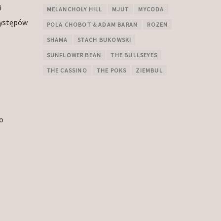
i
MELANCHOLY HILL
MJUT
MYCODA
występów
POLA CHOBOT & ADAM BARAN
ROZEN
SHAMA
STACH BUKOWSKI
SUNFLOWER BEAN
THE BULLSEYES
THE CASSINO
THE POKS
ZIEMBUL
o