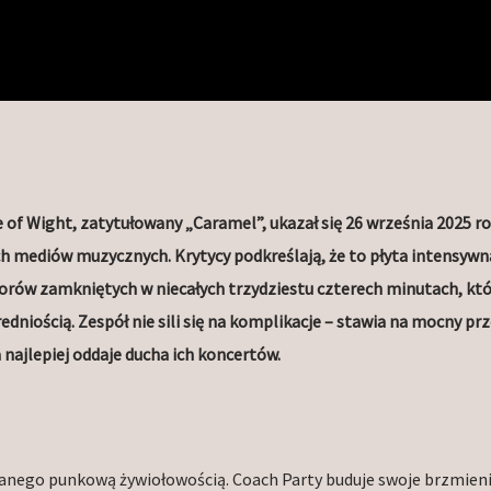
 of Wight, zatytułowany „Caramel”, ukazał się 26 września 2025 ro
ich mediów muzycznych. Krytycy podkreślają, że to płyta intensywn
worów zamkniętych w niecałych trzydziestu czterech minutach, kt
edniością. Zespół nie sili się na komplikacje – stawia na mocny pr
 najlepiej oddaje ducha ich koncertów.
lanego punkową żywiołowością. Coach Party buduje swoje brzmieni