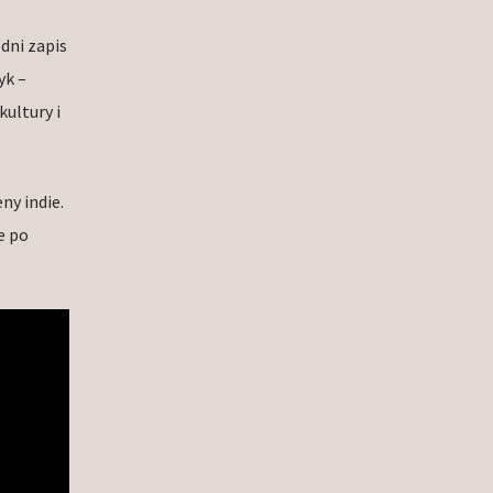
dni zapis
yk –
ultury i
ny indie.
e po