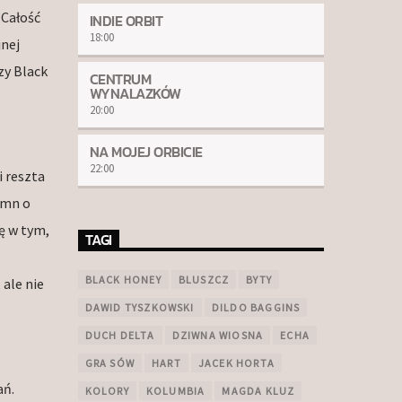
 Całość
INDIE ORBIT
18:00
jnej
zy Black
CENTRUM
WYNALAZKÓW
20:00
NA MOJEJ ORBICIE
22:00
 reszta
ymn o
łę w tym,
TAGI
BLACK HONEY
BLUSZCZ
BYTY
 ale nie
DAWID TYSZKOWSKI
DILDO BAGGINS
DUCH DELTA
DZIWNA WIOSNA
ECHA
GRA SÓW
HART
JACEK HORTA
ań.
KOLORY
KOLUMBIA
MAGDA KLUZ