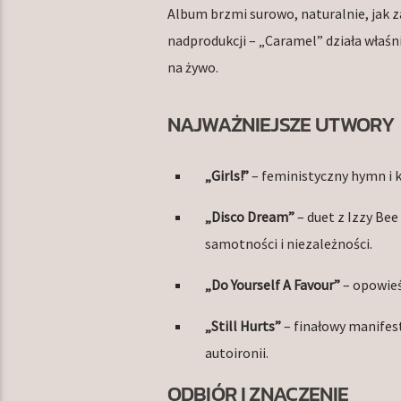
Album brzmi surowo, naturalnie, jak z
nadprodukcji – „Caramel” działa właśn
na żywo.
NAJWAŻNIEJSZE UTWORY
„Girls!”
– feministyczny hymn i 
„Disco Dream”
– duet z Izzy Bee
samotności i niezależności.
„Do Yourself A Favour”
– opowieś
„Still Hurts”
– finałowy manifest
autoironii.
ODBIÓR I ZNACZENIE