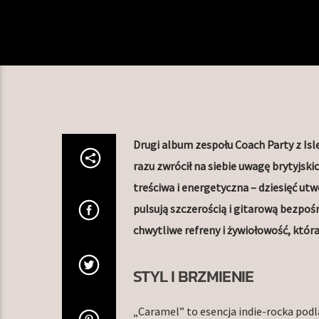
Drugi album zespołu Coach Party z Isle
razu zwrócił na siebie uwagę brytyjsk
treściwa i energetyczna – dziesięć ut
pulsują szczerością i gitarową bezpośr
chwytliwe refreny i żywiołowość, która
STYL I BRZMIENIE
„Caramel” to esencja indie-rocka pod