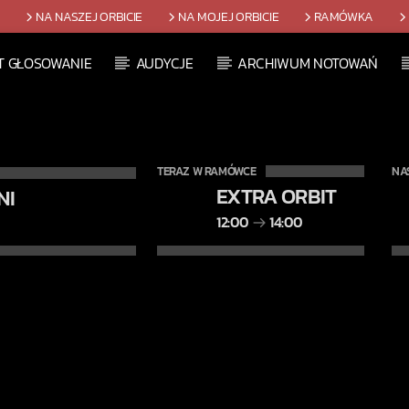
T
NA NASZEJ ORBICIE
NA MOJEJ ORBICIE
RAMÓWKA
T GŁOSOWANIE
AUDYCJE
ARCHIWUM NOTOWAŃ
TERAZ W RAMÓWCE
NA
EXTRA ORBIT
NI
12:00
14:00