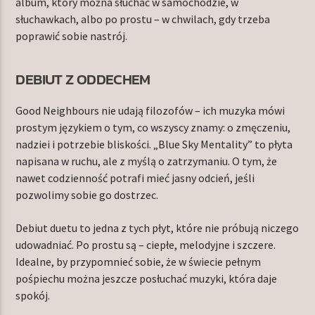
album, który można słuchać w samochodzie, w
słuchawkach, albo po prostu – w chwilach, gdy trzeba
poprawić sobie nastrój.
DEBIUT Z ODDECHEM
Good Neighbours nie udają filozofów – ich muzyka mówi
prostym językiem o tym, co wszyscy znamy: o zmęczeniu,
nadziei i potrzebie bliskości. „Blue Sky Mentality” to płyta
napisana w ruchu, ale z myślą o zatrzymaniu. O tym, że
nawet codzienność potrafi mieć jasny odcień, jeśli
pozwolimy sobie go dostrzec.
Debiut duetu to jedna z tych płyt, które nie próbują niczego
udowadniać. Po prostu są – ciepłe, melodyjne i szczere.
Idealne, by przypomnieć sobie, że w świecie pełnym
pośpiechu można jeszcze posłuchać muzyki, która daje
spokój.