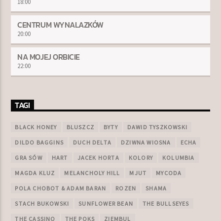
18:00
CENTRUM WYNALAZKÓW
20:00
NA MOJEJ ORBICIE
22:00
TAGI
BLACK HONEY
BLUSZCZ
BYTY
DAWID TYSZKOWSKI
DILDO BAGGINS
DUCH DELTA
DZIWNA WIOSNA
ECHA
GRA SÓW
HART
JACEK HORTA
KOLORY
KOLUMBIA
MAGDA KLUZ
MELANCHOLY HILL
MJUT
MYCODA
POLA CHOBOT & ADAM BARAN
ROZEN
SHAMA
STACH BUKOWSKI
SUNFLOWER BEAN
THE BULLSEYES
THE CASSINO
THE POKS
ZIEMBUL