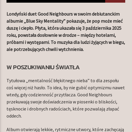
Londyński duet Good Neighbours w swoim debiutanckim
albumie „Blue Sky Mentality” pokazuje, że pop może mieć
TERAZ W RAMÓWCE
duszę i ciepło. Płyta, która ukazała się 3 października 2025
LIGHT ORBIT
roku, powstała dosłownie w drodze – między hotelami,
06:00
12:00
próbami i występami. To muzyka dla ludzi żyjących w biegu,
ale potrzebujących chwili wytchnienia.
NASTĘPNIE W RAMÓWCE
EXTRA ORBIT
W POSZUKIWANIU ŚWIATŁA
12:00
14:00
Tytułowa „mentalność błękitnego nieba” to dla zespołu
coś więcej niż hasło. To idea, by nie gubić optymizmu nawet
wtedy, gdy codzienność przytłacza. Good Neighbours
przekuwają swoje doświadczenia w piosenki o bliskości,
tęsknocie i drobnych radościach, które pozwalają złapać
Radio Orbit
oddech.
Album otwierają lekkie, rytmiczne utwory, które zachęcają