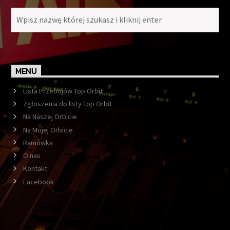
MENU
Lista Przebojów Top Orbit
Zgłoszenia do listy Top Orbit
Na Naszej Orbicie
Na Mojej Orbicie
Ramówka
O nas
Kontakt
Facebook