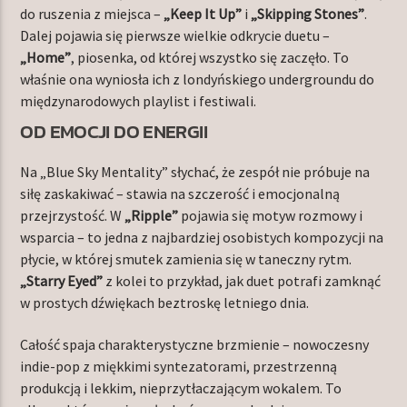
do ruszenia z miejsca –
„Keep It Up”
i
„Skipping Stones”
.
Dalej pojawia się pierwsze wielkie odkrycie duetu –
„Home”
, piosenka, od której wszystko się zaczęło. To
właśnie ona wyniosła ich z londyńskiego undergroundu do
międzynarodowych playlist i festiwali.
OD EMOCJI DO ENERGII
Na „Blue Sky Mentality” słychać, że zespół nie próbuje na
siłę zaskakiwać – stawia na szczerość i emocjonalną
przejrzystość. W
„Ripple”
pojawia się motyw rozmowy i
wsparcia – to jedna z najbardziej osobistych kompozycji na
płycie, w której smutek zamienia się w taneczny rytm.
„Starry Eyed”
z kolei to przykład, jak duet potrafi zamknąć
w prostych dźwiękach beztroskę letniego dnia.
Całość spaja charakterystyczne brzmienie – nowoczesny
indie-pop z miękkimi syntezatorami, przestrzenną
produkcją i lekkim, nieprzytłaczającym wokalem. To